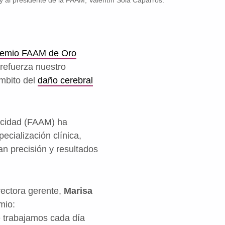
y al presidente de la FAAM, Valentín Sola Caparrós.
emio FAAM de Oro
 refuerza nuestro
ámbito del
daño cerebral
acidad (FAAM) ha
ecialización clínica,
an precisión y resultados
rectora gerente,
Marisa
mio:
e trabajamos cada día