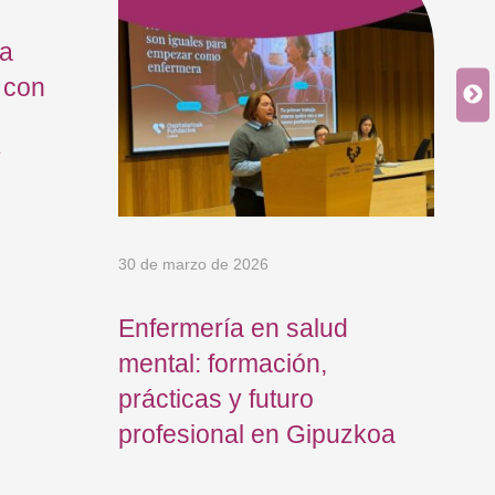
ía
 con
y
30 de marzo de 2026
12 
Enfermería en salud
El
mental: formación,
In
prácticas y futuro
ne
profesional en Gipuzkoa
jo