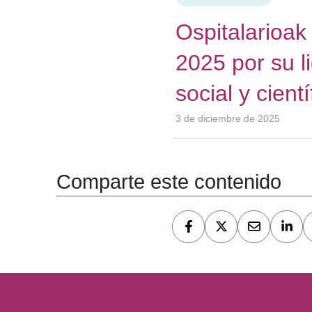
Ospitalarioa
2025 por su l
social y cientí
3 de diciembre de 2025
Volver a la navegación principal
Comparte este contenido
Navegación de entradas