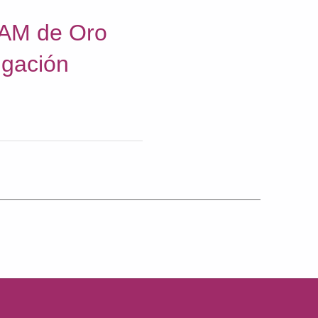
AAM de Oro
igación