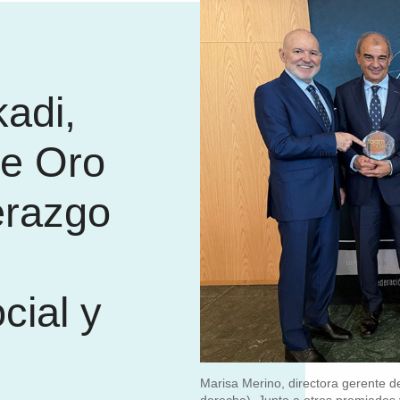
adi,
e Oro
erazgo
n
cial y
Marisa Merino, directora gerente d