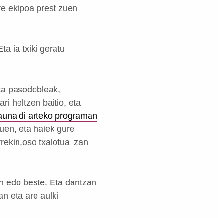
re ekipoa prest zuen
a ia txiki geratu
eta pasodobleak,
i heltzen baitio, eta
aunaldi arteko programan
uen, eta haiek gure
rrekin,oso txalotua izan
in edo beste. Eta dantzan
n eta are aulki