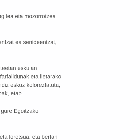
egitea eta mozorrotzea
entzat ea senideentzat,
steetan eskulan
arfaildunak eta iletarako
ndiz eskuz koloreztatuta,
oak, etab.
, gure Egoitzako
eta loretsua, eta bertan