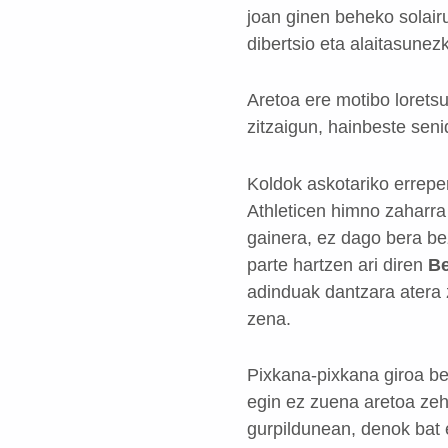
joan ginen beheko solairu
dibertsio eta alaitasunez
Aretoa ere motibo loretsu
zitzaigun, hainbeste seni
Koldok askotariko erreper
Athleticen himno zaharra 
gainera, ez dago bera bez
parte hartzen ari diren
Be
adinduak dantzara atera z
zena.
Pixkana-pixkana giroa be
egin ez zuena aretoa zeha
gurpildunean, denok bat