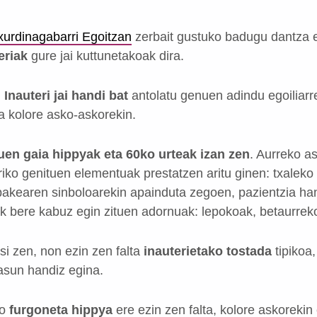
xurdinagabarri Egoitzan
zerbait gustuko badugu dantza 
eriak
gure jai kuttunetakoak dira.
n
Inauteri jai handi bat
antolatu genuen adindu egoiliarr
 kolore asko-askorekin.
en gaia hippyak eta 60ko urteak izan zen
. Aurreko a
iko genituen elementuak prestatzen aritu ginen: txaleko f
 bakearen sinboloarekin apainduta zegoen, pazientzia ha
ak bere kabuz egin zituen adornuak: lepokoak, betaurrek
si zen, non ezin zen falta
inauterietako tostada
tipikoa
asun handiz egina.
ko
furgoneta hippya
ere ezin zen falta, kolore askorekin 