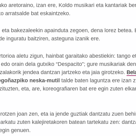
ko aretoraino, izan ere, Koldo musikari eta kantariak be
ko arratsalde bat eskaintzeko.
 eta bakezaleekin apainduta zegoen, dena lorez betea. Et
de inguratu baitziren, asteguna izanik ere.
torioa aletu zigun, hainbat garaitako abestiekin: tango 
edo orain dela gutxiko “Despacito”; gure musikariak denar
alakorik jendea dantzan jartzeko eta jaia girotzeko.
Bel
goñazpiko neska-mutil
talde baten laguntza ere izan z
ituzten, eta, are, koreografiaren bat ere egin zuten elka
rotzen joan zen, eta ia jende guztiak dantzatu zuen beh
rkatu zuten kalejiretakoren batean tartekatu zen: dantza
 egin genuen.