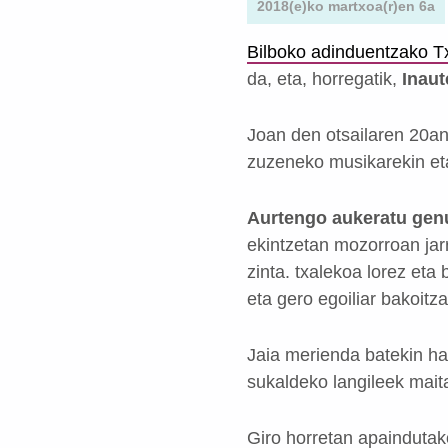
2018(e)ko martxoa(r)en 6a
Bilboko adinduentzako T
da, eta, horregatik,
Inaut
Joan den otsailaren 20a
zuzeneko musikarekin eta
Aurtengo aukeratu genu
ekintzetan mozorroan jarr
zinta. txalekoa lorez eta
eta gero egoiliar bakoitz
Jaia merienda batekin ha
sukaldeko langileek mait
Giro horretan apainduta