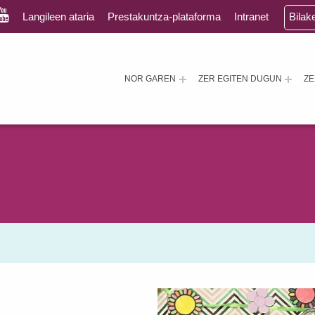
Langileen ataria
Prestakuntza-plataforma
Intranet
Bilak
NOR GAREN
ZER EGITEN DUGUN
Z