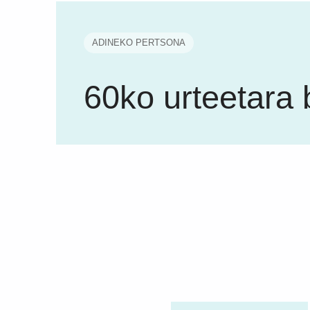
ADINEKO PERTSONA
60ko urteetara 