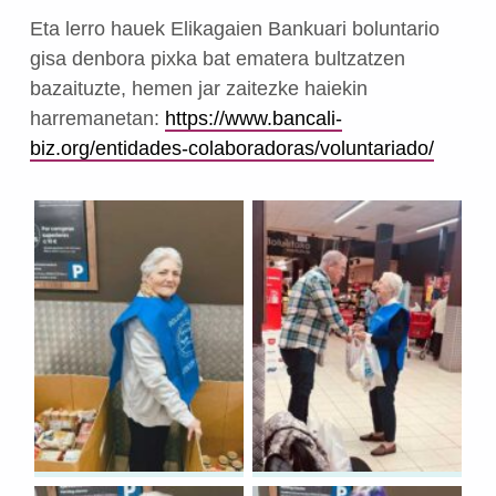
Eta lerro hauek Elikagaien Bankuari boluntario
gisa denbora pixka bat ematera bultzatzen
bazaituzte, hemen jar zaitezke haiekin
harremanetan:
https://www.bancali-
biz.org/entidades-colaboradoras/voluntariado/