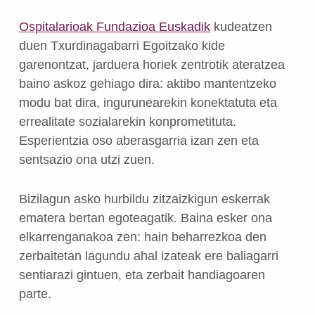
Ospitalarioak Fundazioa Euskadik
kudeatzen
duen Txurdinagabarri Egoitzako kide
garenontzat, jarduera horiek zentrotik ateratzea
baino askoz gehiago dira: aktibo mantentzeko
modu bat dira, ingurunearekin konektatuta eta
errealitate sozialarekin konprometituta.
Esperientzia oso aberasgarria izan zen eta
sentsazio ona utzi zuen.
Bizilagun asko hurbildu zitzaizkigun eskerrak
ematera bertan egoteagatik. Baina esker ona
elkarrenganakoa zen: hain beharrezkoa den
zerbaitetan lagundu ahal izateak ere baliagarri
sentiarazi gintuen, eta zerbait handiagoaren
parte.