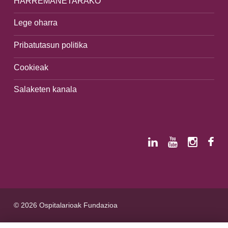
HARREMANETARAKO
Lege oharra
Pribatutasun politika
Cookieak
Salaketen kanala
© 2026 Ospitalarioak Fundazioa