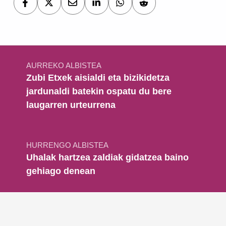
Bidalketetan zehar nabigatu
AURREKO ALBISTEA
Zubi Etxek aisialdi eta bizikidetza
jardunaldi batekin ospatu du bere
laugarren urteurrena
HURRENGO ALBISTEA
Uhalak hartzea zaldiak gidatzea baino
gehiago denean