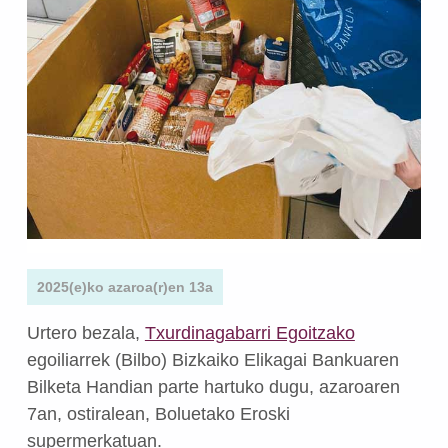
2025(e)ko azaroa(r)en 13a
Urtero bezala,
Txurdinagabarri Egoitzako
egoiliarrek (Bilbo) Bizkaiko Elikagai Bankuaren
Bilketa Handian parte hartuko dugu, azaroaren
7an, ostiralean, Boluetako Eroski
supermerkatuan.