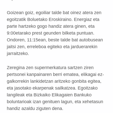
Goizean goiz, egoiliar talde bat oinez atera zen
egoitzatik Boluetako Eroskiraino. Energiaz eta
parte hartzeko gogo handiz atera ginen, eta
9:00etarako prest geunden bilketa puntuan.
Ondoren, 11:15ean, beste talde bat autobusean
jaitsi zen, erreleboa egiteko eta jarduerarekin
jarraitzeko.
Zeregina zen supermerkatura sartzen ziren
pertsonei kanpainaren berri ematea, elikagai ez-
galkorrekin lankidetzan aritzeko gonbita egitea,
eta jasotako ekarpenak sailkatzea. Egoitzako
langileak eta Bizkaiko Elikagaien Bankuko
boluntarioak izan genituen lagun, eta xehetasun
handiz azaldu ziguten dena.