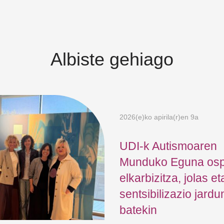
Albiste gehiago
2026(e)ko apirila(r)en 9a
UDI-k Autismoaren
Munduko Eguna osp
elkarbizitza, jolas et
sentsibilizazio jardu
batekin