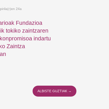
irila(r)en 24a
arioak Fundazioa
k tokiko zaintzaren
konpromisoa indartu
ko Zaintza
tan
ALBISTE GUZTIAK →