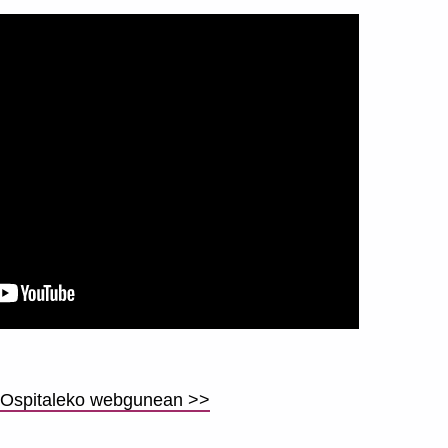
ni Ospitaleko webgunean >>