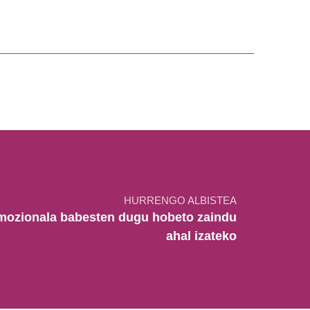
HURRENGO ALBISTEA
mozionala babesten dugu hobeto zaindu
ahal izateko