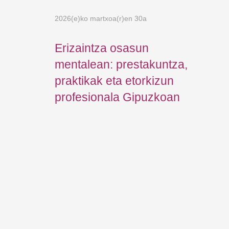
2026(e)ko martxoa(r)en 30a
Erizaintza osasun
mentalean: prestakuntza,
praktikak eta etorkizun
profesionala Gipuzkoan