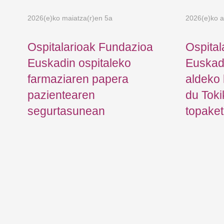
2026(e)ko maiatza(r)en 5a
2026(e)ko ap
Ospitalarioak Fundazioa
Ospital
ko
Euskadin ospitaleko
Euskadi
farmaziaren papera
aldeko 
pazientearen
du Toki
segurtasunean
topake
ik