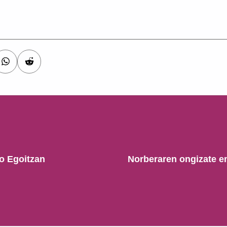
o Egoitzan
Norberaren ongizate e