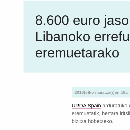
8.600 euro jaso
Libanoko errefu
eremuetarako
2018(e)ko maiatza(r)en 18a
URDA Spain
arduratuko d
eremuetatik, bertara irit
bizitza hobetzeko.