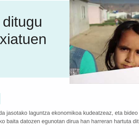
 ditugu
xiatuen
a jasotako laguntza ekonomikoa kudeatzeaz, eta bideo b
siko baita datozen egunotan dirua han harreran hartuta di