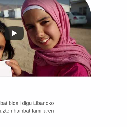
at bidali digu Libanoko
tuzten hainbat familiaren