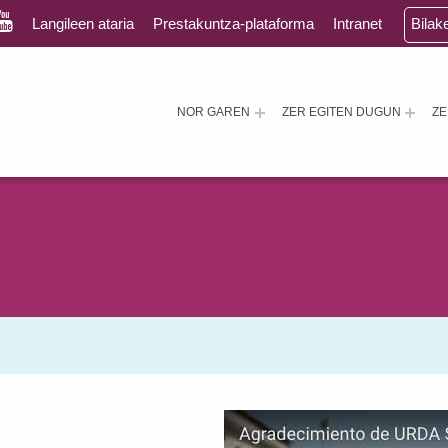
Langileen ataria
Prestakuntza-plataforma
Intranet
Bilak
NOR GAREN
ZER EGITEN DUGUN
Z