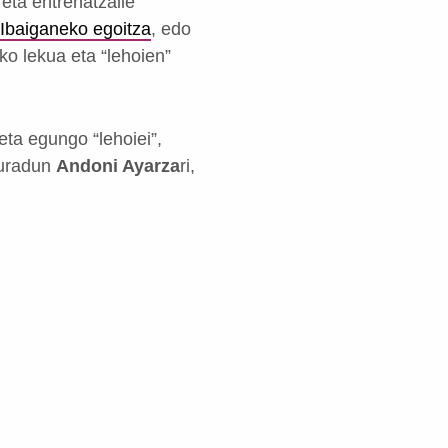
eta entrenatzaile
Ibaiganeko egoitza
, edo
o lekua eta “lehoien”
eta egungo “lehoiei”,
duradun
Andoni Ayarza
ri,