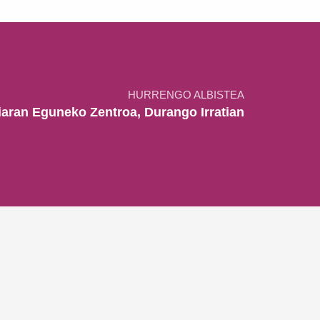
HURRENGO ALBISTEA
aran Eguneko Zentroa, Durango Irratian