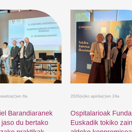
aiatza(r)en 8a
2026(e)ko apirila(r)en 24a
iel Barandiaranek
Ospitalarioak Funda
a jaso du bertako
Euskadik tokiko zai