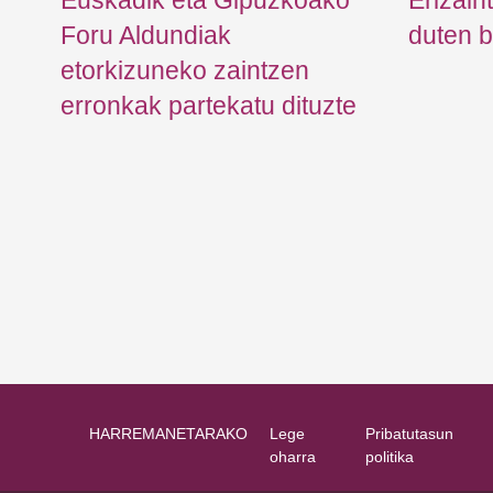
Euskadik eta Gipuzkoako
Erizain
Foru Aldundiak
duten b
etorkizuneko zaintzen
erronkak partekatu dituzte
HARREMANETARAKO
Lege
Pribatutasun
oharra
politika