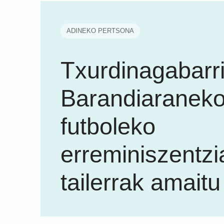
ADINEKO PERTSONA
Txurdinagabarri
Barandiaranek
futboleko
erreminiszentzi
tailerrak amaitu