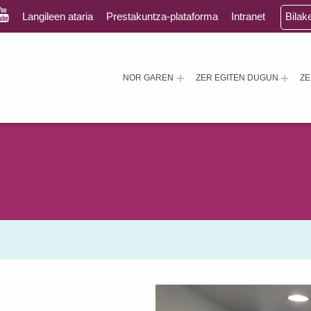
Langileen ataria
Prestakuntza-plataforma
Intranet
Bilak
NOR GAREN
ZER EGITEN DUGUN
Z