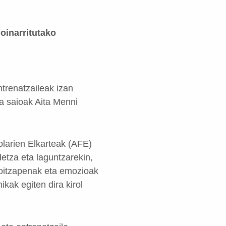
 oinarritutako
ntrenatzaileak izan
ra saioak Aita Menni
larien Elkarteak (AFE)
detza eta laguntzarekin,
oroitzapenak eta emozioak
kak egiten dira kirol