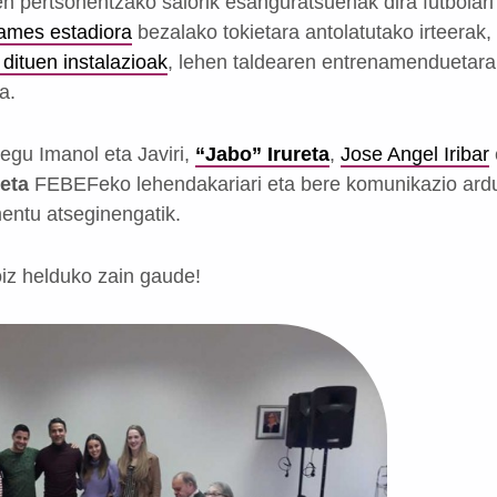
n pertsonentzako saiorik esanguratsuenak dira futbolari 
mes estadiora
bezalako tokietara antolatutako irteerak,
ituen instalazioak
, lehen taldearen entrenamenduetarak
a.
egu Imanol eta Javiri,
“Jabo” Irureta
,
Jose Angel Iribar
eta
FEBEFeko lehendakariari eta bere komunikazio ar
entu atseginengatik.
oiz helduko zain gaude!