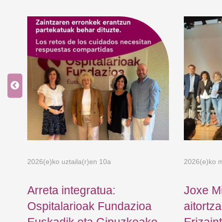
2026(e)ko uztaila(r)en 10a
2026(e)ko m
a
Arreta integratua:
Joxe M
n:
Ospitalarioak Fundazioa
aitortz