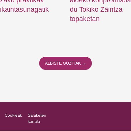
tzako praktikak
aldeko konpromisoa 
ikaintasunagatik
du Tokiko Zaintza
topaketan
ALBISTE GUZTIAK →
Cookieak
Salaketen
kanala