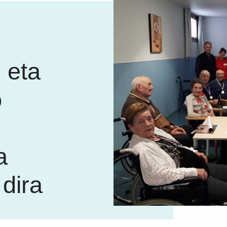
 eta
o
a
 dira