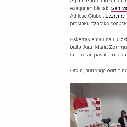
Agian, Parte hartzen dute
ezagunen bisitak,
San Ma
Athletic Clubek
Lezaman d
prestakuntzarako sehask
Eskerrak eman nahi dizki
baita Juan Maria
Zorriqu
tailerretan pasatako mom
Orain, hurrengo edizio n