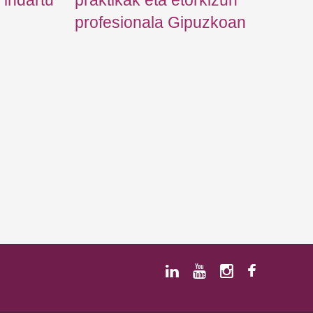
indartu
praktikak eta etorkizun
profesionala Gipuzkoan