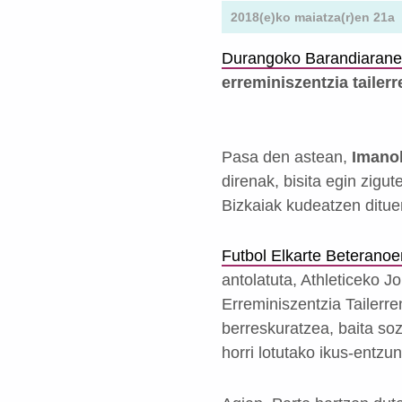
2018(e)ko maiatza(r)en 21a
Durangoko Barandiaran
erreminiszentzia tailerr
Pasa den astean,
Imanol
direnak, bisita egin zigu
Bizkaiak kudeatzen ditue
Futbol Elkarte Beterano
antolatuta, Athleticeko Jo
Erreminiszentzia Tailerr
berreskuratzea, baita soz
horri lotutako ikus-entzu