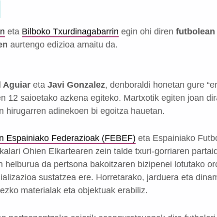
en
eta
Bilboko Txurdinagabarrin
egin ohi diren
futbolean
en
aurtengo edizioa amaitu da.
 Aguiar
eta
Javi Gonzalez
, denboraldi honetan gure “e
ten 12 saioetako azkena egiteko. Martxotik egiten joan di
n hirugarren adinekoen bi egoitza hauetan.
en Espainiako Federazioak (FEBEF)
eta Espainiako Futbo
kalari Ohien Elkartearen zein talde txuri-gorriaren partai
en helburua da pertsona bakoitzaren bizipenei lotutako 
ializazioa sustatzea ere. Horretarako, jarduera eta dinami
nezko materialak eta objektuak erabiliz.