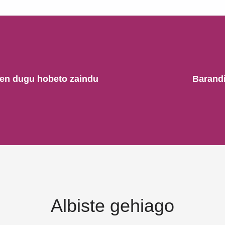
ten dugu hobeto zaindu
Barandi
Albiste gehiago