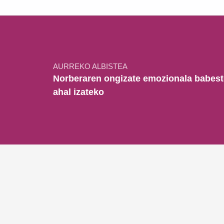
Bidalketetan zehar nabigatu
AURREKO ALBISTEA
Norberaren ongizate emozionala babes
ahal izateko