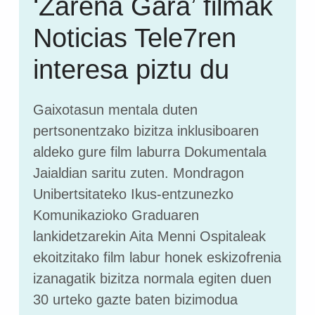
‘Zarena Gara’ filmak
Noticias Tele7ren
interesa piztu du
Gaixotasun mentala duten
pertsonentzako bizitza inklusiboaren
aldeko gure film laburra Dokumentala
Jaialdian saritu zuten. Mondragon
Unibertsitateko Ikus-entzunezko
Komunikazioko Graduaren
lankidetzarekin Aita Menni Ospitaleak
ekoitzitako film labur honek eskizofrenia
izanagatik bizitza normala egiten duen
30 urteko gazte baten bizimodua