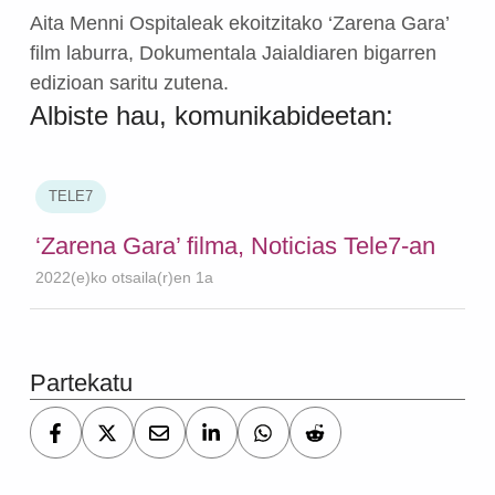
Aita Menni Ospitaleak ekoitzitako ‘Zarena Gara’
film laburra, Dokumentala Jaialdiaren bigarren
edizioan saritu zutena.
Albiste hau, komunikabideetan:
TELE7
‘Zarena Gara’ filma, Noticias Tele7-an
2022(e)ko otsaila(r)en 1a
Skip back to main navigation
Partekatu