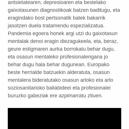
antsietatearen, depresioaren eta bestelako
gaixotasunen diagnostikoak batzen baditugu, eta
eragindako bost pertsonatik batek bakarrik
jasotzen duela tratamendu espezializatua.
Pandemia egoera honek argi utzi du gaixotasun
mentalak denoi eragin diezagukeela, eta, beraz,
geure estigmaren aurka borrokatu behar dugu,
eta osasun mentaleko profesionalengana jo
behar dugu hala behar dugunean. Europako
beste herrialde batzuekin alderatuta, osasun
mentalera bideratutako osasun arloko eta arlo
soziosanitarioko baliabideei eta profesionalei
buruzko gabeziak ere azpimarratu zituen.