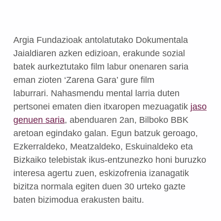
Argia Fundazioak antolatutako Dokumentala
Jaialdiaren azken edizioan, erakunde sozial
batek aurkeztutako film labur onenaren saria
eman zioten ‘Zarena Gara’ gure film
laburrari. Nahasmendu mental larria duten
pertsonei ematen dien itxaropen mezuagatik
jaso
genuen saria
,
abenduaren 2an, Bilboko BBK
aretoan egindako galan. Egun batzuk geroago,
Ezkerraldeko, Meatzaldeko, Eskuinaldeko eta
Bizkaiko telebistak ikus-entzunezko honi buruzko
interesa agertu zuen, eskizofrenia izanagatik
bizitza normala egiten duen 30 urteko gazte
baten bizimodua erakusten baitu.