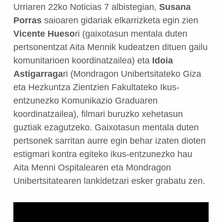
Urriaren 22ko Noticias 7 albistegian,
Susana
Porras
saioaren gidariak elkarrizketa egin zien
Vicente Hueso
ri (gaixotasun mentala duten
pertsonentzat Aita Mennik kudeatzen dituen gailu
komunitarioen koordinatzailea) eta
Idoia
Astigarraga
ri (Mondragon Unibertsitateko Giza
eta Hezkuntza Zientzien Fakultateko Ikus-
entzunezko Komunikazio Graduaren
koordinatzailea), filmari buruzko xehetasun
guztiak ezagutzeko. Gaixotasun mentala duten
pertsonek sarritan aurre egin behar izaten dioten
estigmari kontra egiteko ikus-entzunezko hau
Aita Menni Ospitalearen eta Mondragon
Unibertsitatearen lankidetzari esker grabatu zen.