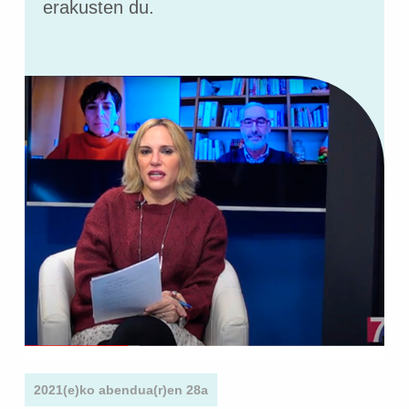
erakusten du.
2021(e)ko abendua(r)en 28a