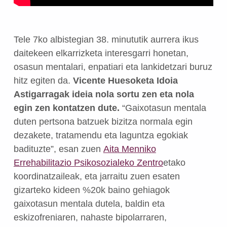
Tele 7ko albistegian 38. minututik aurrera ikus
daitekeen elkarrizketa interesgarri honetan,
osasun mentalari, enpatiari eta lankidetzari buruz
hitz egiten da.
Vicente Hueso
keta
Idoia
Astigarraga
k ideia nola sortu zen eta nola
egin zen kontatzen dute.
“Gaixotasun mentala
duten pertsona batzuek bizitza normala egin
dezakete, tratamendu eta laguntza egokiak
badituzte”, esan zuen
Aita Menniko
Errehabilitazio Psikosozialeko Zentro
etako
koordinatzaileak, eta jarraitu zuen esaten
gizarteko kideen %20k baino gehiagok
gaixotasun mentala dutela, baldin eta
eskizofreniaren, nahaste bipolarraren,