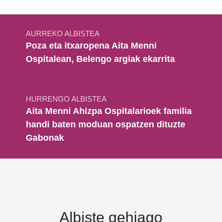
Bidalketetan zehar nabigatu
AURREKO ALBISTEA
Poza eta itxaropena Aita Menni
Ospitalean, Belengo argiak ekarrita
HURRENGO ALBISTEA
Aita Menni Ahizpa Ospitalarioek familia
handi baten moduan ospatzen dituzte
Gabonak
Albiste gehiago