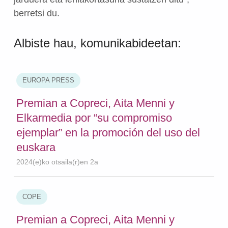
berretsi du.
Albiste hau, komunikabideetan:
EUROPA PRESS
Premian a Copreci, Aita Menni y
Elkarmedia por “su compromiso
ejemplar” en la promoción del uso del
euskara
2024(e)ko otsaila(r)en 2a
COPE
Premian a Copreci, Aita Menni y