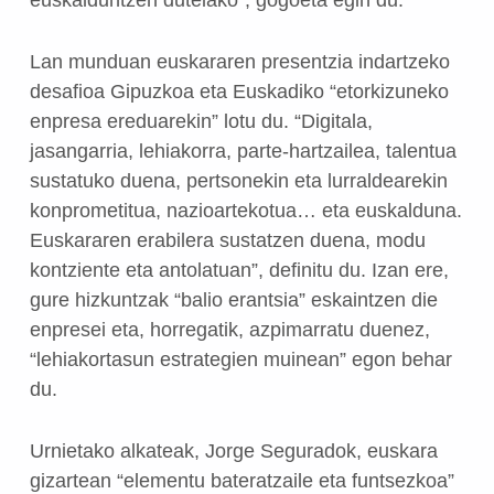
Lan munduan euskararen presentzia indartzeko
desafioa Gipuzkoa eta Euskadiko “etorkizuneko
enpresa ereduarekin” lotu du. “Digitala,
jasangarria, lehiakorra, parte-hartzailea, talentua
sustatuko duena, pertsonekin eta lurraldearekin
konprometitua, nazioartekotua… eta euskalduna.
Euskararen erabilera sustatzen duena, modu
kontziente eta antolatuan”, definitu du. Izan ere,
gure hizkuntzak “balio erantsia” eskaintzen die
enpresei eta, horregatik, azpimarratu duenez,
“lehiakortasun estrategien muinean” egon behar
du.
Urnietako alkateak, Jorge Seguradok, euskara
gizartean “elementu bateratzaile eta funtsezkoa”