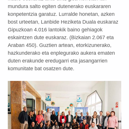
mundura salto egiten dutenerako euskararen
konpetentzia garatuz. Lurralde honetan, azken
bost urteetan, Lanbide Heziketa Duala euskaraz
Gipuzkoan 4.016 lantokik baino gehiagok
eskaintzen dute euskaraz. (Bizkaian 2.067 eta
Araban 450). Guztien artean, etorkizunerako,
hazkunderako eta enplegurako aukera ematen
duten erakunde eredugarri eta jasangarrien
komunitate bat osatzen dute.