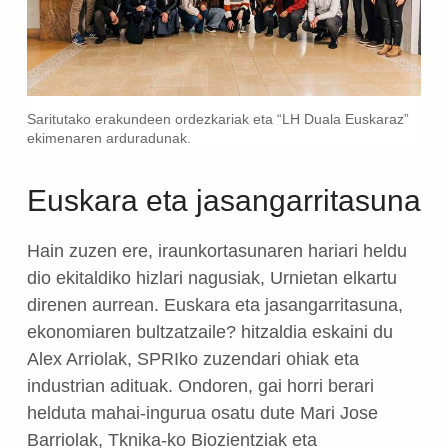
Saritutako erakundeen ordezkariak eta “LH Duala Euskaraz”
ekimenaren arduradunak.
Euskara eta jasangarritasuna
Hain zuzen ere, iraunkortasunaren hariari heldu
dio ekitaldiko hizlari nagusiak, Urnietan elkartu
direnen aurrean. Euskara eta jasangarritasuna,
ekonomiaren bultzatzaile? hitzaldia eskaini du
Alex Arriolak, SPRIko zuzendari ohiak eta
industrian adituak. Ondoren, gai horri berari
helduta mahai-ingurua osatu dute Mari Jose
Barriolak, Tknika-ko Biozientziak eta