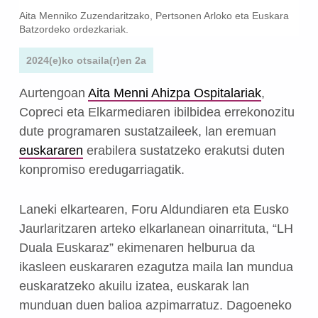
Aita Menniko Zuzendaritzako, Pertsonen Arloko eta Euskara
Batzordeko ordezkariak.
2024(e)ko otsaila(r)en 2a
Aurtengoan
Aita Menni Ahizpa Ospitalariak
,
Copreci eta Elkarmediaren ibilbidea errekonozitu
dute programaren sustatzaileek, lan eremuan
euskararen
erabilera sustatzeko erakutsi duten
konpromiso eredugarriagatik.
Laneki elkartearen, Foru Aldundiaren eta Eusko
Jaurlaritzaren arteko elkarlanean oinarrituta, “LH
Duala Euskaraz” ekimenaren helburua da
ikasleen euskararen ezagutza maila lan mundua
euskaratzeko akuilu izatea, euskarak lan
munduan duen balioa azpimarratuz. Dagoeneko