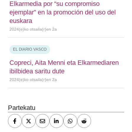
Elkarmedia por “su compromiso
ejemplar” en la promoción del uso del
euskara
2024(e)ko otsaila(r)en 2a
EL DIARIO VASCO
Copreci, Aita Menni eta Elkarmediaren
ibilbidea saritu dute
2024(e)ko otsaila(r)en 2a
Skip back to main navigation
Partekatu