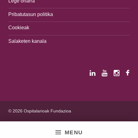
Lege oharra
Pribatutasun politika
Cookieak
Salaketen kanala
© 2026 Ospitalarioak Fundazioa
MENU