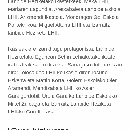
Lanbide Heziketako ikastetxeek: Meka LHII,
Mariaren Lagundia, Aretxabaleta Lanbide Eskola
LHII, Arizmendi Ikastola, Mondragon Goi Eskola
Politeknikoa, Miguel Altuna LHII eta Izarraitz
lanbide Heziketa LHII.
Ikasleak ere izan ditugu protagonista, Lanbide
Heziketako Egunean Behin Lehiaketako ikasle
irabazleak saritu dira eta. Saria jaso dutenak izan
dira: Tolosaldea LHII-ko ikasle diren Iosune
Ezkerra eta Mattin Korta, Goierri Eskolako Oier
Aramendi, Mendizabala LHII-ko Asier
Garaigordobil, Urola Garaiko Lanbide Eskolako
Mikel Zuloaga eta Izarraitz Lanbide Heziketa
LHII-ko Goretti Lasa.