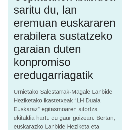
saritu du, lan
eremuan euskararen
erabilera sustatzeko
garaian duten
konpromiso
eredugarriagatik
Urnietako Salestarrak-Magale Lanbide
Heziketako ikastetxeak “LH Duala
Euskaraz” egitasmoaren aitortza
ekitaldia hartu du gaur goizean. Bertan,
euskarazko Lanbide Heziketa eta