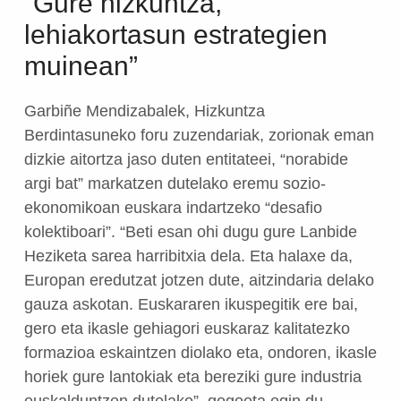
“Gure hizkuntza,
lehiakortasun estrategien
muinean”
Garbiñe Mendizabalek, Hizkuntza
Berdintasuneko foru zuzendariak, zorionak eman
dizkie aitortza jaso duten entitateei, “norabide
argi bat” markatzen dutelako eremu sozio-
ekonomikoan euskara indartzeko “desafio
kolektiboari”. “Beti esan ohi dugu gure Lanbide
Heziketa sarea harribitxia dela. Eta halaxe da,
Europan eredutzat jotzen dute, aitzindaria delako
gauza askotan. Euskararen ikuspegitik ere bai,
gero eta ikasle gehiagori euskaraz kalitatezko
formazioa eskaintzen diolako eta, ondoren, ikasle
horiek gure lantokiak eta bereziki gure industria
euskalduntzen dutelako”, gogoeta egin du.