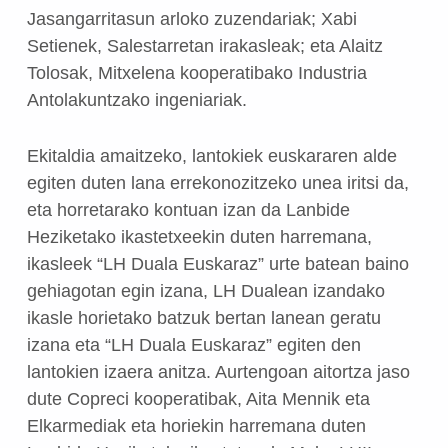
Jasangarritasun arloko zuzendariak; Xabi
Setienek, Salestarretan irakasleak; eta Alaitz
Tolosak, Mitxelena kooperatibako Industria
Antolakuntzako ingeniariak.
Ekitaldia amaitzeko, lantokiek euskararen alde
egiten duten lana errekonozitzeko unea iritsi da,
eta horretarako kontuan izan da Lanbide
Heziketako ikastetxeekin duten harremana,
ikasleek “LH Duala Euskaraz” urte batean baino
gehiagotan egin izana, LH Dualean izandako
ikasle horietako batzuk bertan lanean geratu
izana eta “LH Duala Euskaraz” egiten den
lantokien izaera anitza. Aurtengoan aitortza jaso
dute Copreci kooperatibak, Aita Mennik eta
Elkarmediak eta horiekin harremana duten