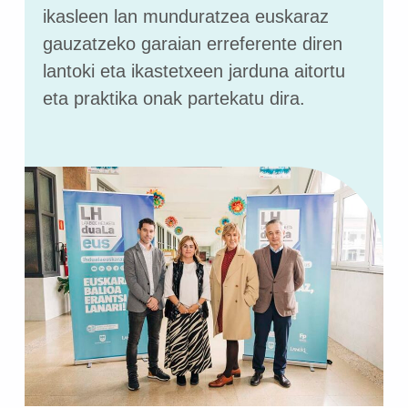
ikasleen lan munduratzea euskaraz
gauzatzeko garaian erreferente diren
lantoki eta ikastetxeen jarduna aitortu
eta praktika onak partekatu dira.