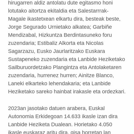
hirugarren aldiz antolatu dute egitasmo honi
lotutako aitortza ekitaldia eta Salestarrrak-
Magale ikastetxean elkartu dira, besteak beste,
Jorge Segurado Urnietako alkatea; Garbiñe
Mendizabal, Hizkuntza Berdintasuneko foru
zuzendaria; Estibaliz Alkorta eta Nicolas
Sagarzazu, Eusko Jaurlaritzako Euskara
Sustapeneko zuzendaria eta Lanbide Heziketako
Sailburuordetzako Plangintza eta Antolaketaren
zuzendaria, hurrenez hurren; Ainitze Blanco,
Laneki elkarteko lehendakaria; eta Lanbide
Heziketako sareko hainbat irakasle eta ordezkari.
2023an jasotako datuen arabera, Euskal
Autonomia Erkidegoan 14.633 ikasle izan dira
Lanbide Heziketa Dualean. Horietako 4.050
ikasle euskaraz aritu dira, gisa horretan lan