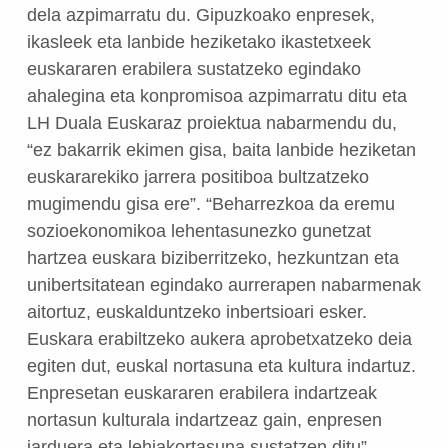
dela azpimarratu du. Gipuzkoako enpresek,
ikasleek eta lanbide heziketako ikastetxeek
euskararen erabilera sustatzeko egindako
ahalegina eta konpromisoa azpimarratu ditu eta
LH Duala Euskaraz proiektua nabarmendu du,
“ez bakarrik ekimen gisa, baita lanbide heziketan
euskararekiko jarrera positiboa bultzatzeko
mugimendu gisa ere”. “Beharrezkoa da eremu
sozioekonomikoa lehentasunezko gunetzat
hartzea euskara biziberritzeko, hezkuntzan eta
unibertsitatean egindako aurrerapen nabarmenak
aitortuz, euskalduntzeko inbertsioari esker.
Euskara erabiltzeko aukera aprobetxatzeko deia
egiten dut, euskal nortasuna eta kultura indartuz.
Enpresetan euskararen erabilera indartzeak
nortasun kulturala indartzeaz gain, enpresen
jarduera eta lehiakortasuna sustatzen ditu”,