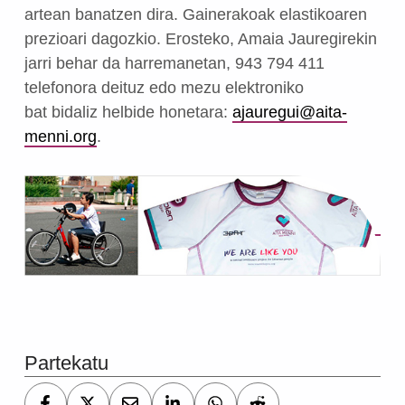
artean banatzen dira. Gainerakoak elastikoaren
prezioari dagozkio. Erosteko, Amaia Jauregirekin
jarri behar da harremanetan, 943 794 411
telefonora deituz edo mezu elektroniko
bat bidaliz helbide honetara:
ajauregui@aita-
menni.org
.
Skip back to main navigation
Partekatu