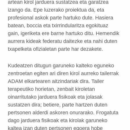
artean kirol jarduera sustatzea eta garatzea
izango da. Epe luzerako proiektua da, eta
profesional askok parte hartuko dute. Hasiera
batean, boccia eta txirrindularitza egokituaz
gain, igeriketa ere barne hartuko ditu. Hemendik
aurrera kideak federatu daitezke eta nahi duten
txapelketa ofizialetan parte har dezakete.
Kudeatzen ditugun garuneko kalteko eguneko
zentroetan egiten ari diren kirol aurreko tailerrak
ADAM elkartearen aitzindariak dira. Tailer
terapeutiko horietan, zenbait kiroletan
oinarritutako jarduera fisikoak eta jolasak
sustatzen dira; betiere, parte hartzen duten
pertsonen alderdi askoren onurarako. Frogatuta
dago jarduera fisikoak eta kirolak garuneko
kaltea izan duten pertsonen egoera hobe