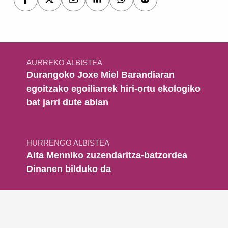
Bidalketetan zehar nabigatu
AURREKO ALBISTEA
Durangoko Joxe Miel Barandiaran
egoitzako egoiliarrek hiri-ortu ekologiko
bat jarri dute abian
HURRENGO ALBISTEA
Aita Menniko zuzendaritza-batzordea
Dinanen bilduko da