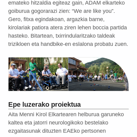
emateko hitzaldia egiteaz gain, ADAM elkarteko
goiburua gogorarazi zien: “We are like you”.
Gero, fitxa egindakoan, argazkia barne,
kirolariak patiora atera ziren lehen boccia partida
hasteko. Bitartean, txirrindularitzako taldeak
trizikloen eta handbike-en eslalona probatu zuen.
Epe luzerako proiektua
Aita Menni Kirol Elkartearen helburua garuneko
kaltea eta jatorri neurologikoko bestelako
ezgaitasunak dituzten EAEko pertsonen