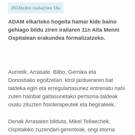
2014(e)ko iraila(r)en 16a
ADAM elkarteko hogeita hamar kide baino
gehiago bildu ziren irailaren 11n Aita Menni
Ospitalean erakundea formalizatzeko.
Aurretik, Arrasate, Bilbo, Gernika eta
Donostiako egoitzetan, kirol jardueraren bat
taldeka egin eta erregulartasunez entrenatu nahi
zuten hainbat gaitasunetako pertsona-taldeak
osatu zituzten fisioterapeutek eta begiraleek.
Denak Arrasaten bilduta, Mikel Tellaechek,
Ospitaleko zuzendari-gerenteak, ongi etorria