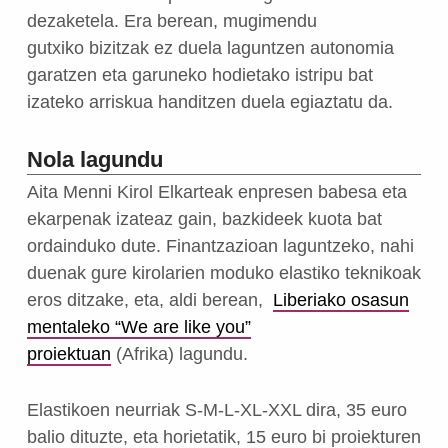
dezaketela. Era berean, mugimendu
gutxiko bizitzak ez duela laguntzen autonomia
garatzen eta garuneko hodietako istripu bat
izateko arriskua handitzen duela egiaztatu da.
Nola lagundu
Aita Menni Kirol Elkarteak enpresen babesa eta
ekarpenak izateaz gain, bazkideek kuota bat
ordainduko dute. Finantzazioan laguntzeko, nahi
duenak gure kirolarien moduko elastiko teknikoak
eros ditzake, eta, aldi berean,
Liberiako osasun
mentaleko “We are like you”
proiektuan
(Afrika) lagundu.
Elastikoen neurriak S-M-L-XL-XXL dira, 35 euro
balio dituzte, eta horietatik, 15 euro bi proiekturen