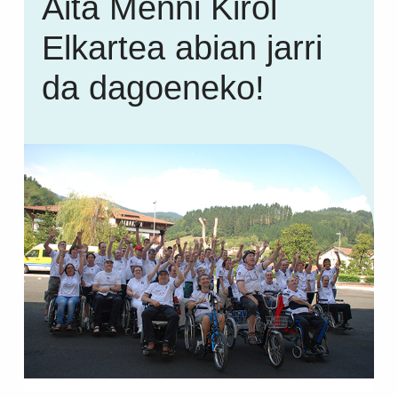
Aita Menni Kirol
Elkartea abian jarri
da dagoeneko!