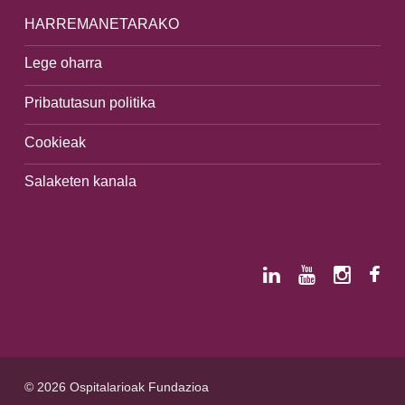
HARREMANETARAKO
Lege oharra
Pribatutasun politika
Cookieak
Salaketen kanala
© 2026 Ospitalarioak Fundazioa