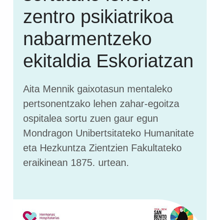
zentro psikiatrikoa
nabarmentzeko
ekitaldia Eskoriatzan
Aita Mennik gaixotasun mentaleko
pertsonentzako lehen zahar-egoitza
ospitalea sortu zuen gaur egun
Mondragon Unibertsitateko Humanitate
eta Hezkuntza Zientzien Fakultateko
eraikinean 1875. urtean.