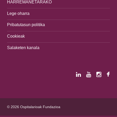
HARREMANETARAKO
Lege oharra
Pribatutasun politika
Cookieak
Salaketen kanala
© 2026 Ospitalarioak Fundazioa