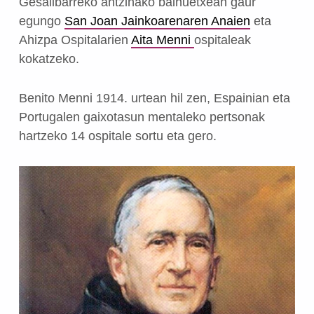
Gesalibarreko antzinako bainuetxean gaur
egungo
San Joan Jainkoarenaren Anaien
eta
Ahizpa Ospitalarien
Aita Menni
ospitaleak
kokatzeko.
Benito Menni 1914. urtean hil zen, Espainian eta
Portugalen gaixotasun mentaleko pertsonak
hartzeko 14 ospitale sortu eta gero.