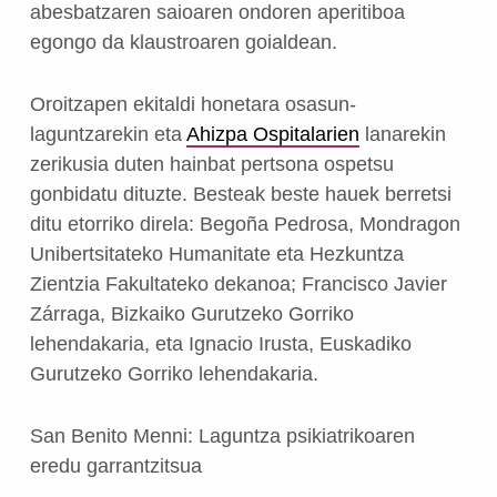
abesbatzaren saioaren ondoren aperitiboa
egongo da klaustroaren goialdean.
Oroitzapen ekitaldi honetara osasun-
laguntzarekin eta
Ahizpa Ospitalarien
lanarekin
zerikusia duten hainbat pertsona ospetsu
gonbidatu dituzte. Besteak beste hauek berretsi
ditu etorriko direla: Begoña Pedrosa, Mondragon
Unibertsitateko Humanitate eta Hezkuntza
Zientzia Fakultateko dekanoa; Francisco Javier
Zárraga, Bizkaiko Gurutzeko Gorriko
lehendakaria, eta Ignacio Irusta, Euskadiko
Gurutzeko Gorriko lehendakaria.
San Benito Menni: Laguntza psikiatrikoaren
eredu garrantzitsua