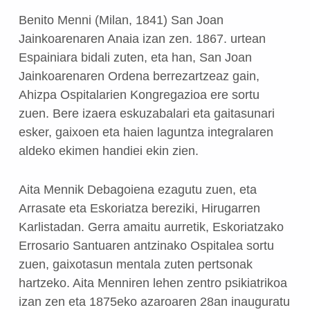
Benito Menni (Milan, 1841) San Joan
Jainkoarenaren Anaia izan zen. 1867. urtean
Espainiara bidali zuten, eta han, San Joan
Jainkoarenaren Ordena berrezartzeaz gain,
Ahizpa Ospitalarien Kongregazioa ere sortu
zuen. Bere izaera eskuzabalari eta gaitasunari
esker, gaixoen eta haien laguntza integralaren
aldeko ekimen handiei ekin zien.
Aita Mennik Debagoiena ezagutu zuen, eta
Arrasate eta Eskoriatza bereziki, Hirugarren
Karlistadan. Gerra amaitu aurretik, Eskoriatzako
Errosario Santuaren antzinako Ospitalea sortu
zuen, gaixotasun mentala zuten pertsonak
hartzeko. Aita Menniren lehen zentro psikiatrikoa
izan zen eta 1875eko azaroaren 28an inauguratu