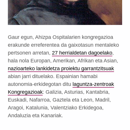
Gaur egun, Ahizpa Ospitalarien kongregazioa
erakunde erreferentea da gaixotasun mentaleko
pertsonen arretan,
27 herrialdetan dagoelako
,
hala nola Europan, Amerikan, Afrikan eta Asian,
nazioarteko lankidetza proiektu garrantzitsuak
abian jarri dituelako. Espainian hamabi
autonomia-erkidegotan ditu
laguntza-zentroak
Kongregazioak
: Galizia, Asturias, Kantabria,
Euskadi, Nafarroa, Gaztela eta Leon, Madril,
Aragoi, Katalunia, Valentziako Erkidegoa,
Andaluzia eta Kanariak.
Skip back to main navigation