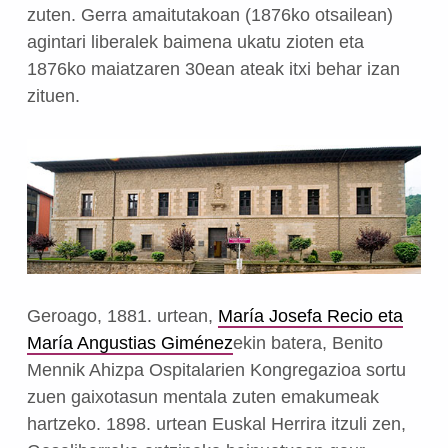
zuten. Gerra amaitutakoan (1876ko otsailean)
agintari liberalek baimena ukatu zioten eta
1876ko maiatzaren 30ean ateak itxi behar izan
zituen.
Geroago, 1881. urtean,
María Josefa Recio eta
María Angustias Giménez
ekin batera, Benito
Mennik Ahizpa Ospitalarien Kongregazioa sortu
zuen gaixotasun mentala zuten emakumeak
hartzeko. 1898. urtean Euskal Herrira itzuli zen,