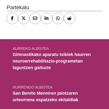
Partekatu
Bidalketetan zehar nabigatu
AURREKO ALBISTEA
Gimnastikako aparatu txikiek haurren
neuroerrehabilitazio-programetan
laguntzen gaituzte
HURRENGO ALBISTEA
San Benito Menniren jaiotzaren
urteurrena ospatzeko ekitaldiak