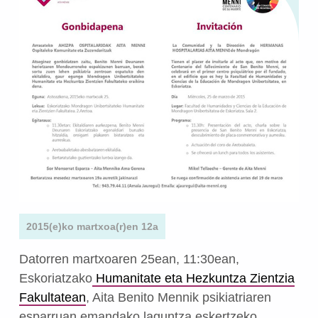
2015(e)ko martxoa(r)en 12a
Datorren martxoaren 25ean, 11:30ean,
Eskoriatzako
Humanitate eta Hezkuntza Zientzia
Fakultatean
, Aita Benito Mennik psikiatriaren
esparruan emandako laguntza eskertzeko