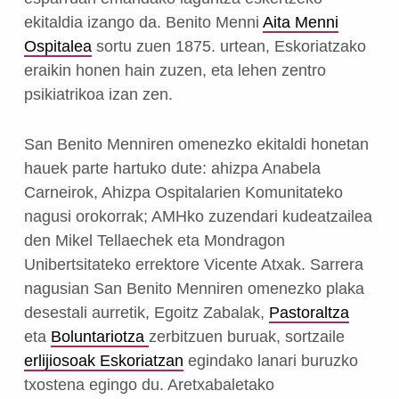
ekitaldia izango da. Benito Menni
Aita Menni
Ospitalea
sortu zuen 1875. urtean, Eskoriatzako
eraikin honen hain zuzen, eta lehen zentro
psikiatrikoa izan zen.
San Benito Menniren omenezko ekitaldi honetan
hauek parte hartuko dute: ahizpa Anabela
Carneirok, Ahizpa Ospitalarien Komunitateko
nagusi orokorrak; AMHko zuzendari kudeatzailea
den Mikel Tellaechek eta Mondragon
Unibertsitateko errektore Vicente Atxak. Sarrera
nagusian San Benito Menniren omenezko plaka
desestali aurretik, Egoitz Zabalak,
Pastoraltza
eta
Boluntariotza
zerbitzuen buruak, sortzaile
erlijiosoak Eskoriatzan
egindako lanari buruzko
txostena egingo du. Aretxabaletako