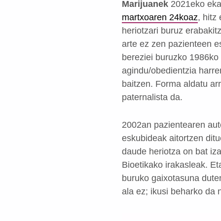
Marijuanek
2021eko ekai
martxoaren 24koaz
, hit
heriotzari buruz erabaki
arte ez zen pazienteen e
bereziei buruzko 1986ko 
agindu/obedientzia harr
baitzen. Forma aldatu ar
paternalista da.
2002an pazientearen aut
eskubideak aitortzen ditu
daude heriotza on bat iz
Bioetikako irakasleak. Et
buruko gaixotasuna duten
ala ez; ikusi beharko da n