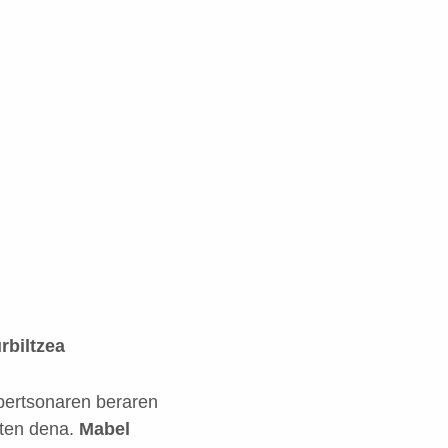
rbiltzea
 pertsonaren beraren
iten dena.
Mabel