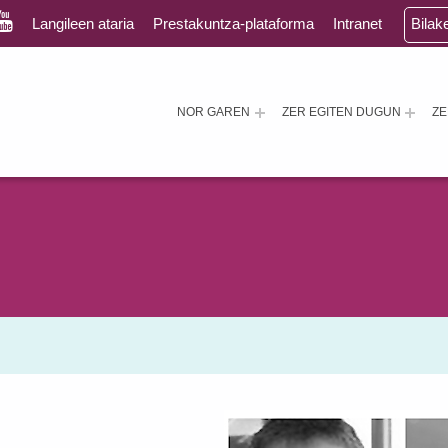
Langileen ataria
Prestakuntza-plataforma
Intranet
Bilak
NOR GAREN
ZER EGITEN DUGUN
Z