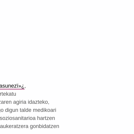
tasunez
ï»¿
,
rtekatu
aren agiria idazteko,
o digun talde medikoari
soziosanitarioa hartzen
k aukeratzera gonbidatzen