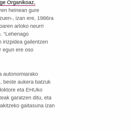
ge Organikoaz,
aren heinean gure
zuen-, izan ere, 1986ra
oaren arloko neurri
n. “Lehenago
irizpidea gailentzen
r egun ere oso
ta autonomiarako
i, beste aukera batzuk
 doktore eta EHUko
eak garatzen ditu, eta
akitzeko gaitasuna izan