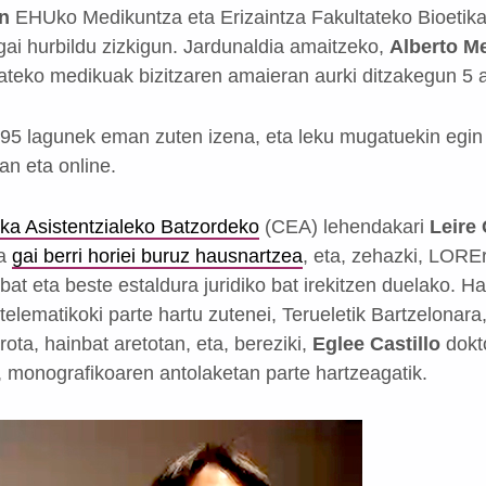
n
EHUko Medikuntza eta Erizaintza Fakultateko Bioetika
gai hurbildu zizkigun. Jardunaldia amaitzeko,
Alberto M
tateko medikuak bizitzaren amaieran aurki ditzakegun 5 
95 lagunek eman zuten izena, eta leku mugatuekin egin 
an eta online.
ika Asistentzialeko Batzordeko
(CEA) lehendakari
Leire
ia
gai berri horiei buruz hausnartzea
, eta, zehazki, LOREr
 bat eta beste estaldura juridiko bat irekitzen duelako. 
 telematikoki parte hartu zutenei, Terueletik Bartzelonar
rota, hainbat aretotan, eta, bereziki,
Eglee Castillo
dokt
, monografikoaren antolaketan parte hartzeagatik.