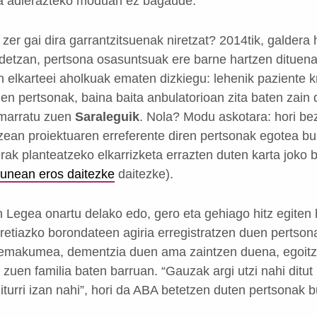
ea adierazteko moduan ez bagaude.
 zer gai dira garrantzitsuenak niretzat? 2014tik, galdera 
detzan, pertsona osasuntsuak ere barne hartzen dituen
n elkarteei aholkuak ematen dizkiegu: lehenik paziente 
en pertsonak, baina baita anbulatorioan zita baten za
pimarratu zuen
Saraleguik
. Nola? Modu askotara: hori be
tzean proiektuaren erreferente diren pertsonak egotea bul
ak planteatzeko elkarrizketa errazten duten karta joko b
gunean eros daitezke
daitezke).
Legea onartu delako edo, gero eta gehiago hitz egiten h
rretiazko borondateen agiria erregistratzen duen pertsona
 emakumea, dementzia duen ama zaintzen duena, egoitz
zuen familia baten barruan. “Gauzak argi utzi nahi ditut n
turri izan nahi”, hori da ABA betetzen duten pertsonak 