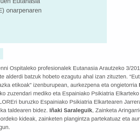
 zuen Eutanasia
E) onarpenaren
nni Ospitaleko profesionalek Eutanasia Arautzeko 3/20
te alderdi batzuk hobeto ezagutu ahal izan zituzten. “E
azka etikoak” izenburupean, aurkezpena eta ongietorria
eko zuzendari mediko eta Espainiako Psikiatria Elkartek
LOREri buruzko Espainiako Psikiatria Elkartearen Jarrer
ika taldearen bidez.
Iñaki Saraleguik
, Zainketa Aringarr
tzordeko kideak, zainketen plangintza partekatuaz eta au
igun.