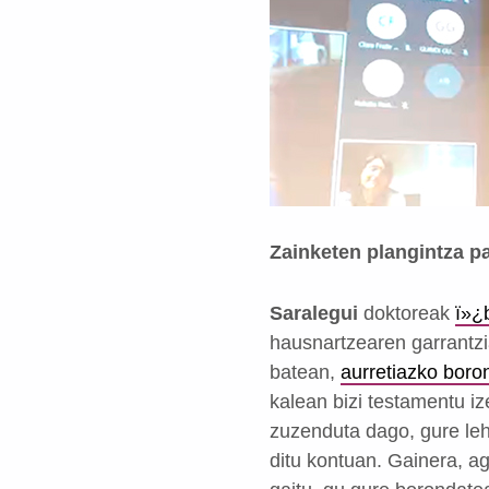
Zainketen plangintza p
Saralegui
doktoreak
ï»¿
hausnartzearen garrantz
batean,
aurretiazko boro
kalean bizi testamentu i
zuzenduta dago, gure leh
ditu kontuan. Gainera, a