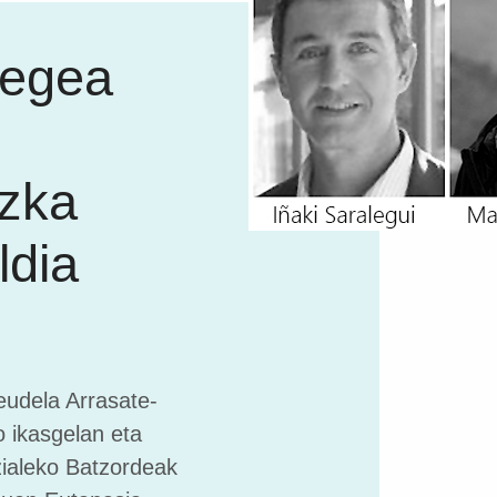
Legea
zka
ldia
udela Arrasate-
 ikasgelan eta
tzialeko Batzordeak