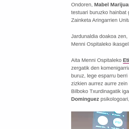
Ondoren,
Mabel Marijua
testuari buruzko hainbat 
Zainketa Aringarrien Uni
Jardunaldia doakoa zen, 
Menni Ospitaleko ikasgel
Aita Menni Ospitaleko
Et
zergatik den komenigarr
buruz, lege esparru berri
zizkien aurrez aurre zein
Bilboko Txurdinagatik iga
Dominguez
psikologoari