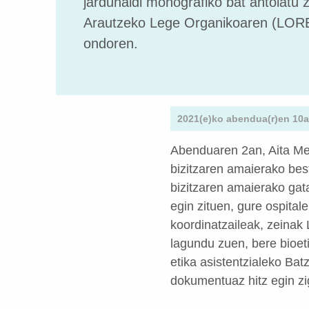
jardunaldi monografiko bat antolatu
Arautzeko Lege Organikoaren (LOR
ondoren.
2021(e)ko abendua(r)en 10a
Abenduaren 2an, Aita Me
bizitzaren amaierako bes
bizitzaren amaierako gat
egin zituen, gure ospital
koordinatzaileak, zeinak 
lagundu zuen, bere bioet
etika asistentzialeko Ba
dokumentuaz hitz egin z