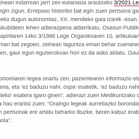
nean indarrean jarri zen eutanasia arautzeko
3/2021 Le
z egin zigun. Errepaso historiko bat egin zuen pertsona g
tzeko dugun autonomiaz, XX. mendeko gaia izanik -esan 
skubideen lehen adierazpena aldarrikatu, Osasun Publik
apirilaren 14ko 3/1986 Lege Organikoaren 10. artikulua
eman bat zegoen, zeinean laguntza eman behar zuenaren 
ren, gaur egun egunerokoan hori ez da asko aldatu. Gau
onomiaren legea onartu zen, pazientearen informazio e
ena, eta ‘ez baduzu nahi, ospa’ esatetik, ‘ez baduzu nah
ateko’ esatera igaro ginen”, adierazi zuen Medikuntzako
a hau erantsi zuen: “Oraingo legeak aurretiazko borondat
 pertsonak ere artatu beharko lituzke, beren kabuz erab
ola”.