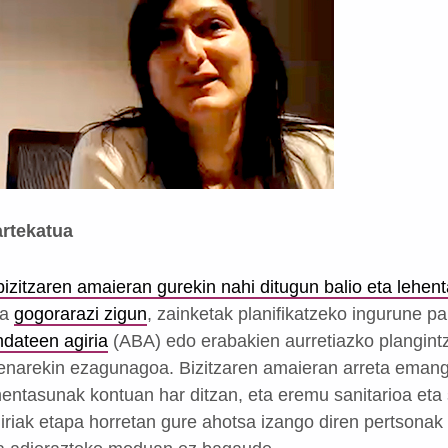
artekatua
bizitzaren amaieran gurekin nahi ditugun balio eta lehen
ia
gogorarazi zigun
, zainketak planifikatzeko ingurune pa
ndateen agiria
(ABA) edo erabakien aurretiazko plangintz
zenarekin ezagunagoa. Bizitzaren amaieran arreta emang
entasunak kontuan har ditzan, eta eremu sanitarioa eta 
giriak etapa horretan gure ahotsa izango diren pertsona