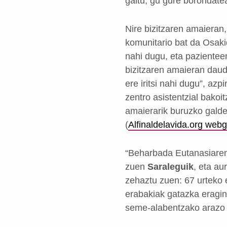
gaitu, gu gure borondat
Nire bizitzaren amaieran,
komunitario bat da Osaki
nahi dugu, eta pazientee
bizitzaren amaieran daud
ere iritsi nahi dugu”, az
zentro asistentzial bakoi
amaierarik buruzko galder
(
Alfinaldelavida.org web
“Beharbada Eutanasiaren 
zuen
Saraleguik
, eta au
zehaztu zuen: 67 urteko
erabakiak gatazka eragin 
seme-alabentzako arazo i