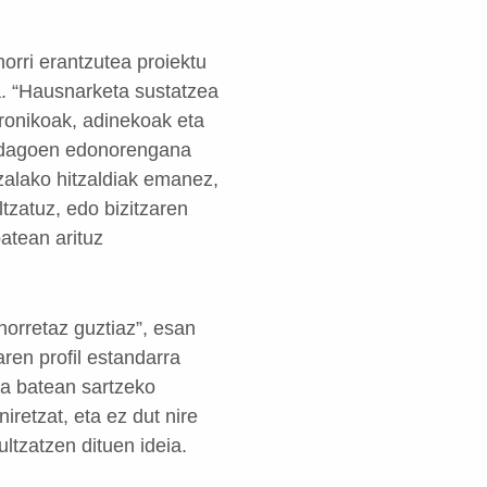
horri erantzutea proiektu
a. “Hausnarketa sustatzea
kronikoak, adinekoak eta
in dagoen edonorengana
zalako hitzaldiak emanez,
tzatuz, edo bizitzaren
atean arituz
orretaz guztiaz”, esan
ren profil estandarra
a batean sartzeko
iretzat, eta ez dut nire
bultzatzen dituen ideia.