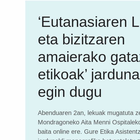
‘Eutanasiaren 
eta bizitzaren
amaierako gata
etikoak’ jarduna
egin dugu
Abenduaren 2an, lekuak mugatuta ze
Mondragoneko Aita Menni Ospitaleko
baita online ere. Gure Etika Asisten