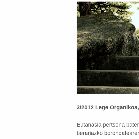
3/2012 Lege Organikoa,
Eutanasia pertsona baten
berariazko borondatearen