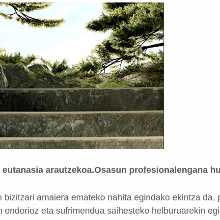
 eutanasia arautzekoa.
Osasun profesionalengana hu
 bizitzari amaiera emateko nahita egindako ekintza da,
 ondorioz eta sufrimendua saihesteko helburuarekin eg