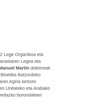
12 Lege Organikoa eta
utanasiaren Legea eta
Manuel Martin
doktoreak
o Bioetika Batzordeko
aren Agiria lantzen
ien Unitateko eta Arabako
rretiazko borondateen