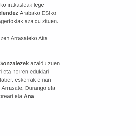
ko irakasleak lege
elendez
Arabako ESIko
agertokiak azaldu zituen.
zen Arrasateko Aita
 Gonzalezek
azaldu zuen
i eta horren edukiari
Halaber, eskerrak eman
a, Arrasate, Durango eta
oreari eta
Ana