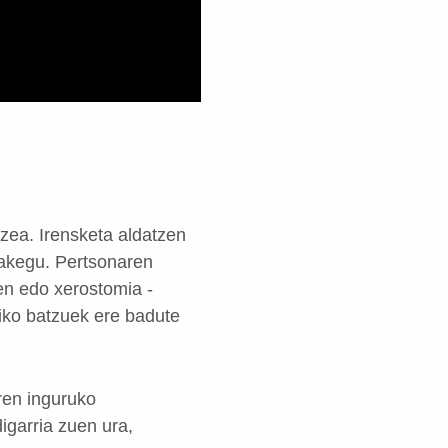
tzea. Irensketa aldatzen
zakegu. Pertsonaren
en edo xerostomia -
iko batzuek ere badute
aren inguruko
igarria zuen ura,