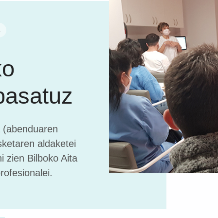
A
ko
pasatuz
a (abenduaren
ketaren aldaketei
 zien Bilboko Aita
rofesionalei.