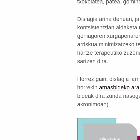
txokolatea, patea, gominol
Disfagia arina denean, ja
kontsistentzian aldaketa 
gehiagoren xurgapenaren 
arriskua minimizatzeko te
hartze terapeutiko zuzen
sartzen dira.
Horrez gain, disfagia la
horrekin
arnasbideko araz
bideak dira zunda nasog
akronimoan).