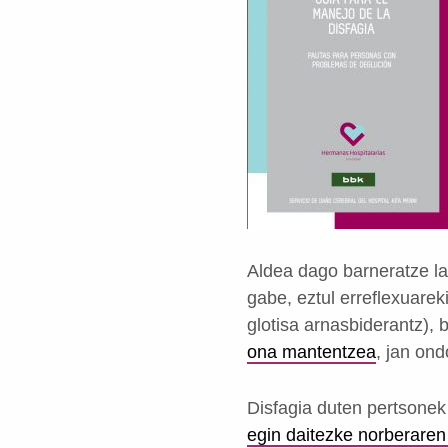
Aldea dago barneratze lar
gabe, eztul erreflexuare
glotisa arnasbiderantz),
ona mantentzea
, jan on
Disfagia duten pertsonek 
egin daitezke norberaren