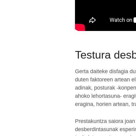
Testura des
Gerta daiteke disfagia du
duten faktoreen artean e
adinak, posturak -konpen
ahoko lehortasuna- eragi
eragina, horien artean, t
Prestakuntza saiora joan 
desberdintasunak esperim