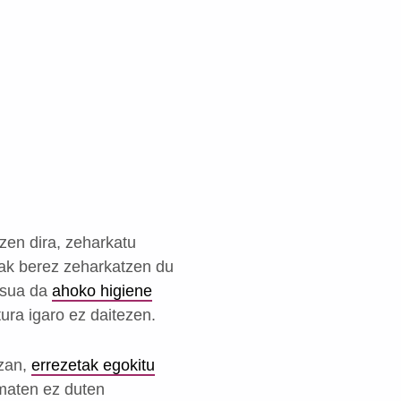
tzen dira, zeharkatu
iak berez zeharkatzen du
itsua da
ahoko higiene
ura igaro ez daitezen.
izan,
errezetak egokitu
ematen ez duten