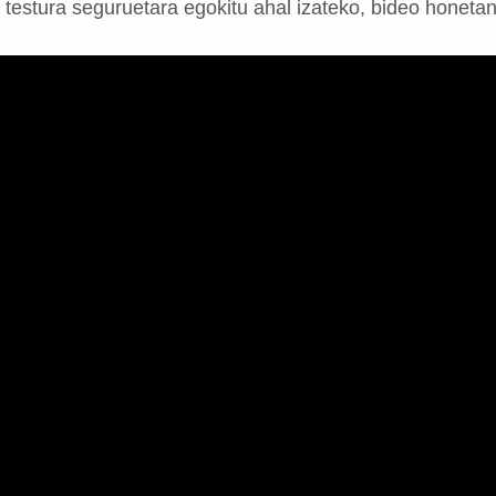
testura seguruetara egokitu ahal izateko, bideo honetan