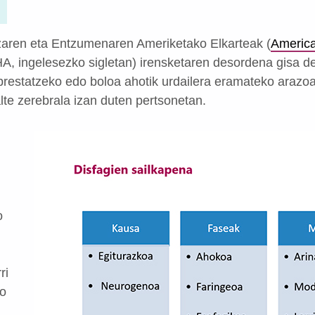
aren eta Entzumenaren Ameriketako Elkarteak (
Americ
A, ingelesezko sigletan) irensketaren desordena gisa def
 prestatzeko edo boloa ahotik urdailera eramateko araz
lte zerebrala izan duten pertsonetan.
o
ri
io