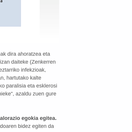
ak dira ahoratzea eta
 izan daiteke (Zenkerren
ztarriko infekzioak,
n, hartutako kalte
o paralisia eta esklerosi
ieke”, azaldu zuen gure
lorazio egokia egitea.
doaren bidez egiten da