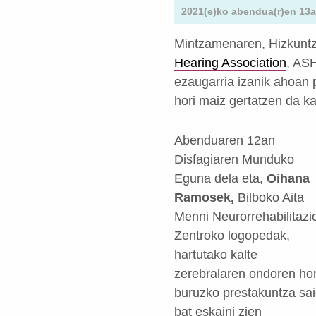
2021(e)ko abendua(r)en 13a
Mintzamenaren, Hizkuntz
Hearing Association
, ASH
ezaugarria izanik ahoan
hori maiz gertatzen da ka
Abenduaren 12an
Disfagiaren Munduko
Eguna dela eta,
Oihana
Ramosek,
Bilboko Aita
Menni Neurorrehabilitazi
Zentroko logopedak,
hartutako kalte
zerebralaren ondoren hor
buruzko prestakuntza sa
bat eskaini zien