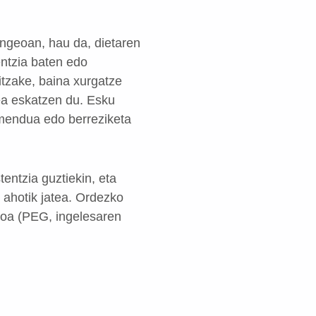
ingeoan, hau da, dietaren
entzia baten edo
itzake, baina xurgatze
zea eskatzen du. Esku
amendua edo berreziketa
entzia guztiekin, eta
 ahotik jatea. Ordezko
eoa (PEG, ingelesaren