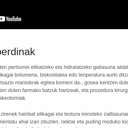
berdinak
ten pertsonei elikatzeko eta hidratatzeko gaitasuna alda
likagai bolumena, biskositatea edo tenperatura aurki dit
tsazio maniobrak egitea komeni da-, gosea kentzen dut
ten duten farmako batzuk hartzeak, eta prozedura kirurg
rakeotomiak.
zirenek hainbat elikagai eta testura irensteko zailtasun
entatu ahal izan zituzten, nektar eta puding moduko lod