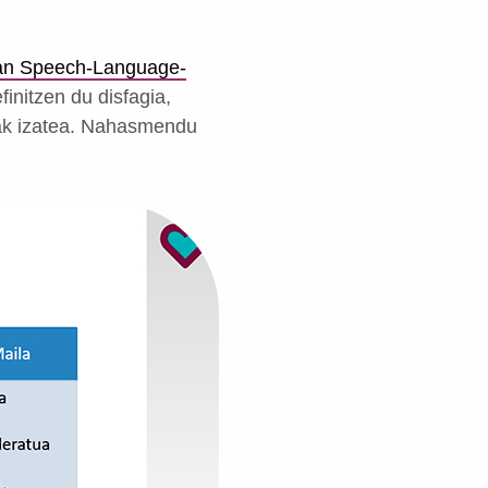
an Speech-Language-
initzen du disfagia,
oak izatea. Nahasmendu