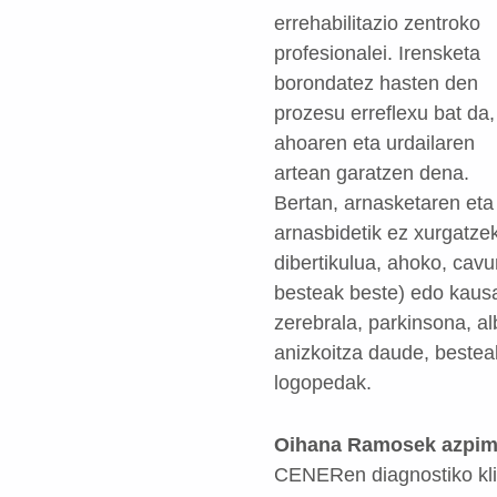
errehabilitazio zentroko
profesionalei. Irensketa
borondatez hasten den
prozesu erreflexu bat da,
ahoaren eta urdailaren
artean garatzen dena.
Bertan, arnasketaren eta
arnasbidetik ez xurgatze
dibertikulua, ahoko, cav
besteak beste) edo kausa
zerebrala, parkinsona, al
anizkoitza daude, bestea
logopedak.
Oihana Ramosek azpimar
CENERen diagnostiko kli