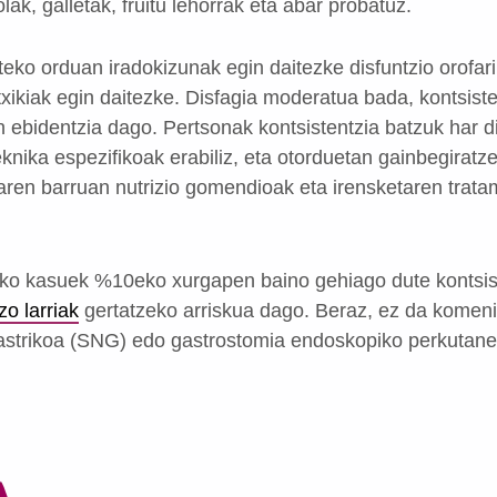
ak, galletak, fruitu lehorrak eta abar probatuz.
teko orduan iradokizunak egin daitezke disfuntzio orofar
txikiak egin daitezke. Disfagia moderatua bada, kontsist
ebidentzia dago. Pertsonak kontsistentzia batzuk har d
knika espezifikoak erabiliz, eta otorduetan gainbegirat
aren barruan nutrizio gomendioak eta irensketaren trat
rriko kasuek %10eko xurgapen baino gehiago dute kontsist
o larriak
gertatzeko arriskua dago. Beraz, ez da komeni
astrikoa (SNG) edo gastrostomia endoskopiko perkutan