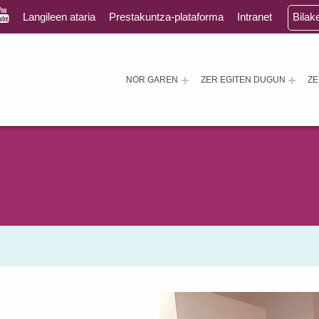
Langileen ataria
Prestakuntza-plataforma
Intranet
Bilak
NOR GAREN
ZER EGITEN DUGUN
Z