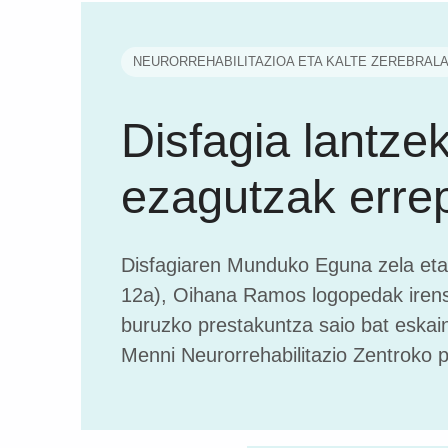
NEURORREHABILITAZIOA ETA KALTE ZEREBRAL
Disfagia lantze
ezagutzak erre
Disfagiaren Munduko Eguna zela et
12a), Oihana Ramos logopedak irens
buruzko prestakuntza saio bat eskaini
Menni Neurorrehabilitazio Zentroko p