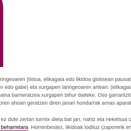
ingeoaren (listua, elikagaia edo likidoa glotisean pausa
kin edo gabe) eta xurgapen laringeoaren artean: (elikaga
 baina barneratzea xurgapen bihur daiteke. Oso garrantz
doren ahoan geratzen diren janari hondarrak arnas aparat
ez dute zertan turmix dieta bat jan, nahiz eta neketsua 
 beharretara
. Horrenbestez, likidoak lodituz (zaporerik 