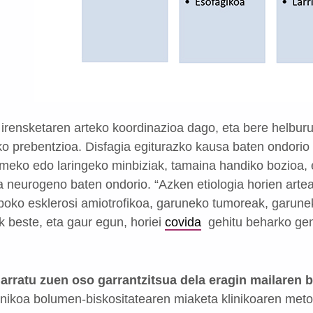
 irensketaren arteko koordinazioa dago, eta bere helburu
ko prebentzioa. Disfagia egiturazko kausa baten ondorio
umeko edo laringeko minbiziak, tamaina handiko bozioa, e
 neurogeno baten ondorio. “Azken etiologia horien artea
boko esklerosi amiotrofikoa, garuneko tumoreak, garunek
k beste, eta gaur egun, horiei
covida
gehitu beharko gen
ratu zuen oso garrantzitsua dela eragin mailaren ba
nikoa bolumen-biskositatearen miaketa klinikoaren meto