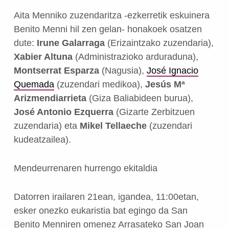
Aita Menniko zuzendaritza -ezkerretik eskuinera
Benito Menni hil zen gelan- honakoek osatzen
dute:
Irune Galarraga
(Erizaintzako zuzendaria),
Xabier Altuna
(Administrazioko arduraduna),
Montserrat Esparza
(Nagusia),
José Ignacio
Quemada
(zuzendari medikoa),
Jesús Mª
Arizmendiarrieta
(Giza Baliabideen burua),
José Antonio Ezquerra
(Gizarte Zerbitzuen
zuzendaria) eta
Mikel Tellaeche
(zuzendari
kudeatzailea).
Mendeurrenaren hurrengo ekitaldia
Datorren irailaren 21ean, igandea, 11:00etan,
esker onezko eukaristia bat egingo da San
Benito Menniren omenez Arrasateko San Joan