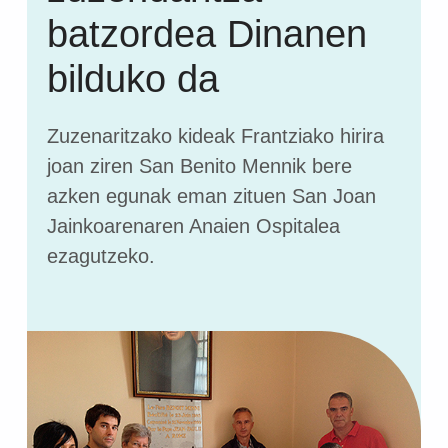
batzordea Dinanen
bilduko da
Zuzenaritzako kideak Frantziako hirira
joan ziren San Benito Mennik bere
azken egunak eman zituen San Joan
Jainkoarenaren Anaien Ospitalea
ezagutzeko.