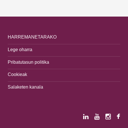
HARREMANETARAKO
Lege oharra
Pribatutasun politika
Cookieak
Salaketen kanala