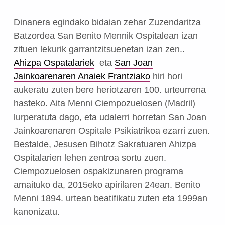
Dinanera egindako bidaian zehar Zuzendaritza
Batzordea San Benito Mennik Ospitalean izan
zituen lekurik garrantzitsuenetan izan zen..
Ahizpa Ospatalariek
eta
San Joan
Jainkoarenaren Anaiek Frantziako
hiri hori
aukeratu zuten bere heriotzaren 100. urteurrena
hasteko. Aita Menni Ciempozuelosen (Madril)
lurperatuta dago, eta udalerri horretan San Joan
Jainkoarenaren Ospitale Psikiatrikoa ezarri zuen.
Bestalde, Jesusen Bihotz Sakratuaren Ahizpa
Ospitalarien lehen zentroa sortu zuen.
Ciempozuelosen ospakizunaren programa
amaituko da, 2015eko apirilaren 24ean. Benito
Menni 1894. urtean beatifikatu zuten eta 1999an
kanonizatu.