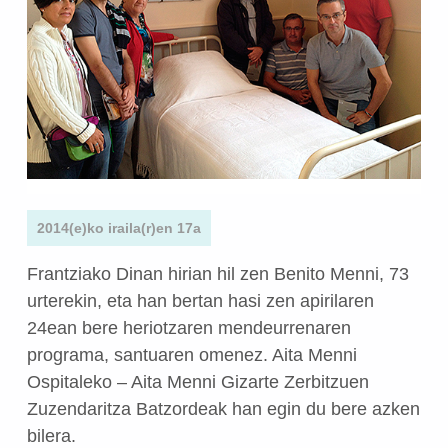
2014(e)ko iraila(r)en 17a
Frantziako Dinan hirian hil zen Benito Menni, 73
urterekin, eta han bertan hasi zen apirilaren
24ean bere heriotzaren mendeurrenaren
programa, santuaren omenez. Aita Menni
Ospitaleko – Aita Menni Gizarte Zerbitzuen
Zuzendaritza Batzordeak han egin du bere azken
bilera.