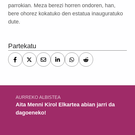
parrokian. Meza berezi horren ondoren, han,
bere ohorez kokatuko den estatua inauguratuko
dute.
Skip back to main navigation
Partekatu
Bidalketetan zehar nabigatu
AURREKO ALBISTEA
Aita Menni Kirol Elkartea abian jarri da
dagoeneko!