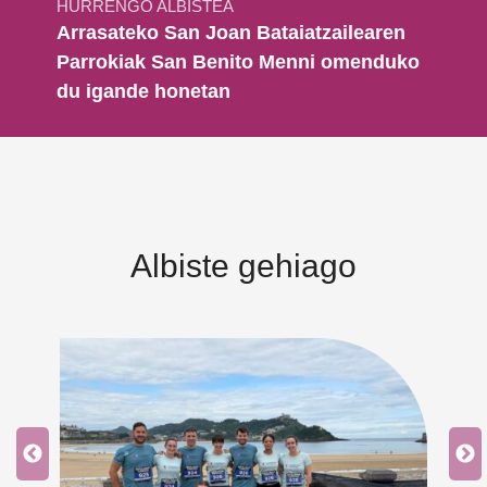
HURRENGO ALBISTEA
Arrasateko San Joan Bataiatzailearen
Parrokiak San Benito Menni omenduko
du igande honetan
Albiste gehiago