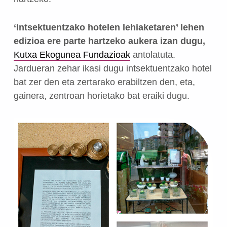
‘Intsektuentzako hotelen lehiaketaren’
lehen
edizioa ere parte hartzeko aukera izan dugu,
Kutxa Ekogunea Fundazioak
antolatuta.
Jardueran zehar ikasi dugu intsektuentzako hotel
bat zer den eta zertarako erabiltzen den, eta,
gainera, zentroan horietako bat eraiki dugu.