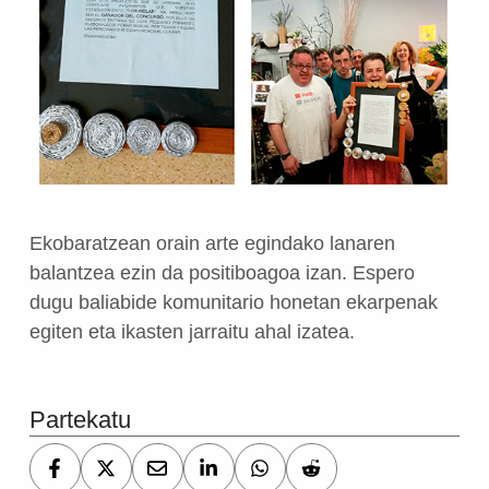
Ekobaratzean orain arte egindako lanaren
balantzea ezin da positiboagoa izan.
Espero
dugu baliabide komunitario honetan ekarpenak
egiten eta ikasten jarraitu ahal izatea.
Skip back to main navigation
Partekatu