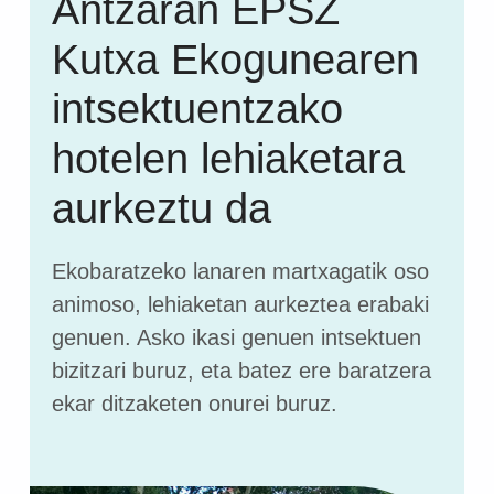
Antzaran EPSZ
Kutxa Ekogunearen
intsektuentzako
hotelen lehiaketara
aurkeztu da
Ekobaratzeko lanaren martxagatik oso
animoso, lehiaketan aurkeztea erabaki
genuen. Asko ikasi genuen intsektuen
bizitzari buruz, eta batez ere baratzera
ekar ditzaketen onurei buruz.