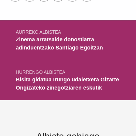
Bidalketetan zehar nabigatu
AURREKO ALBISTEA
Zinema arratsalde donostiarra
adinduentzako Santiago Egoitzan
HURRENGO ALBISTEA
Bisita gidatua Irungo udaletxera Gizarte
Ongizateko zinegotziaren eskutik