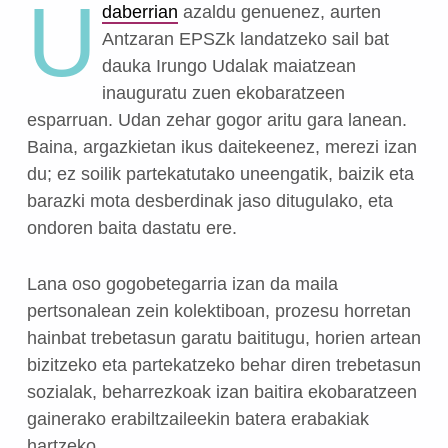
U
daberrian
azaldu genuenez, aurten
Antzaran EPSZk landatzeko sail bat
dauka Irungo Udalak maiatzean
inauguratu zuen ekobaratzeen
esparruan.
Udan zehar gogor aritu gara lanean.
Baina, argazkietan ikus daitekeenez, merezi izan
du; ez soilik partekatutako uneengatik, baizik eta
barazki mota desberdinak jaso ditugulako, eta
ondoren baita dastatu ere.
Lana oso gogobetegarria izan da maila
pertsonalean zein kolektiboan, prozesu horretan
hainbat trebetasun garatu baititugu, horien artean
bizitzeko eta partekatzeko behar diren trebetasun
sozialak, beharrezkoak izan baitira ekobaratzeen
gainerako erabiltzaileekin batera erabakiak
hartzeko.