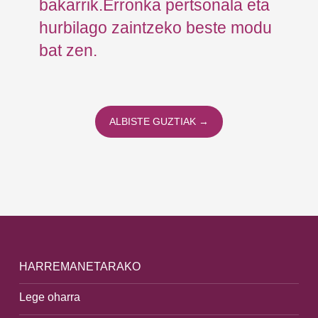
HARREMANETARAKO
Lege oharra
Pribatutasun politika
Cookieak
Salaketen kanala