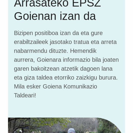
Arrasateko EPSZ
Goienan izan da
Bizipen positiboa izan da eta gure
erabiltzaileek jasotako tratua eta arreta
nabarmendu dituzte. Hemendik
aurrera, Goienara informazio bila joaten
garen bakoitzean atzetik dagoen lana
eta giza taldea etorriko zaizkigu burura.
Mila esker Goiena Komunikazio
Taldeari!