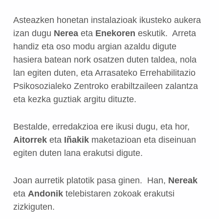
Asteazken honetan instalazioak ikusteko aukera
izan dugu
Nerea
eta
Enekoren
eskutik. Arreta
handiz eta oso modu argian azaldu digute
hasiera batean nork osatzen duten taldea, nola
lan egiten duten, eta Arrasateko Errehabilitazio
Psikosozialeko Zentroko erabiltzaileen zalantza
eta kezka guztiak argitu dituzte.
Bestalde, erredakzioa ere ikusi dugu, eta hor,
Aitorrek
eta
Iñakik
maketazioan eta diseinuan
egiten duten lana erakutsi digute.
Joan aurretik platotik pasa ginen.
Han,
Nereak
eta
Andonik
telebistaren zokoak erakutsi
zizkiguten.