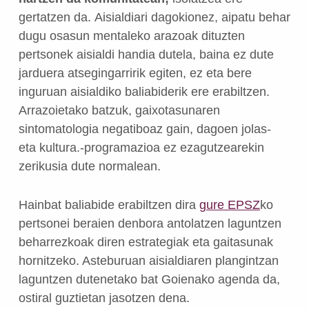
gertatzen da. Aisialdiari dagokionez, aipatu behar
dugu osasun mentaleko arazoak dituzten
pertsonek aisialdi handia dutela, baina ez dute
jarduera atsegingarririk egiten, ez eta bere
inguruan aisialdiko baliabiderik ere erabiltzen.
Arrazoietako batzuk, gaixotasunaren
sintomatologia negatiboaz gain, dagoen jolas-
eta kultura.-programazioa ez ezagutzearekin
zerikusia dute normalean.
Hainbat baliabide erabiltzen dira
gure EPSZ
ko
pertsonei beraien denbora antolatzen laguntzen
beharrezkoak diren estrategiak eta gaitasunak
hornitzeko. Asteburuan aisialdiaren plangintzan
laguntzen dutenetako bat Goienako agenda da,
ostiral guztietan jasotzen dena.