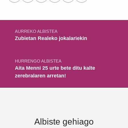
HURRENGO ALBISTEA
Aita Menni 25 urte bete ditu kalte
zerebralaren arretan!
Albiste gehiago