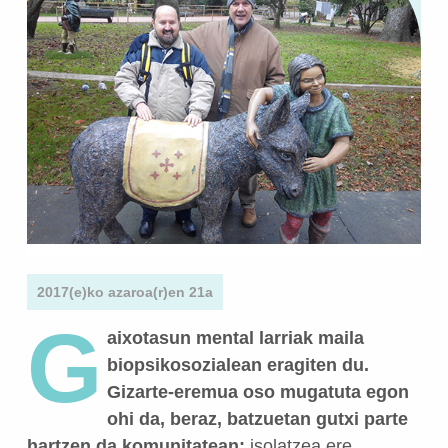
2017(e)ko azaroa(r)en 21a
G
aixotasun mental larriak maila
biopsikosozialean eragiten du.
Gizarte-eremua oso mugatuta egon
ohi da, beraz, batzuetan gutxi parte
hartzen da komunitatean;
isolatzea ere