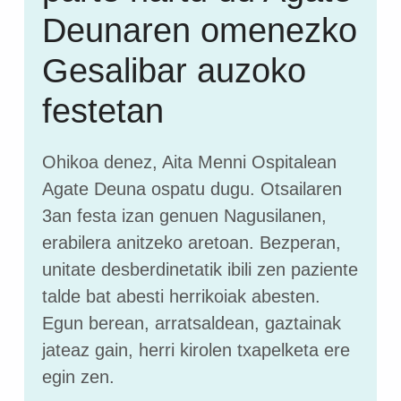
Deunaren omenezko
Gesalibar auzoko
festetan
Ohikoa denez, Aita Menni Ospitalean
Agate Deuna ospatu dugu. Otsailaren
3an festa izan genuen Nagusilanen,
erabilera anitzeko aretoan. Bezperan,
unitate desberdinetatik ibili zen paziente
talde bat abesti herrikoiak abesten.
Egun berean, arratsaldean, gaztainak
jateaz gain, herri kirolen txapelketa ere
egin zen.