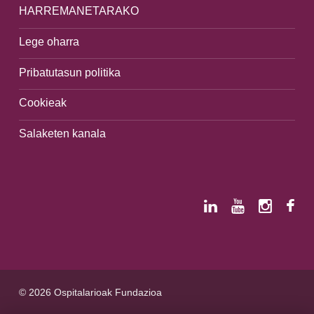
HARREMANETARAKO
Lege oharra
Pribatutasun politika
Cookieak
Salaketen kanala
© 2026 Ospitalarioak Fundazioa