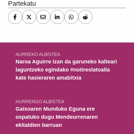
Partekatu
Bidalketetan zehar nabigatu
AURREKO ALBISTEA
Naroa Aguirre izan da garuneko kalteari
laguntzeko egindako #notireslatoalla
kate hasieraren amabitxia
HURRENGO ALBISTEA
Gaixoaren Munduko Eguna ere
ospatuko dugu Mendeurrenaren
ekitaldien barruan