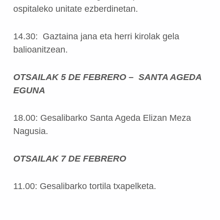
ospitaleko unitate ezberdinetan.
14.30: Gaztaina jana eta herri kirolak gela
balioanitzean.
OTSAILAK 5 DE FEBRERO – SANTA AGEDA
EGUNA
18.00: Gesalibarko Santa Ageda Elizan Meza
Nagusia.
OTSAILAK 7 DE FEBRERO
11.00: Gesalibarko tortila txapelketa.
Skip back to main navigation