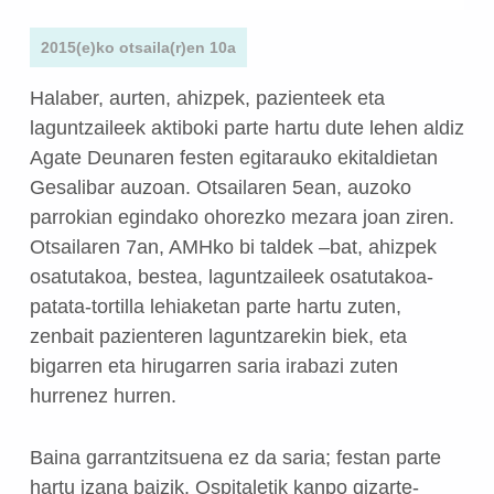
2015(e)ko otsaila(r)en 10a
Halaber, aurten, ahizpek, pazienteek eta
laguntzaileek aktiboki parte hartu dute lehen aldiz
Agate Deunaren festen egitarauko ekitaldietan
Gesalibar auzoan. Otsailaren 5ean, auzoko
parrokian egindako ohorezko mezara joan ziren.
Otsailaren 7an, AMHko bi taldek –bat, ahizpek
osatutakoa, bestea, laguntzaileek osatutakoa-
patata-tortilla lehiaketan parte hartu zuten,
zenbait pazienteren laguntzarekin biek, eta
bigarren eta hirugarren saria irabazi zuten
hurrenez hurren.
Baina garrantzitsuena ez da saria; festan parte
hartu izana baizik. Ospitaletik kanpo gizarte-