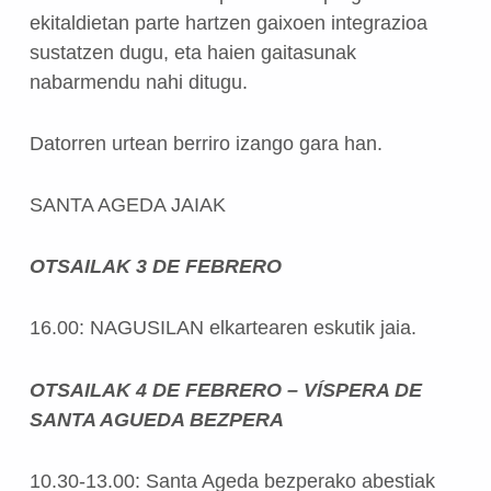
ekitaldietan parte hartzen gaixoen integrazioa
sustatzen dugu, eta haien gaitasunak
nabarmendu nahi ditugu.
Datorren urtean berriro izango gara han.
SANTA AGEDA JAIAK
OTSAILAK 3 DE FEBRERO
16.00: NAGUSILAN elkartearen eskutik jaia.
OTSAILAK 4 DE FEBRERO – VÍSPERA DE
SANTA AGUEDA BEZPERA
10.30-13.00: Santa Ageda bezperako abestiak