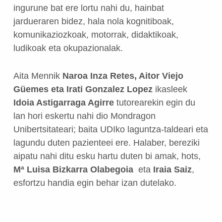
ingurune bat ere lortu nahi du, hainbat
jardueraren bidez, hala nola kognitiboak,
komunikaziozkoak, motorrak, didaktikoak,
ludikoak eta okupazionalak.
Aita Mennik
Naroa Inza Retes, Aitor Viejo
Güemes eta Irati Gonzalez Lopez
ikasleek
Idoia Astigarraga Agirre
tutorearekin egin du
lan hori eskertu nahi dio Mondragon
Unibertsitateari; baita UDIko laguntza-taldeari eta
lagundu duten pazienteei ere. Halaber, bereziki
aipatu nahi ditu esku hartu duten bi amak, hots,
Mª Luisa Bizkarra Olabegoia
eta
Iraia Saiz
,
esfortzu handia egin behar izan dutelako.
Skip back to main navigation