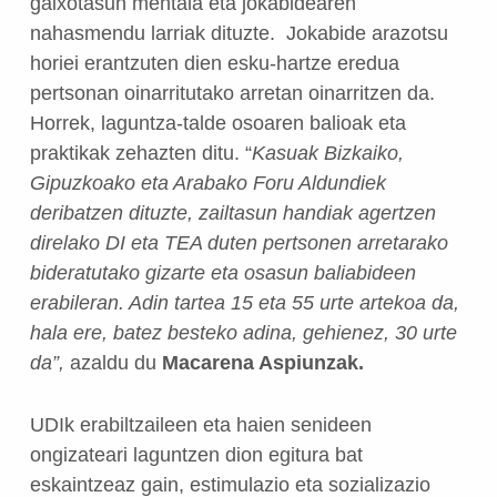
gaixotasun mentala eta jokabidearen
nahasmendu larriak dituzte. Jokabide arazotsu
horiei erantzuten dien esku-hartze eredua
pertsonan oinarritutako arretan oinarritzen da.
Horrek, laguntza-talde osoaren balioak eta
praktikak zehazten ditu. “
Kasuak Bizkaiko,
Gipuzkoako eta Arabako Foru Aldundiek
deribatzen dituzte, zailtasun handiak agertzen
direlako DI eta TEA duten pertsonen arretarako
bideratutako gizarte eta osasun baliabideen
erabileran. Adin tartea 15 eta 55 urte artekoa da,
hala ere, batez besteko adina, gehienez, 30 urte
da”,
azaldu du
Macarena Aspiunzak.
UDIk erabiltzaileen eta haien senideen
ongizateari laguntzen dion egitura bat
eskaintzeaz gain, estimulazio eta sozializazio