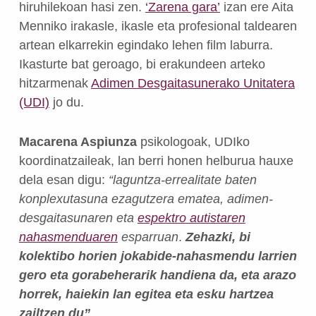
hiruhilekoan hasi zen.
‘Zarena gara’
izan ere Aita
Menniko irakasle, ikasle eta profesional taldearen
artean elkarrekin egindako lehen film laburra.
Ikasturte bat geroago, bi erakundeen arteko
hitzarmenak
Adimen Desgaitasunerako Unitatera
(UDI)
jo du.
Macarena Aspiunza
psikologoak, UDIko
koordinatzaileak, lan berri honen helburua hauxe
dela esan digu:
“laguntza-errealitate baten
konplexutasuna ezagutzera ematea, adimen-
desgaitasunaren eta
espektro autistaren
nahasmenduaren
esparruan
.
Zehazki, bi
kolektibo horien jokabide-nahasmendu larrien
gero eta gorabeherarik handiena da, eta arazo
horrek, haiekin lan egitea eta esku hartzea
zailtzen du”
.