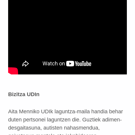
Bizitza UDIn
Aita Menniko UDIk laguntza-maila handia behar
duten pertsonei laguntzen die. Guztiek adimen-
desgaitasuna, autisten nahasmendua,