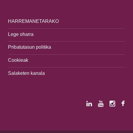
HARREMANETARAKO
Lege oharra
Pribatutasun politika
Cookieak
Salaketen kanala