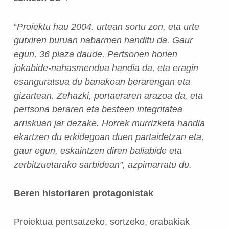
“
Proiektu hau 2004. urtean sortu zen, eta urte
gutxiren buruan nabarmen handitu da. Gaur
egun, 36 plaza daude. Pertsonen horien
jokabide-nahasmendua handia da, eta eragin
esanguratsua du banakoan berarengan eta
gizartean. Zehazki, portaeraren arazoa da, eta
pertsona beraren eta besteen integritatea
arriskuan jar dezake. Horrek murrizketa handia
ekartzen du erkidegoan duen partaidetzan eta,
gaur egun, eskaintzen diren baliabide eta
zerbitzuetarako sarbidean”, azpimarratu du.
Beren historiaren protagonistak
Proiektua pentsatzeko, sortzeko, erabakiak