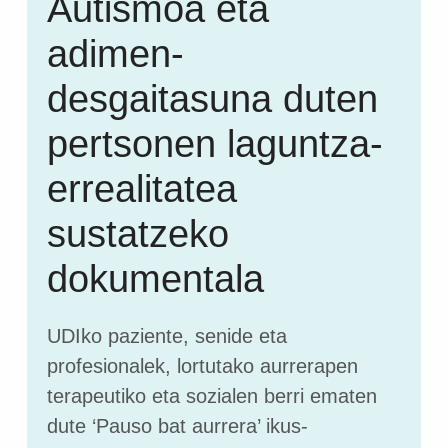
Autismoa eta
adimen-
desgaitasuna duten
pertsonen laguntza-
errealitatea
sustatzeko
dokumentala
UDIko paziente, senide eta
profesionalek, lortutako aurrerapen
terapeutiko eta sozialen berri ematen
dute ‘Pauso bat aurrera’ ikus-