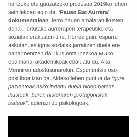
hartzeko eta gauzatzeko prozesua 2019ko lehen
seihilekoan egin da.
‘Pauso Bat Aurrera’
dokumentalean
-lerro hauen amaieran ikusten
dena-, lortutako aurrerapen terapeutiko eta
sozialak erakusten dira. Horrez gain, esparru
askotan, estigma sozialak jarraitzen duela ere
nabarmentzen da. Ikus-entzunezkoa MUko
epaimahai akademikoak ebaluatu du, Aita
Menniren adostasunarekin. Esperientzia oso
positiboa izan da. Aldeko lehen puntua da
“gure
pazienteak asko indartu duela bideo batean
ikusteak, beren historiaren protagonistak
izateak”
, adierazi du psikologoak.