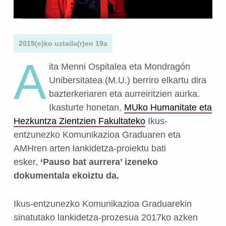
2019(e)ko uztaila(r)en 19a
A
ita Menni Ospitalea eta Mondragón
Unibersitatea (M.U.) berriro elkartu dira
bazterkeriaren eta aurreiritzien aurka.
Ikasturte honetan,
MUko Humanitate eta
Hezkuntza Zientzien Fakultateko
Ikus-
entzunezko Komunikazioa Graduaren eta
AMHren arten lankidetza-proiektu bati
esker,
‘Pauso bat aurrera’ izeneko
dokumentala ekoiztu da.
Ikus-entzunezko Komunikazioa Graduarekin
sinatutako lankidetza-prozesua 2017ko azken