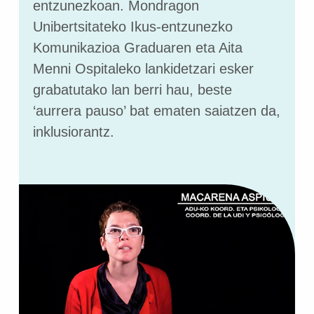
entzunezkoan. Mondragon
Unibertsitateko Ikus-entzunezko
Komunikazioa Graduaren eta Aita
Menni Ospitaleko lankidetzari esker
grabatutako lan berri hau, beste
‘aurrera pauso’ bat ematen saiatzen da,
inklusiorantz.