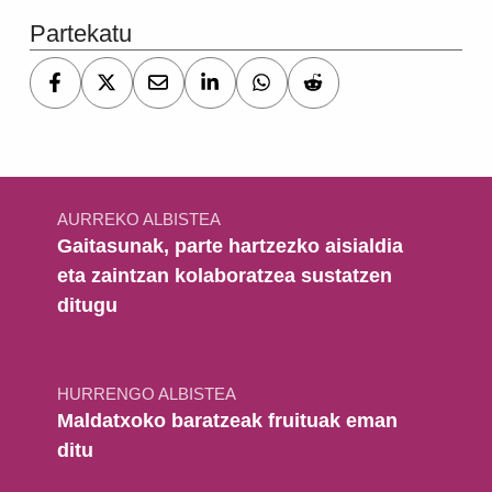
Partekatu
Bidalketetan zehar nabigatu
AURREKO ALBISTEA
Gaitasunak, parte hartzezko aisialdia
eta zaintzan kolaboratzea sustatzen
ditugu
HURRENGO ALBISTEA
Maldatxoko baratzeak fruituak eman
ditu