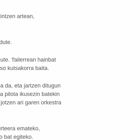
intzen artean,
dute.
ute. Tailerrean hainbat
so kutsakorra baita.
a da, eta jartzen ditugun
 pilota ikusezin batekin
 jotzen ari garen orkestra
 irteera emateko,
o bat egiteko.