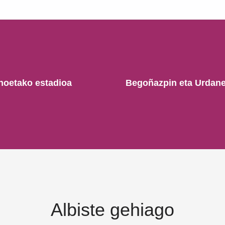
Anoetako estadioa
Begoñazpin eta Urdane
Albiste gehiago