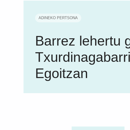
ADINEKO PERTSONA
Barrez lehertu 
Txurdinagabarr
Egoitzan