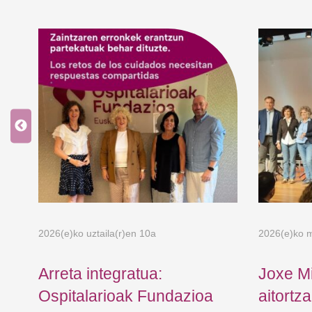
2026(e)ko uztaila(r)en 10a
2026(e)ko m
a
Arreta integratua:
Joxe M
n:
Ospitalarioak Fundazioa
aitortz