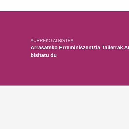
Bidalketetan zehar nabigatu
AURREKO ALBISTEA
Arrasateko Erreminiszentzia Tailerrak 
bisitatu du