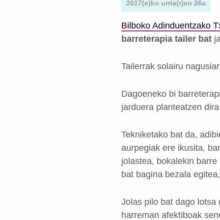
2017(e)ko urria(r)en 26a
Bilboko Adinduentzako T
barreterapia tailer bat
ja
Tailerrak solairu nagusian
Dagoeneko bi barreterapia
jarduera planteatzen dira
Tekniketako bat da, adibi
aurpegiak ere ikusita, ba
jolastea, bokalekin barre
bat bagina bezala egitea
Jolas pilo bat dago lotsa
harreman afektiboak send