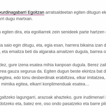
xurdinagabarri Egoitzan
arratsaldeetan egiten ditugun ek
rri dugu martxan.
 egiten dira, eta egoiliarrek zein senideek parte hartzen 
 saio egin ditugu, eta, egia esan, harrera bikaina izan d
, eta emaitza beti da algaraka amaitzen dugula, barrea o
dez, gure izena esatea mihia kanpoan dugula. Berez zail
rrea gauza segurua da. Egiten dugun beste ekintza bat da
 egitea, edo tonu desberdinak erabiltzea, elkar imitatzea,
, mimika egitea, elkarri konplimenduak esatea…
 galtzeko lagungarri, arazoak ahazteko, gure irudimenari
otzeko eta, batez ere, oso ondo pasatzeko eta barre pil