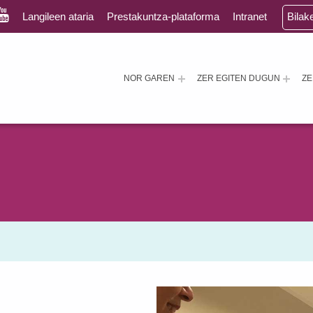
Langileen ataria
Prestakuntza-plataforma
Intranet
Bilak
NOR GAREN
ZER EGITEN DUGUN
Z