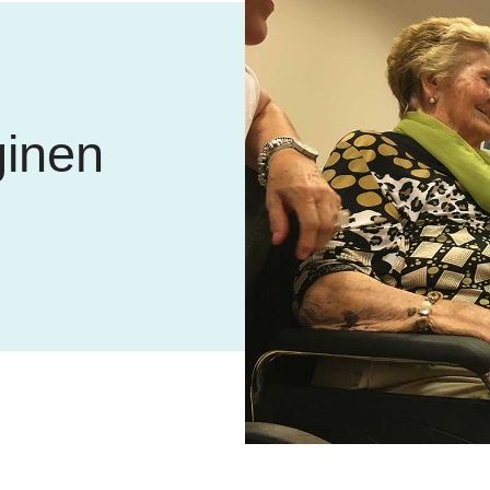
ginen
i