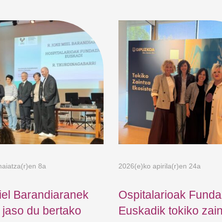
aiatza(r)en 8a
2026(e)ko apirila(r)en 24a
iel Barandiaranek
Ospitalarioak Funda
a jaso du bertako
Euskadik tokiko zai