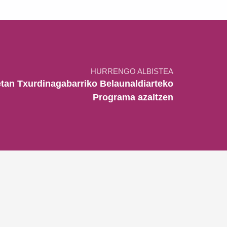
HURRENGO ALBISTEA
tan Txurdinagabarriko Belaunaldiarteko
Programa azaltzen