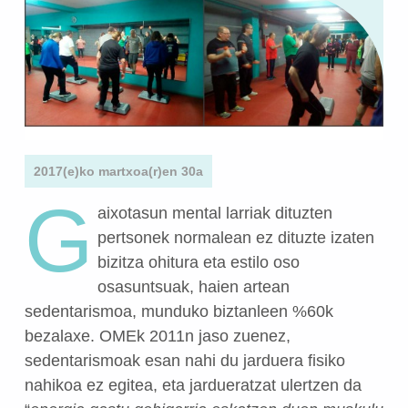
2017(e)ko martxoa(r)en 30a
G
aixotasun mental larriak dituzten
pertsonek normalean ez dituzte izaten
bizitza ohitura eta estilo oso
osasuntsuak, haien artean
sedentarismoa, munduko biztanleen %60k
bezalaxe. OMEk 2011n jaso zuenez,
sedentarismoak esan nahi du jarduera fisiko
nahikoa ez egitea, eta jardueratzat ulertzen da