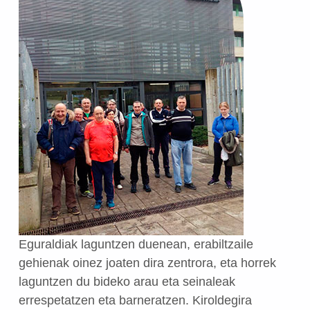
Eguraldiak laguntzen duenean, erabiltzaile
gehienak oinez joaten dira zentrora, eta horrek
laguntzen du bideko arau eta seinaleak
errespetatzen eta barneratzen. Kiroldegira