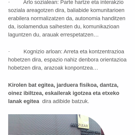
· Arlo sozialean: Parte hartze eta interakzio
soziala areagotzen dira, baliabide komunitarioen
erabilera normalizatzen da, autonomia handitzen
da, isolamendua saihesten du, komunikazioan
laguntzen du, arauak errespetatzen…
· Kognizio arloan: Arreta eta kontzentrazioa
hobetzen dira, espazio nahiz denbora orientazioa
hobetzen dira, arazoak konpontzea…
Kirolen bat egitea, jarduera fisikoa, dantza,
oinez ibiltzea, eskailerak igotzea eta etxeko
lanak egitea
dira adibide batzuk.