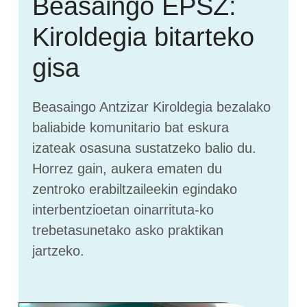
Beasaingo EPSZ:
Kiroldegia bitarteko
gisa
Beasaingo Antzizar Kiroldegia bezalako
baliabide komunitario bat eskura
izateak osasuna sustatzeko balio du.
Horrez gain, aukera ematen du
zentroko erabiltzaileekin egindako
interbentzioetan oinarrituta-ko
trebetasunetako asko praktikan
jartzeko.