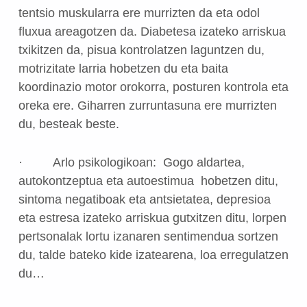
tentsio muskularra ere murrizten da eta odol
fluxua areagotzen da. Diabetesa izateko arriskua
txikitzen da, pisua kontrolatzen laguntzen du,
motrizitate larria hobetzen du eta baita
koordinazio motor orokorra, posturen kontrola eta
oreka ere. Giharren zurruntasuna ere murrizten
du, besteak beste.
· Arlo psikologikoan: Gogo aldartea,
autokontzeptua eta autoestimua hobetzen ditu,
sintoma negatiboak eta antsietatea, depresioa
eta estresa izateko arriskua gutxitzen ditu, lorpen
pertsonalak lortu izanaren sentimendua sortzen
du, talde bateko kide izatearena, loa erregulatzen
du…