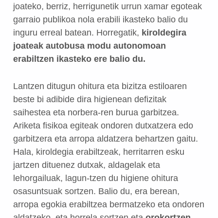
joateko, berriz, herrigunetik urrun xamar egoteak
garraio publikoa nola erabili ikasteko balio du
inguru erreal batean. Horregatik,
kiroldegira
joateak autobusa modu autonomoan
erabiltzen ikasteko ere balio du.
Lantzen ditugun ohitura eta bizitza estiloaren
beste bi adibide dira higienean defizitak
saihestea eta norbera-ren burua garbitzea.
Ariketa fisikoa egiteak ondoren dutxatzera edo
garbitzera eta arropa aldatzera behartzen gaitu.
Hala, kiroldegia erabiltzeak, herritarren esku
jartzen dituenez dutxak, aldagelak eta
lehorgailuak, lagun-tzen du higiene ohitura
osasuntsuak sortzen. Balio du, era berean,
arropa egokia erabiltzea bermatzeko eta ondoren
aldatzeko, eta horrela sortzen eta
orokortzen