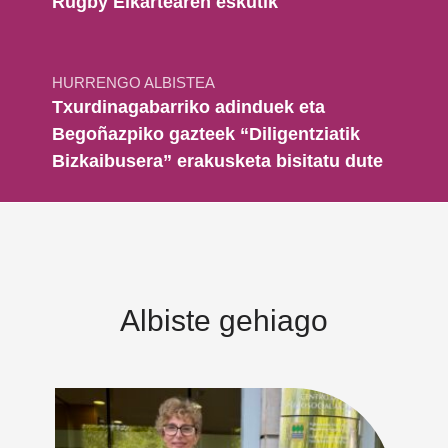
Rugby Elkartearen eskutik
HURRENGO ALBISTEA
Txurdinagabarriko adinduek eta
Begoñazpiko gazteek “Diligentziatik
Bizkaibusera” erakusketa bisitatu dute
Albiste gehiago