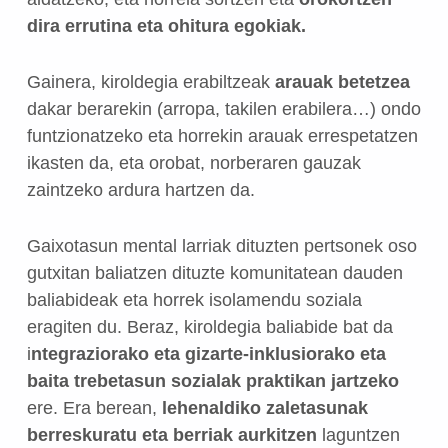
dira errutina eta ohitura egokiak.
Gainera, kiroldegia erabiltzeak
arauak betetzea
dakar berarekin (arropa, takilen erabilera…) ondo
funtzionatzeko eta horrekin arauak errespetatzen
ikasten da, eta orobat, norberaren gauzak
zaintzeko ardura hartzen da.
Gaixotasun mental larriak dituzten pertsonek oso
gutxitan baliatzen dituzte komunitatean dauden
baliabideak eta horrek isolamendu soziala
eragiten du. Beraz, kiroldegia baliabide bat da
i
ntegraziorako eta gizarte-inklusiorako eta
baita trebetasun sozialak praktikan jartzeko
ere. Era berean,
lehenaldiko zaletasunak
berreskuratu eta berriak aurkitzen
laguntzen