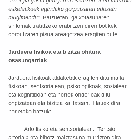
“
energia gastu gehigarria eskatzen duen muskulu
eskeletikoek egindako gorputzaren edozein
mugimendu
“. Batzuetan, gaixotasunaren
sintomak tratatzeko erabiltzen diren botikek
gorputzaren pisua areagotzea eragiten dute.
Jarduera fisikoa eta bizitza ohitura
osasungarriak
Jarduera fisikoak aldaketak eragiten ditu maila
fisikoan, sentsorialean, psikologikoak, sozialean
eta kognitiboan eta horrek ondorioak ditu
ongizatean eta bizitza kalitatean. Hauek dira
horietako batzuk:
· Arlo fisiko eta sentsorialean: Tentsio
arteriala eta bihotz maiztasuna murrizten dira,