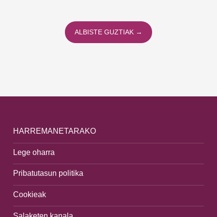
ALBISTE GUZTIAK →
HARREMANETARAKO
Lege oharra
Pribatutasun politika
Cookieak
Salaketen kanala