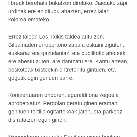
libreak berehala bukatzen direlako. Jaietako zapi
urdinak ere ez ditugu ahazten, errezitalari
kolorea emateko.
Errezitalean Los Txikis taldea aritu zen.
Bilbainaden errepertorio zabala eskaini ziguten,
euskaraz eta gaztelaniaz, eta publikoko ahotsek
ere abestu zuten, are dantzatu ere. Kantu artean,
boskoteak txisteekin entretenitu gintuen, eta
gogotik egin genuen barre.
Kontzertuaren ondoren, eguraldi ona zegoela
aprobetxatuz, Pergolan geratu ginen eraman
genituen tortilla ogitartekoak jaten, eta parkeaz
disfrutatzen egon ginen.