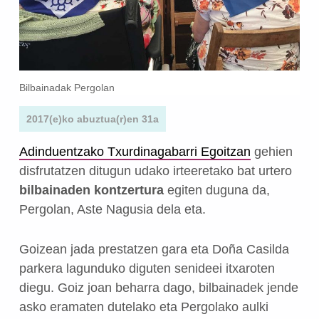
Bilbainadak Pergolan
2017(e)ko abuztua(r)en 31a
Adinduentzako Txurdinagabarri Egoitzan
gehien
disfrutatzen ditugun udako irteeretako bat urtero
bilbainaden kontzertura
egiten duguna da,
Pergolan, Aste Nagusia dela eta.
Goizean jada prestatzen gara eta Doña Casilda
parkera lagunduko diguten senideei itxaroten
diegu. Goiz joan beharra dago, bilbainadek jende
asko eramaten dutelako eta Pergolako aulki