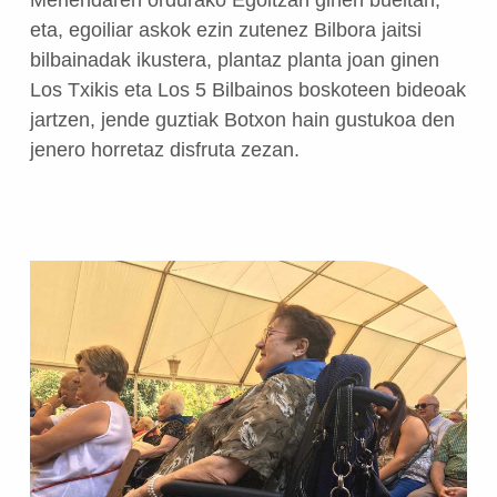
Meriendaren ordurako Egoitzan ginen bueltan,
eta, egoiliar askok ezin zutenez Bilbora jaitsi
bilbainadak ikustera, plantaz planta joan ginen
Los Txikis eta Los 5 Bilbainos boskoteen bideoak
jartzen, jende guztiak Botxon hain gustukoa den
jenero horretaz disfruta zezan.