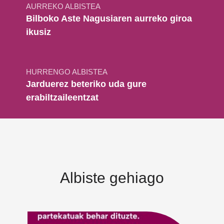
AURREKO ALBISTEA
Bilboko Aste Nagusiaren aurreko giroa
ikusiz
HURRENGO ALBISTEA
Jarduerez beteriko uda gure
erabiltzaileentzat
Albiste gehiago