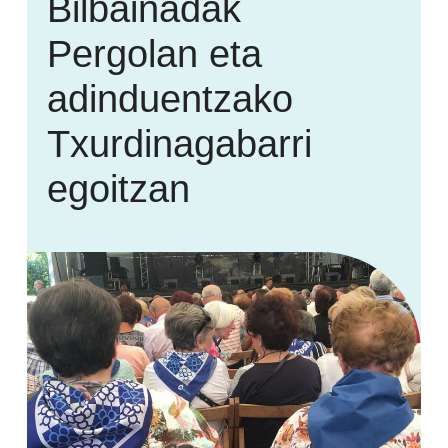
Bilbainadak
Pergolan eta
adinduentzako
Txurdinagabarri
egoitzan