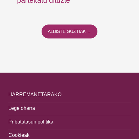
partekatu dituzte
ALBISTE GUZTIAK →
HARREMANETARAKO
Lege oharra
Pribatutasun politika
Cookieak