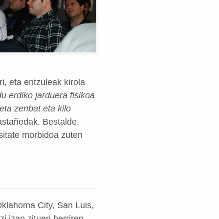
i, eta entzuleak kirola
u erdiko jarduera fisikoa
ta zenbat eta kilo
astañedak. Bestalde,
sitate morbidoa zuten
 Oklahoma City, San Luis,
i izan zituen herriren