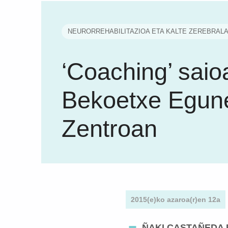
NEURORREHABILITAZIOA ETA KALTE ZEREBRAL
‘Coaching’ saio
Bekoetxe Egun
Zentroan
2015(e)ko azaroa(r)en 12a
ÑAKI CASTAÑEDA 