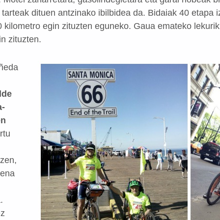
tarteak dituen antzinako ibilbidea da. Bidaiak 40 etapa i
00 kilometro egin zituzten eguneko. Gaua emateko lekurik
n zituzten.
añeda
lde
a-
en
rtu
 zen,
iena
.
ez