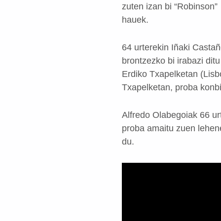
zuten izan bi “Robinson”
hauek.
64 urterekin Iñaki Castañ
brontzezko bi irabazi di
Erdiko Txapelketan (Lisb
Txapelketan, proba konb
Alfredo Olabegoiak 66 ur
proba amaitu zuen lehenen
du.