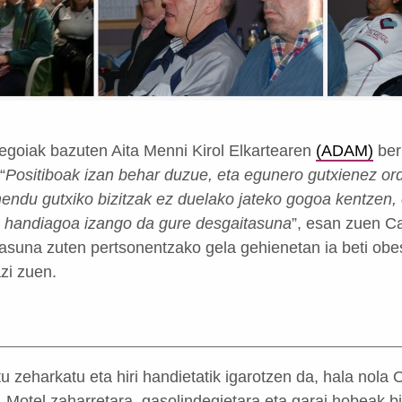
egoiak bazuten Aita Menni Kirol Elkartearen
(ADAM)
berr
“
Positiboak izan behar duzue, eta egunero gutxienez ord
ndu gutxiko bizitzak ez duelako jateko gogoa kentzen, e
a handiagoa izango da gure desgaitasuna
”, esan zuen C
asuna zuten pertsonentzako gela gehienetan ia beti obe
zi zuen.
tu zeharkatu eta hiri handietatik igarotzen da, hala nola
 Motel zaharretara, gasolindegietara eta garai hobeak biz