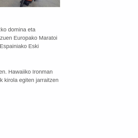
ezko domina eta
u zuen Europako Maratoi
 Espainiako Eski
zen. Hawaiiko Ironman
kirola egiten jarraitzen