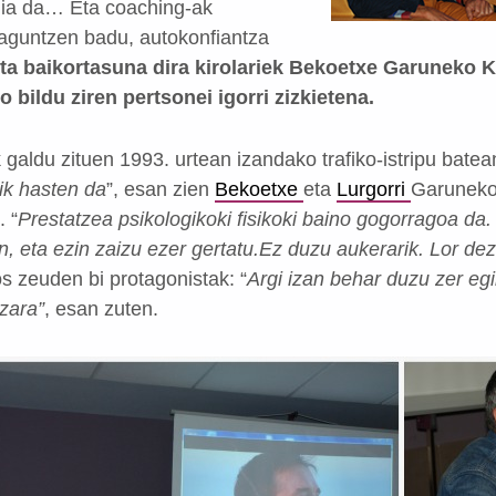
gia da… Eta coaching-ak
aguntzen badu, autokonfiantza
eta baikortasuna dira kirolariek Bekoetxe Garuneko 
 bildu ziren pertsonei igorri zizkietena.
galdu zituen 1993. urtean izandako trafiko-istripu batea
ik hasten da
”, esan zien
Bekoetxe
eta
Lurgorri
Garuneko
. “
Prestatzea psikologikoki fisikoki baino gogorragoa da
n, eta ezin zaizu ezer gertatu.
Ez duzu aukerarik. Lor de
 zeuden bi protagonistak: “
Argi izan behar duzu zer eg
 zara”
, esan zuten.