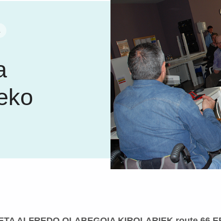
A
a
eko
ETA ALFREDO OLABEGOIA KIROLARIEK route 66 