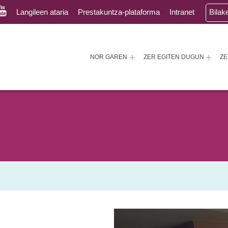
Langileen ataria
Prestakuntza-plataforma
Intranet
Bilak
NOR GAREN
ZER EGITEN DUGUN
Z