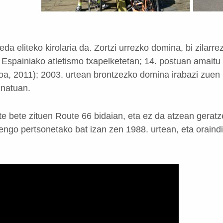
eda eliteko kirolaria da. Zortzi urrezko domina, bi zilarr
tu Espainiako atletismo txapelketetan; 14. postuan amait
oa, 2011); 2003. urtean brontzezko domina irabazi zuen
inatuan.
te bete zituen Route 66 bidaian, eta ez da atzean gerat
go pertsonetako bat izan zen 1988. urtean, eta oraindik 