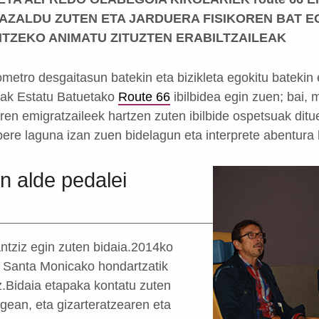
 AZALDU ZUTEN ETA JARDUERA FISIKOREN BAT E
TZEKO ANIMATU ZITUZTEN ERABILTZAILEAK
lometro desgaitasun batekin eta bizikleta egokitu batekin 
tak Estatu Batuetako
Route 66
ibilbidea egin zuen; bai,
ren emigratzaileek hartzen zuten ibilbide ospetsuak ditu
ere laguna izan zuen bidelagun eta interprete abentura
n alde pedalei
antziz egin zuten bidaia.2014ko
o Santa Monicako hondartzatik
z.Bidaia etapaka kontatu zuten
ean, eta gizarteratzearen eta