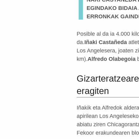
I
EGINDAKO BIDAIA
ERRONKAK GAINDI
Posible al da ia 4.000 ki
da.
Iñaki Castañeda
atle
Los Angelesera, joaten zi
km).
Alfredo Olabegoia
b
Gizarteratzeare
eragiten
Iñakik eta Alfredok alder
apirilean Los Angelesek
abiatu ziren Chicagorant
Fekoor erakundearen blog