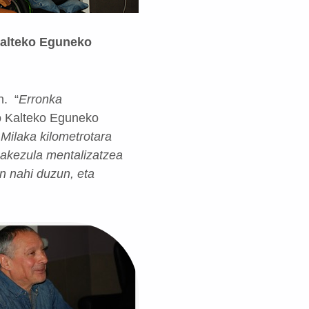
Kalteko Eguneko
n. “
Erronka
 Kalteko Eguneko
.
Milaka kilometrotara
zakezula mentalizatzea
in nahi duzun, eta