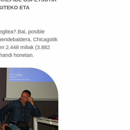
GITEKO ETA
egitea?.Bai, posible
 mendebaldera, Chicagotik
en 2.448 miliak (3.882
 handi honetan.