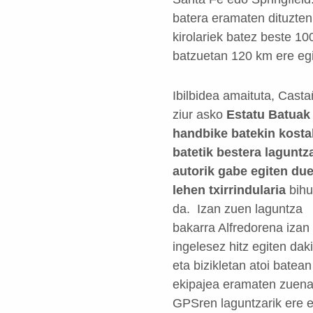
batera eramaten dituzten 
kirolariek batez beste 1
batzuetan 120 km ere egi
Ibilbidea amaituta, Cast
ziur asko
Estatu Batuak
handbike batekin kosta
batetik bestera laguntz
autorik gabe egiten du
lehen txirrindularia
bihu
da. Izan zuen laguntza
bakarra Alfredorena izan
ingelesez hitz egiten dak
eta bizikletan atoi batean
ekipajea eramaten zuena
GPSren laguntzarik ere 