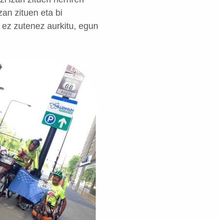
zan zituen eta bi
 ez zutenez aurkitu, egun