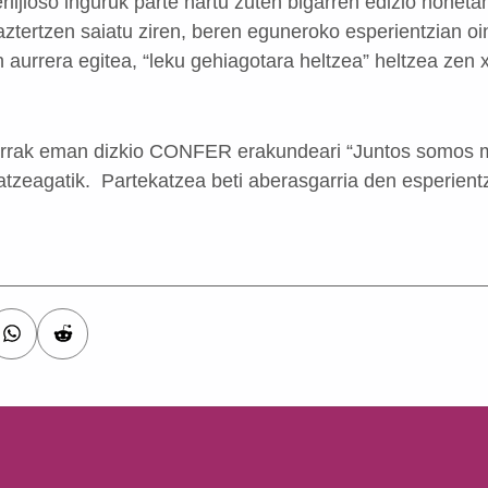
rlijioso inguruk parte hartu zuten bigarren edizio honeta
aztertzen saiatu ziren, beren eguneroko esperientzian oi
n aurrera egitea, “leku gehiagotara heltzea” heltzea zen 
kerrak eman dizkio CONFER erakundeari “Juntos somos 
latzeagatik. Partekatzea beti aberasgarria den esperient