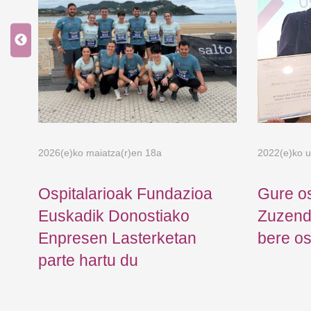
2026(e)ko maiatza(r)en 18a
2022(e)ko u
Ospitalarioak Fundazioa
Gure os
Euskadik Donostiako
Zuzenda
Enpresen Lasterketan
bere o
parte hartu du
a