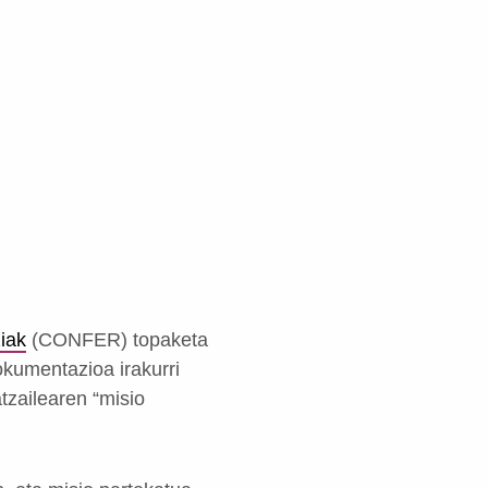
iak
(CONFER) topaketa
okumentazioa irakurri
tzailearen “misio