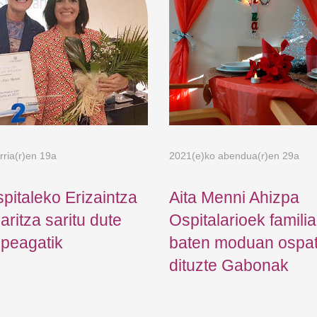
rria(r)en 19a
2021(e)ko abendua(r)en 29a
pitaleko Erizaintza
Aita Menni Ahizpa
ritza saritu dute
Ospitalarioek famili
speagatik
baten moduan ospa
dituzte Gabonak