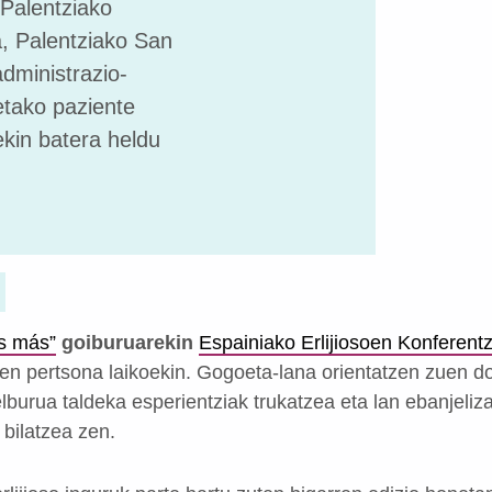
 Palentziako
ia, Palentziako San
administrazio-
etako paziente
kin batera heldu
s más”
goiburuarekin
Espainiako Erlijiosoen Konferentz
uen pertsona laikoekin. Gogoeta-lana orientatzen zuen d
burua taldeka esperientziak trukatzea eta lan ebanjeliza
 bilatzea zen.