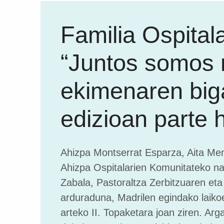
Familia Ospital
“Juntos somos
ekimenaren big
edizioan parte 
Ahizpa Montserrat Esparza, Aita Men
Ahizpa Ospitalarien Komunitateko na
Zabala, Pastoraltza Zerbitzuaren eta
arduraduna, Madrilen egindako laikoe
arteko II. Topaketara joan ziren. Arg