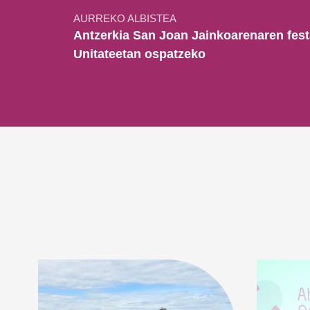
AURREKO ALBISTEA
Antzerkia San Joan Jainkoarenaren fest
Unitateetan ospatzeko