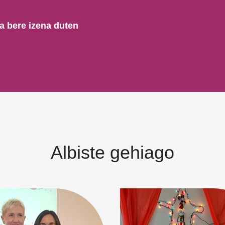
a bere izena duten
Albiste gehiago