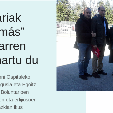
ariak
 más”
arren
hartu du
ni Ospitaleko
gusia eta Egoitz
 Boluntarioen
n eta erlijiosoen
azkian ikus