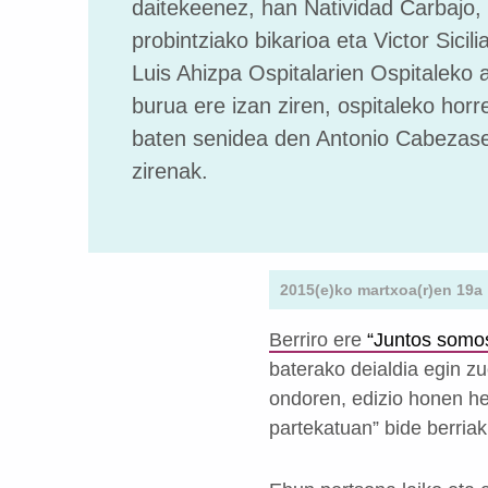
daitekeenez, han Natividad Carbajo,
probintziako bikarioa eta Victor Sicil
Luis Ahizpa Ospitalarien Ospitaleko 
burua ere izan ziren, ospitaleko horr
baten senidea den Antonio Cabezase
zirenak.
2015(e)ko martxoa(r)en 19a
Berriro ere
“Juntos somo
baterako deialdia egin z
ondoren, edizio honen hel
partekatuan” bide berriak