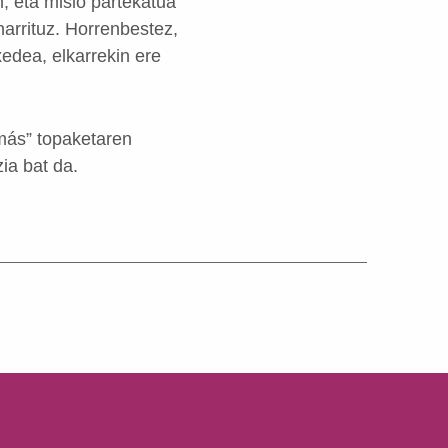
n, eta misio partekatua
narrituz. Horrenbestez,
xedea, elkarrekin ere
más” topaketaren
zia bat da.