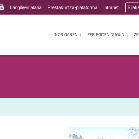
Langileen ataria
Prestakuntza-plataforma
Intranet
Bilak
NOR GAREN
ZER EGITEN DUGUN
Z