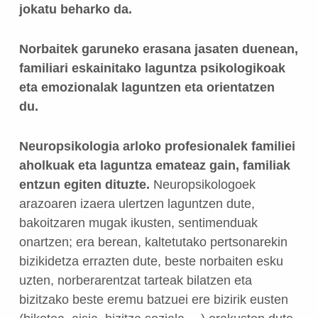
jokatu beharko da.
Norbaitek garuneko erasana jasaten duenean,
familiari eskainitako laguntza psikologikoak
eta emozionalak laguntzen eta orientatzen
du.
Neuropsikologia arloko profesionalek familiei
aholkuak eta laguntza emateaz gain, familiak
entzun egiten dituzte.
Neuropsikologoek
arazoaren izaera ulertzen laguntzen dute,
bakoitzaren mugak ikusten, sentimenduak
onartzen; era berean, kaltetutako pertsonarekin
bizikidetza errazten dute, beste norbaiten esku
uzten, norberarentzat tarteak bilatzen eta
bizitzako beste eremu batzuei ere bizirik eusten