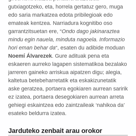
gutxiagotzeko, eta, horrela gertatuz gero, muga
edo saria markatzea edota pribilegioak edo
emateak kentzea. Narriadura kognitibo oso
garrantzitsuetan ere, “
Ondo dago jakinaraztea
mindu egin nauela, minduta nagoela. Informazio
hori eman behar da
“, esaten du adibide moduan
Noemí Álvarezek
. Gure adituak pena eta
eskaeren aurreko lagapen sistematikoa bezalako
jarreren gaineko arriskua aipatzen digu; alegia,
kaltetua betebeharretatik eta eskakizunetatik
aske geratzea, portaera egokiaren aurrean saririk
ez izatea, portaera desegokiaren aurrean arreta
gehiegi eskaintzea edo zaintzaileak ‘nahikoa da’
esateko beldurra izatea.
Jarduteko zenbait arau orokor