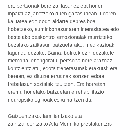
da, pertsonak bere zailtasunez eta horien
inpaktuaz jabetzeko duen gaitasunean. Loaren
kalitatea edo gogo-aldarte depresiboa
hobetzeko, suminkortasunaren intentsitatea edo
bestelako deskontrol emozionalak murrizteko
bezalako zailtasun batzuetarako, medikazioak
lagundu dezake. Baina, botikek ezin dezakete
memoria lehengoratu, pertsona bere arazoaz
kontzientziatu, edota trebetasunak erakutsi; era
berean, ez dituzte errutinak sortzen edota
trebetasun sozialak itzultzen. Era horretan,
eremu horietako batzuetan errehabilitazio
neuropsikologikoak esku hartzen du.
Gaixoentzako, familientzako eta
zaintzaileentzako Aita Menniko prestakuntza-