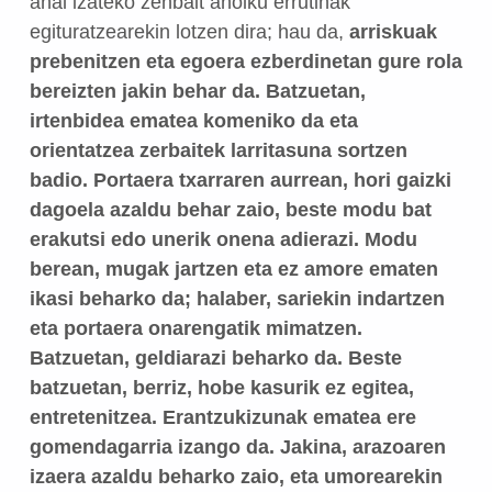
ahal izateko zenbait aholku errutinak
egituratzearekin lotzen dira; hau da,
arriskuak
prebenitzen eta egoera ezberdinetan gure rola
bereizten jakin behar da. Batzuetan,
irtenbidea ematea komeniko da eta
orientatzea zerbaitek larritasuna sortzen
badio. Portaera txarraren aurrean, hori gaizki
dagoela azaldu behar zaio, beste modu bat
erakutsi edo unerik onena adierazi. Modu
berean, mugak jartzen eta ez amore ematen
ikasi beharko da; halaber, sariekin indartzen
eta portaera onarengatik mimatzen.
Batzuetan, geldiarazi beharko da. Beste
batzuetan, berriz, hobe kasurik ez egitea,
entretenitzea. Erantzukizunak ematea ere
gomendagarria izango da. Jakina, arazoaren
izaera azaldu beharko zaio, eta umorearekin