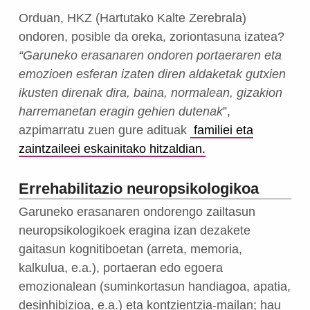
Orduan, HKZ (Hartutako Kalte Zerebrala)
ondoren, posible da oreka, zoriontasuna izatea?
“Garuneko erasanaren ondoren portaeraren eta
emozioen esferan izaten diren aldaketak gutxien
ikusten direnak dira, baina, normalean, gizakion
harremanetan eragin gehien dutenak
”,
azpimarratu zuen gure adituak
familiei eta
zaintzaileei eskainitako hitzaldian.
Errehabilitazio neuropsikologikoa
Garuneko erasanaren ondorengo zailtasun
neuropsikologikoek eragina izan dezakete
gaitasun kognitiboetan (arreta, memoria,
kalkulua, e.a.), portaeran edo egoera
emozionalean (suminkortasun handiagoa, apatia,
desinhibizioa, e.a.) eta kontzientzia-mailan; hau