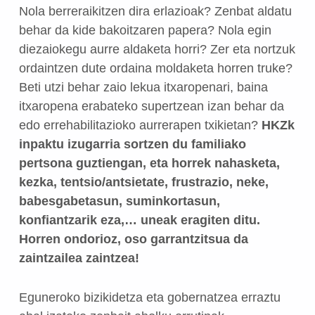
Nola berreraikitzen dira erlazioak? Zenbat aldatu
behar da kide bakoitzaren papera? Nola egin
diezaiokegu aurre aldaketa horri? Zer eta nortzuk
ordaintzen dute ordaina moldaketa horren truke?
Beti utzi behar zaio lekua itxaropenari, baina
itxaropena erabateko supertzean izan behar da
edo errehabilitazioko aurrerapen txikietan?
HKZk
inpaktu izugarria sortzen du familiako
pertsona guztiengan, eta horrek nahasketa,
kezka, tentsio/antsietate, frustrazio, neke,
babesgabetasun, suminkortasun,
konfiantzarik eza,… uneak eragiten ditu.
Horren ondorioz, oso garrantzitsua da
zaintzailea zaintzea!
Eguneroko bizikidetza eta gobernatzea erraztu