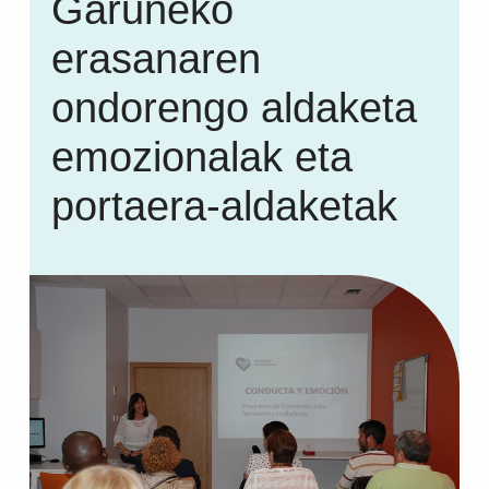
Garuneko
erasanaren
ondorengo aldaketa
emozionalak eta
portaera-aldaketak