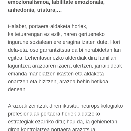
emozionalismoa, labilitate emozionala,
anhedonia, tristura,…
Halaber, portaera-aldaketa horiek,
kaltetuarengan ez ezik, haren gertueneko
ingurune sozialean ere eragina izaten dute. Hori
dela-eta, oso garrantzitsua da bi norabidetan lan
egitea. Lehentasunezko alderdiak dira familiari
laguntzea arazoaren izaera ulertzen, jarraibideak
emanda maneiatzen ikasten eta aldaketa
onartzen eta bizitzen, arazoa behin betikoa
denean.
Arazoak zeintzuk diren ikusita, neuropsikologiako
profesionalak portaera horiek aldatzeko
estrategiak ezarriko ditu; hau da, ia gehienetan
giroa kontrolatzea portaera arazotsua