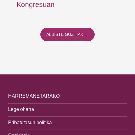
Kongresuan
ALBISTE GUZTIAK →
HARREMANETARAKO
Lege oharra
Pribatutasun politika