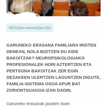
2017(e)ko ekaina(r)en 22a
GARUNEKO ERASANA FAMILIARA IRISTEN
DENEAN, NOLA BIZITZEN DU KIDE
BAKOITZAK? NEUROPSIKOLOGIAKO
PROFESIONALEK HORI AZTERTZEN ETA
PERTSONA BAKOITZAK ZER EGIN
DEZAKEEN ULERTZEN LAGUNTZEN DIGUTE,
FAMILIA-SISTEMA OSOA APUR BAT
ZORIONTSUAGOA IZAN DADIN.
Garuneko erasanak jasaten duen