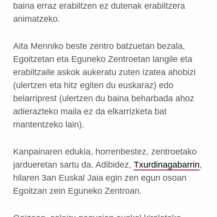
baina erraz erabiltzen ez dutenak erabiltzera
animatzeko.
Aita Menniko beste zentro batzuetan bezala,
Egoitzetan eta Eguneko Zentroetan langile eta
erabiltzaile askok aukeratu zuten izatea ahobizi
(ulertzen eta hitz egiten du euskaraz) edo
belarriprest (ulertzen du baina beharbada ahoz
adierazteko maila ez da elkarrizketa bat
mantentzeko lain).
Kanpainaren edukia, horrenbestez, zentroetako
jardueretan sartu da. Adibidez,
Txurdinagabarrin
,
hilaren 3an Euskal Jaia egin zen egun osoan
Egoitzan zein Eguneko Zentroan.