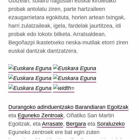
Goizean, solairu nagusian euskal kiroletako
probak antolatu ziren, parte hartzaileen
ezaugarrietara egokituta, horien artean txingak,
harri zulatzaileak, igela, fardelak jaurtitzea, idi
probak edo lokotx bilketa. Arratsaldean,
Begoñazpi ikastetxeko neska-mutilak etorri ziren
euskal dantzak dantzatzera.
Durangoko adinduentzako Barandiaran Egoitzak
eta
Eguneko Zentroak
, Oñatiko San Martin
Egoitzak, eta
Arrasate
,
Bergara
eta
Soraluzeko
Eguneko zentroek ere bat egin zuten