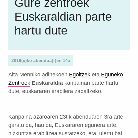
Gure zentroek
Euskaraldian parte
hartu dute
2018(e)ko abendua(r)en 14a
Aita Menniko adinekoen
Egoitzek
eta
Eguneko
Zentroek
Euskaraldia
kanpainan parte hartu
dute, euskararen erabilera zabaltzeko.
Kanpaina azaroaren 23tik abenduaren 3ra arte
garatu da, hau da, Euskararen egunera arte,
hizkuntza erabiltzea sustatzeko, eta, ulertu bai