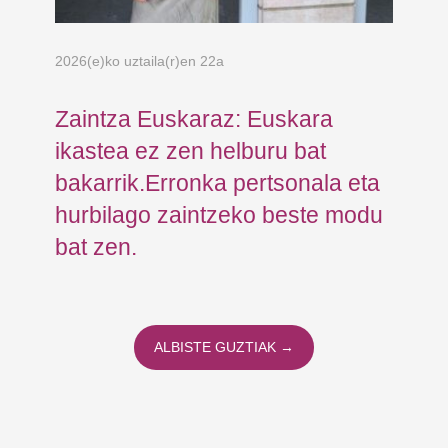
2026(e)ko uztaila(r)en 22a
202
Zaintza Euskaraz: Euskara
Ar
ikastea ez zen helburu bat
Fu
bakarrik.Erronka pertsonala eta
Gi
hurbilago zaintzeko beste modu
et
bat zen.
pa
ALBISTE GUZTIAK →