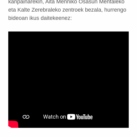
kanpainarekin, Aita Menniko Osasun Mentaleko
eta Kalte Zerebraleko zentroek bezala, hurrengo
bideoan ikus daitekeenez: