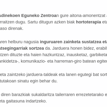
 Adinekoen Eguneko Zentroa
n gure aitona-amonentzat 
rraitzen dugu. Sartu ditugun azken biak
hortoterapia
et
jaso direnak.
aren helburu nagusia
inguruaren zainketa sustatzea et
atsegingarriak sortzea
da. Jarduera honen bidez, erabil
tzen dituzte eta haien hazkuntzaz, inausketaz, garbiketa
lankidetza-, komunikazio- eta harreman-giro batean egite
eta zaintzeko jarduera-taldeak eta lanen egutegi bat sortu
tutakoan sinatu egin behar du.
diren barazkiak sukaldaritza tailerraren errezetetarako er
eta gaitasuna indartzeko.