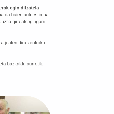
rak egin ditzatela
moa da haien autoestimua
uztia giro atsegingarri
a joaten dira zentroko
eta bazkaldu aurretik.