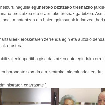
 helburu nagusia
eguneroko bizitzako tresnazko jardue
janaria prestatzea eta erabilitako tresnak garbitzea. As
tiboak mantentzea eta haien gaitasunak indartzea; hori g
-hartzaileek erosketaren zerrenda egin eta auzoko dendar
iak erostera.
biltzaileek aperitibo gisa dastatzen dute egindako errez
tzea borondatezkoa da eta zentroko taldeak adosten du.
dministrator, cdarrasate”]