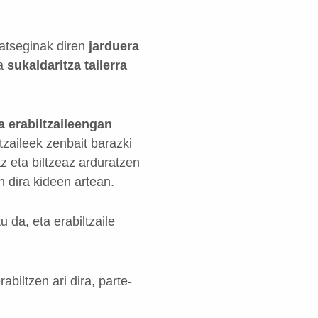
atseginak diren
jarduera
a
sukaldaritza tailerra
a erabiltzaileengan
tzaileek zenbait barazki
z eta biltzeaz arduratzen
n dira kideen artean.
 da, eta erabiltzaile
abiltzen ari dira, parte-