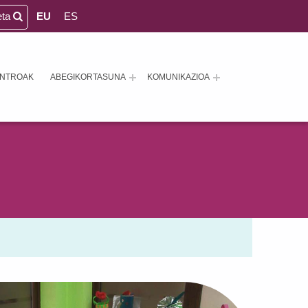
eta
EU
ES
ENTROAK
ABEGIKORTASUNA
KOMUNIKAZIOA