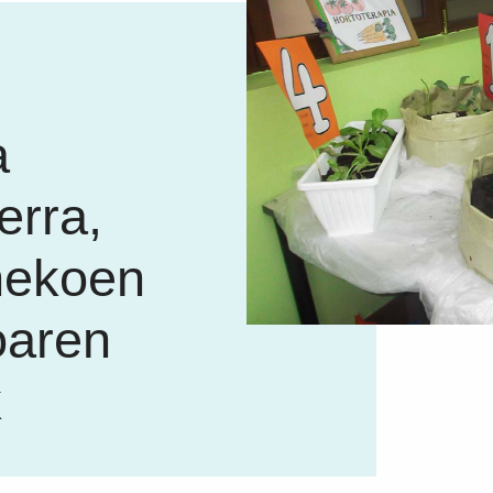
a
erra,
nekoen
oaren
k