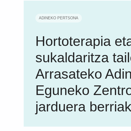
ADINEKO PERTSONA
Hortoterapia et
sukaldaritza tail
Arrasateko Adi
Eguneko Zentr
jarduera berria