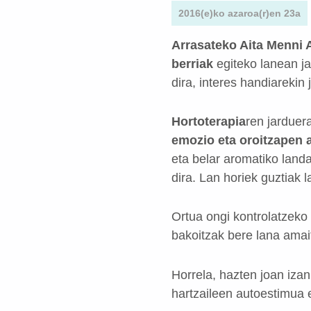
2016(e)ko azaroa(r)en 23a
Arrasateko Aita Menni
berriak
egiteko lanean ja
dira, interes handiarekin 
Hortoterapia
ren jarduer
emozio eta oroitzapen 
eta belar aromatiko landa
dira. Lan horiek guztiak 
Ortua ongi kontrolatzeko 
bakoitzak bere lana amai
Horrela, hazten joan izan 
hartzaileen autoestimua 