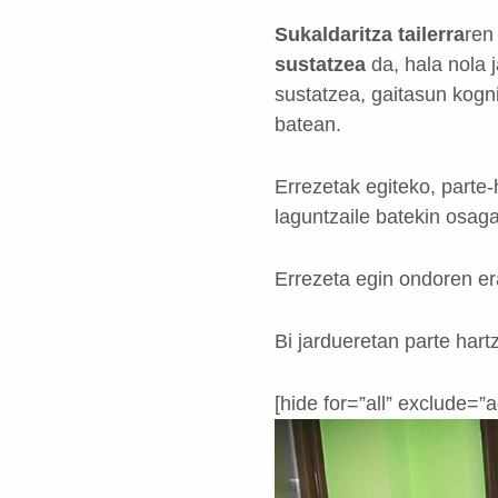
Sukaldaritza tailerra
ren
sustatzea
da, hala nola 
sustatzea, gaitasun kogni
batean.
Errezetak egiteko, parte
laguntzaile batekin osaga
Errezeta egin ondoren era
Bi jardueretan parte har
[hide for=”all” exclude=”a