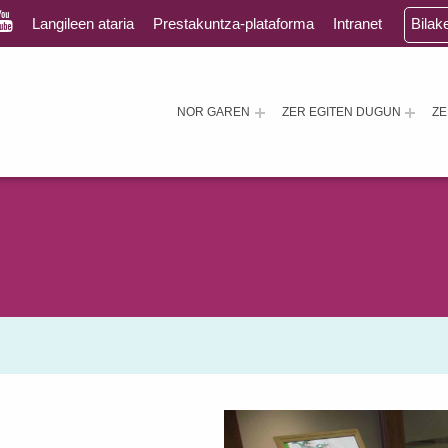
Langileen ataria
Prestakuntza-plataforma
Intranet
Bilak
NOR GAREN
ZER EGITEN DUGUN
Z