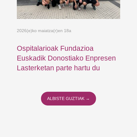
2026(e)ko maiatza(r)en 18a
202
Ospitalarioak Fundazioa
Gu
Euskadik Donostiako Enpresen
Zu
Lasterketan parte hartu du
os
ALBISTE GUZTIAK →