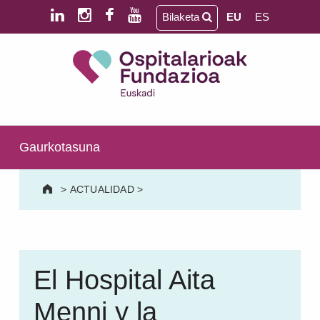
Skip to main content
Skip to footer
Bilaketa
EU
ES
Ospitalarioak Fundazioa Euskadi (lehen Aita Menni)
SALUD MENTAL | PERSONAS MAYORES | DAÑO CEREBRAL | DISCAPACIDAD INTELECTUAL
Gaurkotasuna
>
ACTUALIDAD
>
El Hospital Aita
Menni y la