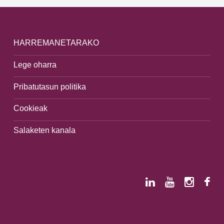
HARREMANETARAKO
Lege oharra
Pribatutasun politika
Cookieak
Salaketen kanala