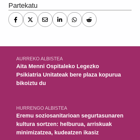
Partekatu
Bidalketetan zehar nabigatu
AURREKO ALBISTEA
Aita Menni Ospitaleko Legezko
Psikiatria Unitateak bere plaza kopurua
bikoiztu du
HURRENGO ALBISTEA
Eremu soziosanitarioan segurtasunaren
kultura sortzen: helburua, arriskuak
minimizatzea, kudeatzen ikasiz