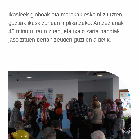
Ikasleek globoak eta marakak eskaini zituzten
guztiak ikuskizunean inplikatzeko. Antzezlanak
45 minutu iraun zuen, eta txalo zarta handiak
jaso zituen bertan zeuden guztien aldetik.