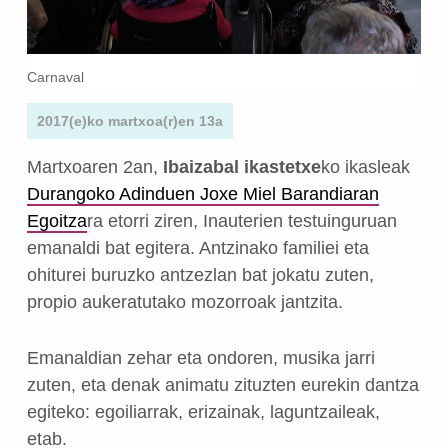
Carnaval
2017(e)ko martxoa(r)en 13a
Martxoaren 2an,
Ibaizabal ikastetxe
ko ikasleak
Durangoko Adinduen Joxe Miel Barandiaran
Egoitza
ra etorri ziren, Inauterien testuinguruan
emanaldi bat egitera. Antzinako familiei eta
ohiturei buruzko antzezlan bat jokatu zuten,
propio aukeratutako mozorroak jantzita.
Emanaldian zehar eta ondoren, musika jarri
zuten, eta denak animatu zituzten eurekin dantza
egiteko: egoiliarrak, erizainak, laguntzaileak,
etab.