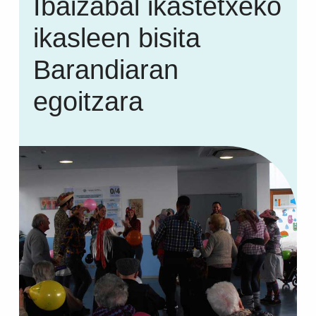
Ibaizabal ikastetxeko
ikasleen bisita
Barandiaran
egoitzara