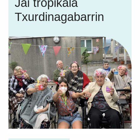
Jai tropikala
Txurdinagabarrin