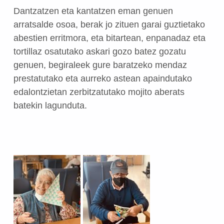
Dantzatzen eta kantatzen eman genuen
arratsalde osoa, berak jo zituen garai guztietako
abestien erritmora, eta bitartean, enpanadaz eta
tortillaz osatutako askari gozo batez gozatu
genuen, begiraleek gure baratzeko mendaz
prestatutako eta aurreko astean apaindutako
edalontzietan zerbitzatutako mojito aberats
batekin lagunduta.