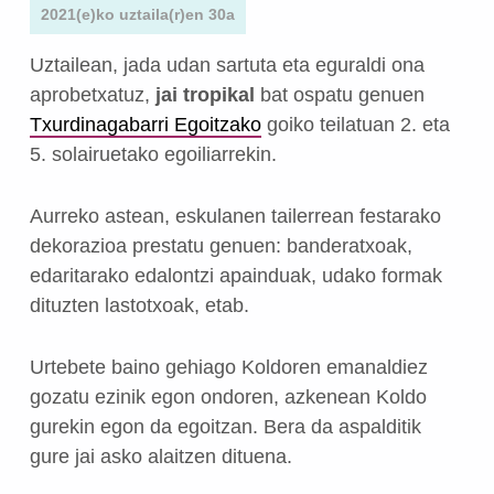
2021(e)ko uztaila(r)en 30a
Uztailean, jada udan sartuta eta eguraldi ona
aprobetxatuz,
jai tropikal
bat ospatu genuen
Txurdinagabarri Egoitzako
goiko teilatuan 2. eta
5. solairuetako egoiliarrekin.
Aurreko astean, eskulanen tailerrean festarako
dekorazioa prestatu genuen: banderatxoak,
edaritarako edalontzi apainduak, udako formak
dituzten lastotxoak, etab.
Urtebete baino gehiago Koldoren emanaldiez
gozatu ezinik egon ondoren, azkenean Koldo
gurekin egon da egoitzan. Bera da aspalditik
gure jai asko alaitzen dituena.