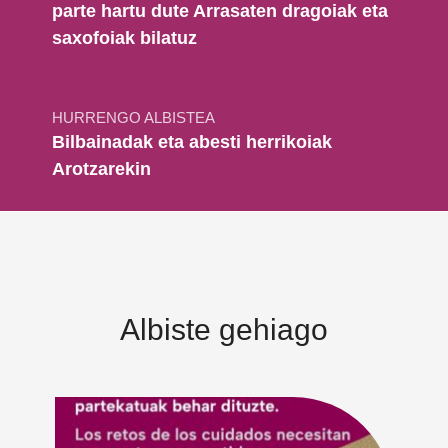
parte hartu dute Arrasaten dragoiak eta
saxofoiak bilatuz
HURRENGO ALBISTEA
Bilbainadak eta abesti herrikoiak
Arotzarekin
Albiste gehiago