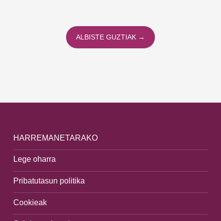
ALBISTE GUZTIAK →
HARREMANETARAKO
Lege oharra
Pribatutasun politika
Cookieak