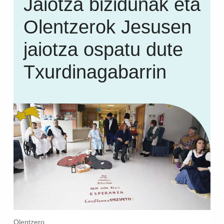
Jaiotza bizidunak eta
Olentzerok Jesusen
jaiotza ospatu dute
Txurdinagabarrin
Olentzero