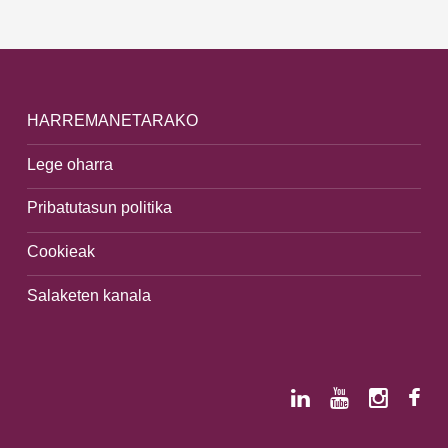
HARREMANETARAKO
Lege oharra
Pribatutasun politika
Cookieak
Salaketen kanala