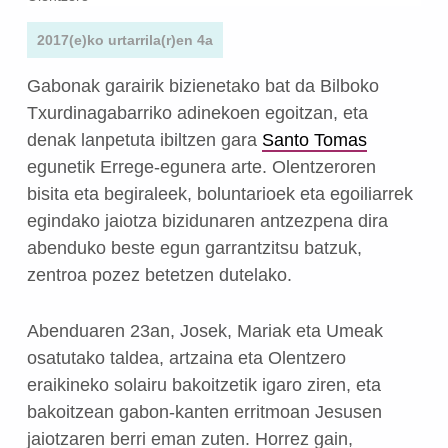
2017(e)ko urtarrila(r)en 4a
Gabonak garairik bizienetako bat da Bilboko
Txurdinagabarriko adinekoen egoitzan, eta
denak lanpetuta ibiltzen gara
Santo Tomas
egunetik Errege-egunera arte. Olentzeroren
bisita eta begiraleek, boluntarioek eta egoiliarrek
egindako jaiotza bizidunaren antzezpena dira
abenduko beste egun garrantzitsu batzuk,
zentroa pozez betetzen dutelako.
Abenduaren 23an, Josek, Mariak eta Umeak
osatutako taldea, artzaina eta Olentzero
eraikineko solairu bakoitzetik igaro ziren, eta
bakoitzean gabon-kanten erritmoan Jesusen
jaiotzaren berri eman zuten. Horrez gain,