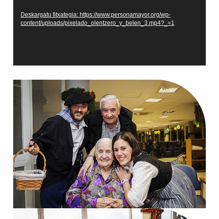
Deskargatu fitxategia: https://www.personamayor.org/wp-
content/uploads/pixelado_olentzero_y_belen_3.mp4?_=1