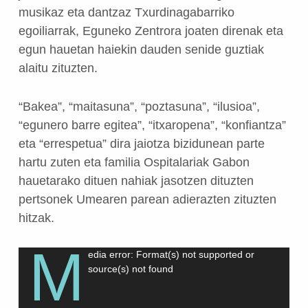
musikaz eta dantzaz Txurdinagabarriko
egoiliarrak, Eguneko Zentrora joaten direnak eta
egun hauetan haiekin dauden senide guztiak
alaitu zituzten.
“Bakea”, “maitasuna”, “poztasuna”, “ilusioa”,
“egunero barre egitea”, “itxaropena”, “konfiantza”
eta “errespetua” dira jaiotza bizidunean parte
hartu zuten eta familia Ospitalariak Gabon
hauetarako dituen nahiak jasotzen dituzten
pertsonek Umearen parean adierazten zituzten
hitzak.
M
Bideo
edia error: Format(s) not supported or
source(s) not found
erreproduzigailua