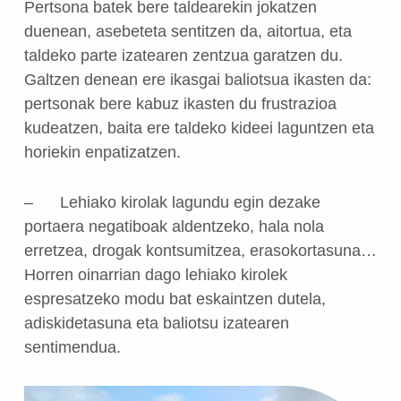
Pertsona batek bere taldearekin jokatzen
duenean, asebeteta sentitzen da, aitortua, eta
taldeko parte izatearen zentzua garatzen du.
Galtzen denean ere ikasgai baliotsua ikasten da:
pertsonak bere kabuz ikasten du frustrazioa
kudeatzen, baita ere taldeko kideei laguntzen eta
horiekin enpatizatzen.
–
Lehiako kirolak lagundu egin dezake
portaera negatiboak aldentzeko, hala nola
erretzea, drogak kontsumitzea, erasokortasuna…
Horren oinarrian dago lehiako kirolek
espresatzeko modu bat eskaintzen dutela,
adiskidetasuna eta baliotsu izatearen
sentimendua.