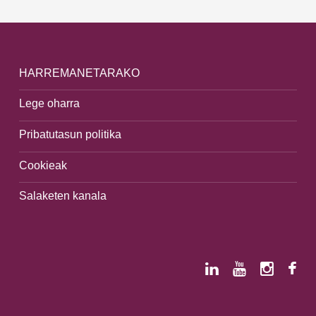
HARREMANETARAKO
Lege oharra
Pribatutasun politika
Cookieak
Salaketen kanala