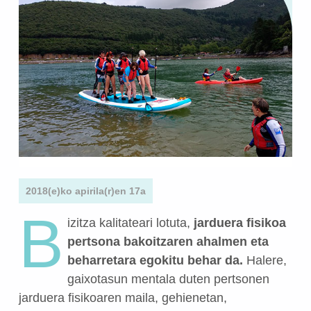
2018(e)ko apirila(r)en 17a
B
izitza kalitateari lotuta,
jarduera fisikoa
pertsona bakoitzaren ahalmen eta
beharretara egokitu behar da.
Halere,
gaixotasun mentala duten pertsonen
jarduera fisikoaren maila, gehienetan,