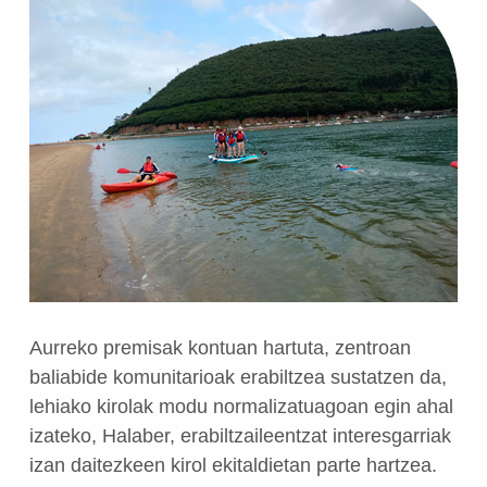
Aurreko premisak kontuan hartuta, zentroan
baliabide komunitarioak erabiltzea sustatzen da,
lehiako kirolak modu normalizatuagoan egin ahal
izateko,
Halaber, erabiltzaileentzat interesgarriak
izan daitezkeen kirol ekitaldietan parte hartzea.