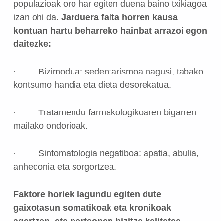
populazioak oro har egiten duena baino txikiagoa
izan ohi da.
Jarduera falta horren kausa
kontuan hartu beharreko hainbat arrazoi egon
daitezke:
· Bizimodua:
sedentarismoa nagusi, tabako
kontsumo handia eta dieta desorekatua.
· Tratamendu farmakologikoaren bigarren
mailako ondorioak.
· Sintomatologia negatiboa:
apatia, abulia,
anhedonia eta sorgortzea.
Faktore horiek lagundu egiten dute
gaixotasun somatikoak eta kronikoak