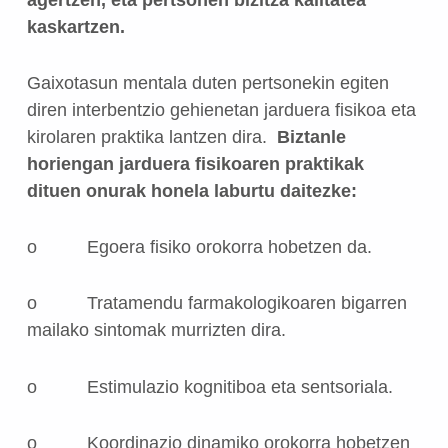
agertzen, eta pertsonen bizitza kalitatea
kaskartzen.
Gaixotasun mentala duten pertsonekin egiten
diren interbentzio gehienetan jarduera fisikoa eta
kirolaren praktika lantzen dira.
Biztanle
horiengan jarduera fisikoaren praktikak
dituen onurak honela laburtu daitezke:
o
Egoera fisiko orokorra hobetzen da.
o
Tratamendu farmakologikoaren bigarren
mailako sintomak murrizten dira.
o
Estimulazio kognitiboa eta sentsoriala.
o
Koordinazio dinamiko orokorra hobetzen