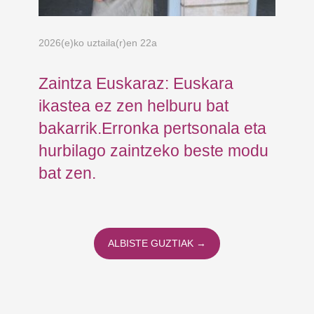
2026(e)ko uztaila(r)en 22a
202
Zaintza Euskaraz: Euskara
Ko
ikastea ez zen helburu bat
Ja
bakarrik.Erronka pertsonala eta
Fu
hurbilago zaintzeko beste modu
er
bat zen.
ALBISTE GUZTIAK →