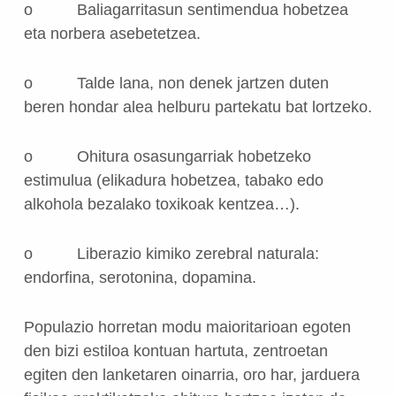
o
Baliagarritasun sentimendua hobetzea
eta norbera asebetetzea.
o
Talde lana, non denek jartzen duten
beren hondar alea helburu partekatu bat lortzeko.
o
Ohitura osasungarriak hobetzeko
estimulua (elikadura hobetzea, tabako edo
alkohola bezalako toxikoak kentzea…).
o
Liberazio kimiko zerebral naturala:
endorfina, serotonina, dopamina.
Populazio horretan modu maioritarioan egoten
den bizi estiloa kontuan hartuta, zentroetan
egiten den lanketaren oinarria, oro har, jarduera