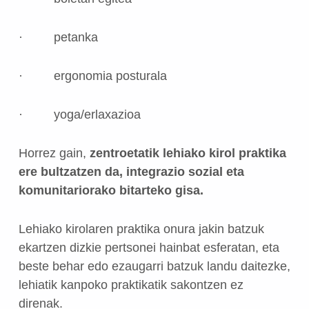
· petanka
· ergonomia posturala
· yoga/erlaxazioa
Horrez gain,
zentroetatik lehiako kirol praktika
ere bultzatzen da, integrazio sozial eta
komunitariorako bitarteko gisa.
Lehiako kirolaren praktika onura jakin batzuk
ekartzen dizkie pertsonei hainbat esferatan, eta
beste behar edo ezaugarri batzuk landu daitezke,
lehiatik kanpoko praktikatik sakontzen ez
direnak.