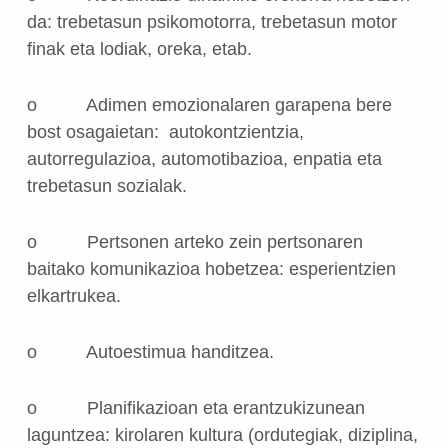
da:
trebetasun psikomotorra, trebetasun motor
finak eta lodiak, oreka, etab.
o
Adimen emozionalaren garapena bere
bost osagaietan:
autokontzientzia,
autorregulazioa, automotibazioa, enpatia eta
trebetasun sozialak.
o
Pertsonen arteko zein pertsonaren
baitako komunikazioa hobetzea:
esperientzien
elkartrukea.
o
Autoestimua handitzea.
o
Planifikazioan eta erantzukizunean
laguntzea:
kirolaren kultura (ordutegiak, diziplina,