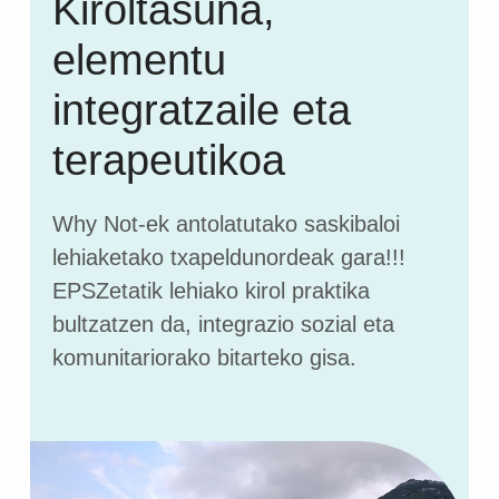
Kiroltasuna,
elementu
integratzaile eta
terapeutikoa
Why Not-ek antolatutako saskibaloi
lehiaketako txapeldunordeak gara!!!
EPSZetatik lehiako kirol praktika
bultzatzen da, integrazio sozial eta
komunitariorako bitarteko gisa.