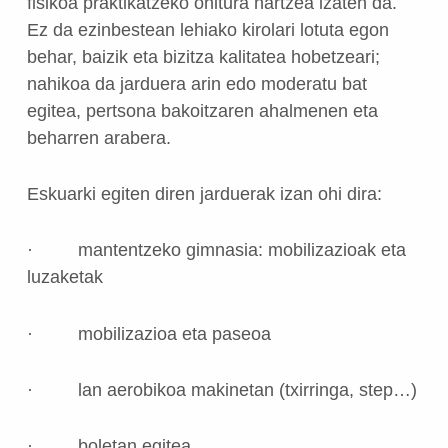
fisikoa praktikatzeko ohitura hartzea izaten da.
Ez da ezinbestean lehiako kirolari lotuta egon
behar, baizik eta bizitza kalitatea hobetzeari;
nahikoa da jarduera arin edo moderatu bat
egitea, pertsona bakoitzaren ahalmenen eta
beharren arabera.
Eskuarki egiten diren jarduerak izan ohi dira:
· mantentzeko gimnasia:
mobilizazioak eta
luzaketak
· mobilizazioa eta paseoa
· lan aerobikoa makinetan (txirringa, step…)
· boletan egitea