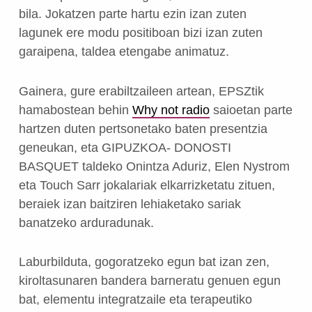
bila.
Jokatzen parte hartu ezin izan zuten
lagunek ere modu positiboan bizi izan zuten
garaipena, taldea etengabe animatuz.
Gainera, gure erabiltzaileen artean, EPSZtik
hamabostean behin
Why not radio
saioetan parte
hartzen duten pertsonetako baten presentzia
geneukan, eta GIPUZKOA- DONOSTI
BASQUET taldeko Onintza Aduriz, Elen Nystrom
eta Touch Sarr jokalariak elkarrizketatu zituen,
beraiek izan baitziren lehiaketako sariak
banatzeko arduradunak.
Laburbilduta, gogoratzeko egun bat izan zen,
kiroltasunaren bandera barneratu genuen egun
bat, elementu integratzaile eta terapeutiko