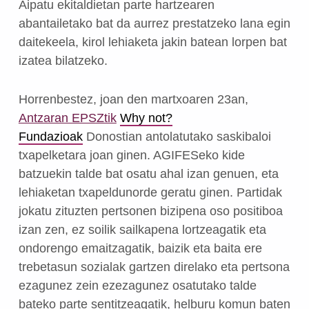
Aipatu ekitaldietan parte hartzearen
abantailetako bat da aurrez prestatzeko lana egin
daitekeela, kirol lehiaketa jakin batean lorpen bat
izatea bilatzeko.
Horrenbestez, joan den martxoaren 23an,
Antzaran EPSZtik
Why not?
Fundazioak
Donostian antolatutako saskibaloi
txapelketara joan ginen.
AGIFESeko kide
batzuekin talde bat osatu ahal izan genuen, eta
lehiaketan txapeldunorde geratu ginen.
Partidak
jokatu zituzten pertsonen bizipena oso positiboa
izan zen, ez soilik sailkapena lortzeagatik eta
ondorengo emaitzagatik, baizik eta baita ere
trebetasun sozialak gartzen direlako eta pertsona
ezagunez zein ezezagunez osatutako talde
bateko parte sentitzeagatik, helburu komun baten