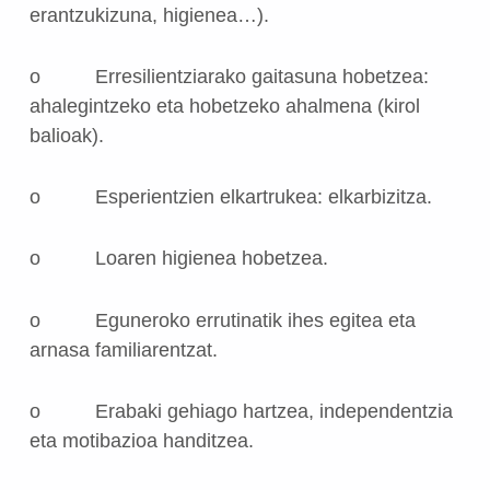
erantzukizuna, higienea…).
o
Erresilientziarako gaitasuna hobetzea:
ahalegintzeko eta hobetzeko ahalmena (kirol
balioak).
o
Esperientzien elkartrukea:
elkarbizitza.
o
Loaren higienea hobetzea.
o
Eguneroko errutinatik ihes egitea eta
arnasa familiarentzat.
o
Erabaki gehiago hartzea, independentzia
eta motibazioa handitzea.