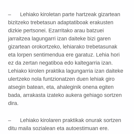
–
Lehiako kiroletan parte hartzeak gizartean
bizitzeko trebetasun adaptatiboak erakusten
dizkie pertsonei.
Ezarritako arau batzuei
jarraitzea lagungarri izan daiteke bizi garen
gizartean orokortzeko, lehiarako trebetasunak
eta lorpen sentimendua ere garatuz.
Lehia hori
ez da zertan negatiboa edo kaltegarria izan.
Lehiako kirolen praktika lagungarria izan daiteke
ulertzeko nola funtzionatzen duen lehiak giro
atsegin batean, eta, ahaleginik onena egiten
bada, arrakasta izateko aukera gehiago sortzen
dira.
–
Lehiako kirolaren praktikak onurak sortzen
ditu maila sozialean eta autoestimuan ere.