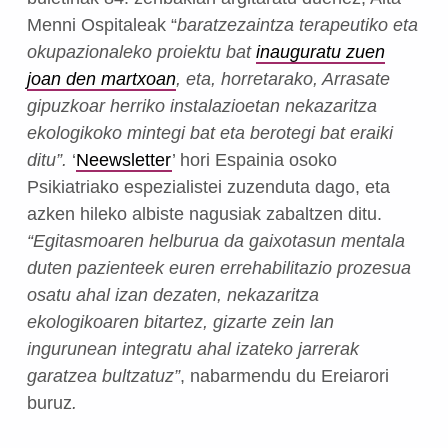
Menni Ospitaleak “
baratzezaintza terapeutiko eta
okupazionaleko proiektu bat
inauguratu zuen
joan den martxoan
, eta, horretarako, Arrasate
gipuzkoar herriko instalazioetan nekazaritza
ekologikoko mintegi bat eta berotegi bat eraiki
ditu”.
‘
Neewsletter
’ hori Espainia osoko
Psikiatriako espezialistei zuzenduta dago, eta
azken hileko albiste nagusiak zabaltzen ditu.
“Egitasmoaren helburua da gaixotasun mentala
duten pazienteek euren errehabilitazio prozesua
osatu ahal izan dezaten, nekazaritza
ekologikoaren bitartez, gizarte zein lan
ingurunean integratu ahal izateko jarrerak
garatzea bultzatuz”
, nabarmendu du Ereiarori
buruz
.