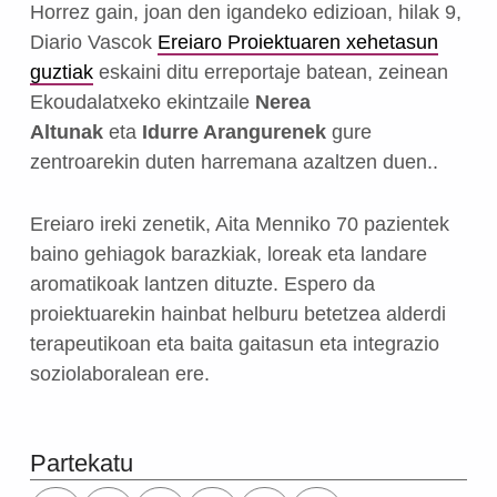
Horrez gain, joan den igandeko edizioan, hilak 9,
Diario Vascok
Ereiaro Proiektuaren xehetasun
guztiak
eskaini ditu erreportaje batean, zeinean
Ekoudalatxeko ekintzaile
Nerea
Altunak
eta
Idurre Arangurenek
gure
zentroarekin duten harremana azaltzen duen..
Ereiaro ireki zenetik, Aita Menniko 70 pazientek
baino gehiagok barazkiak, loreak eta landare
aromatikoak lantzen dituzte. Espero da
proiektuarekin hainbat helburu betetzea alderdi
terapeutikoan eta baita gaitasun eta integrazio
soziolaboralean ere.
Skip back to main navigation
Partekatu