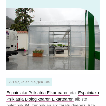
2017(e)ko apirila(r)en 10a
Espainiako Psikiatria Elkartearen
eta
Espainiako
Psikiatria Biologikoaren Elkartearen
albiste
buletinak 84. zenbakian argitaratu duenez, Aita