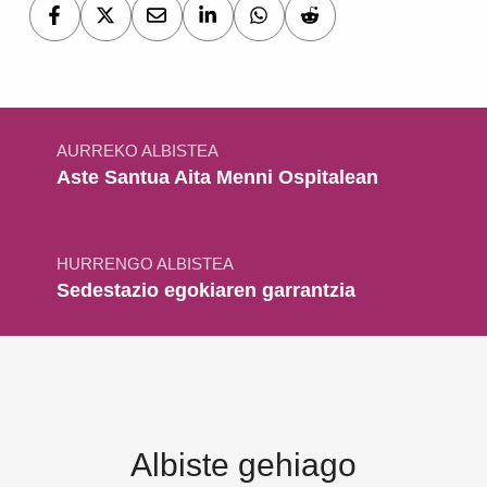
Bidalketetan zehar nabigatu
AURREKO ALBISTEA
Aste Santua Aita Menni Ospitalean
HURRENGO ALBISTEA
Sedestazio egokiaren garrantzia
Albiste gehiago