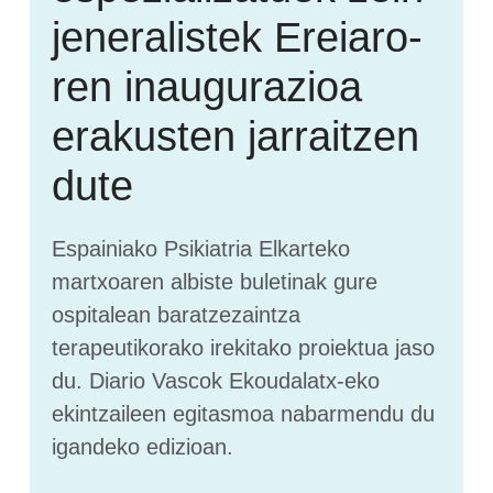
jeneralistek Ereiaro-
ren inaugurazioa
erakusten jarraitzen
dute
Espainiako Psikiatria Elkarteko
martxoaren albiste buletinak gure
ospitalean baratzezaintza
terapeutikorako irekitako proiektua jaso
du. Diario Vascok Ekoudalatx-eko
ekintzaileen egitasmoa nabarmendu du
igandeko edizioan.