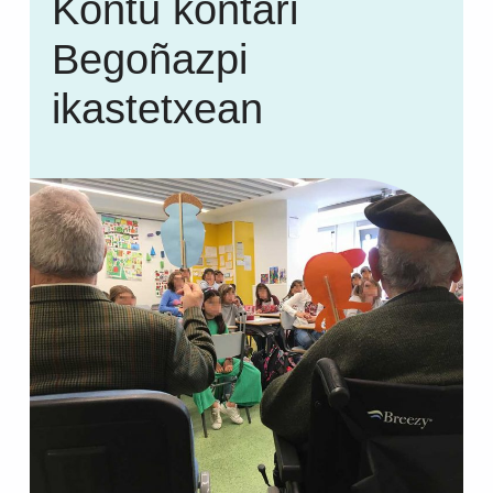
Kontu kontari
Begoñazpi
ikastetxean