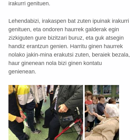
irakurri genituen.
Lehendabizi, irakaspen bat zuten ipuinak irakurri
genituen, eta ondoren haurrek galderak egin
zizkiguten gure bizitzari buruz, eta guk atsegin
handiz erantzun genien. Harritu ginen haurrek
nolako jakin-mina erakutsi zuten, beraiek bezala,
haur ginenean nola bizi ginen kontatu
genienean.