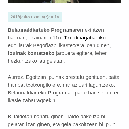
2019(e)ko uztaila(r)en 1a
Belaunaldiarteko Programaren
ekintzen
barruan, ekainaren 11n,
Txurdinagabarriko
egoiliarrak Begoñazpi ikastetxera joan ginen,
ipuinak kontatzeko
jarduera egitera, lehen
hezkuntzako lau gelatan.
Aurrez, Egoitzan ipuinak prestatu genituen, baita
hainbat txotxongilo ere, narrazioari laguntzeko,
Belaunaldiarteko Programan parte hartzen duten
ikasle zaharragoekin.
Bi taldetan banatu ginen. Talde bakoitza bi
gelatan izan ginen, eta gela bakoitzean bi ipuin