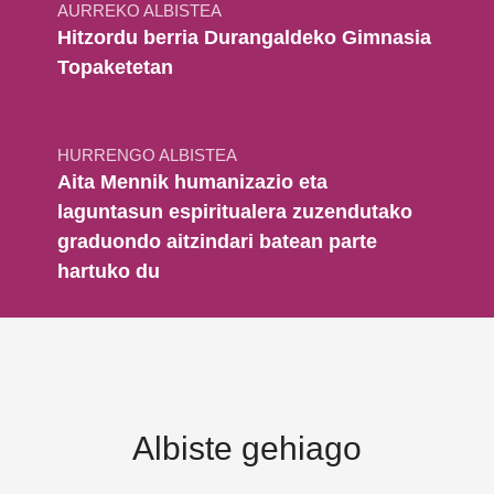
AURREKO ALBISTEA
Hitzordu berria Durangaldeko Gimnasia
Topaketetan
HURRENGO ALBISTEA
Aita Mennik humanizazio eta
laguntasun espiritualera zuzendutako
graduondo aitzindari batean parte
hartuko du
Albiste gehiago