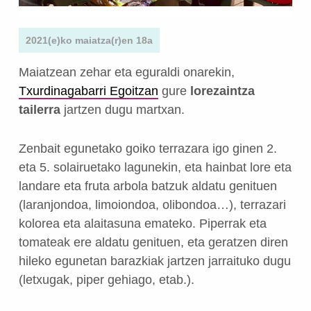
2021(e)ko maiatza(r)en 18a
Maiatzean zehar eta eguraldi onarekin,
Txurdinagabarri Egoitzan
gure
lorezaintza
tailerra
jartzen dugu martxan.
Zenbait egunetako goiko terrazara igo ginen 2.
eta 5. solairuetako lagunekin, eta hainbat lore eta
landare eta fruta arbola batzuk aldatu genituen
(laranjondoa, limoiondoa, olibondoa…), terrazari
kolorea eta alaitasuna emateko. Piperrak eta
tomateak ere aldatu genituen, eta geratzen diren
hileko egunetan barazkiak jartzen jarraituko dugu
(letxugak, piper gehiago, etab.).