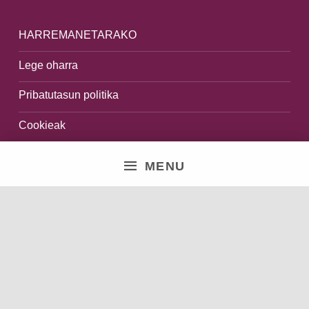
HARREMANETARAKO
Lege oharra
Pribatutasun politika
Cookieak
Salaketen kanala
MENU