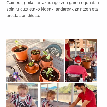
Gainera, goiko terrazara igotzen garen egunetan
solairu guztietako kideak landareak zaintzen eta
ureztatzen dituzte.