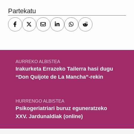
Partekatu
Bidalketetan zehar nabigatu
AURREKO ALBISTEA
Irakurketa Errazeko Tailerra hasi dugu
“Don Quijote de La Mancha”-rekin
HURRENGO ALBISTEA
Psikogeriatriari buruz eguneratzeko
XXV. Jardunaldiak (online)