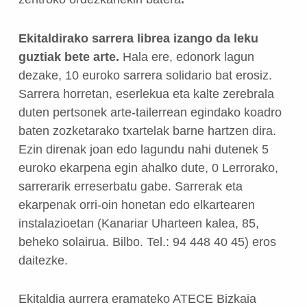
Ekitaldirako sarrera librea izango da leku
guztiak bete arte.
Hala ere, edonork lagun
dezake, 10 euroko sarrera solidario bat erosiz.
Sarrera horretan, eserlekua eta kalte zerebrala
duten pertsonek arte-tailerrean egindako koadro
baten zozketarako txartelak barne hartzen dira.
Ezin direnak joan edo lagundu nahi dutenek 5
euroko ekarpena egin ahalko dute, 0 Lerrorako,
sarrerarik erreserbatu gabe. Sarrerak eta
ekarpenak orri-oin honetan edo elkartearen
instalazioetan (Kanariar Uharteen kalea, 85,
beheko solairua. Bilbo. Tel.: 94 448 40 45) eros
daitezke.
Ekitaldia aurrera eramateko ATECE Bizkaia