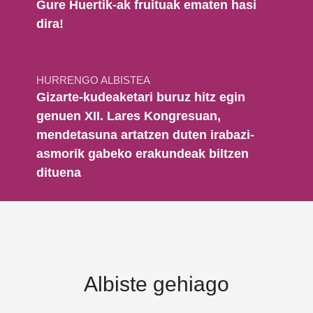
Gure Huertik-ak fruituak ematen hasi
dira!
HURRENGO ALBISTEA
Gizarte-kudeaketari buruz hitz egin
genuen XII. Lares Kongresuan,
mendetasuna artatzen duten irabazi-
asmorik gabeko erakundeak biltzen
dituena
Albiste gehiago