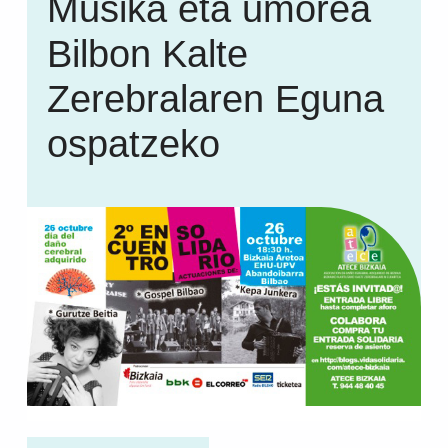
Musika eta umorea
Bilbon Kalte
Zerebralaren Eguna
ospatzeko