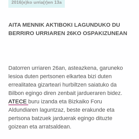
2016(e)ko urria(r)en 13a
AITA MENNIK AKTIBOKI LAGUNDUKO DU
BERRIRO URRIAREN 26KO OSPAKIZUNEAN
Datorren urriaren 26an, asteazkena, garuneko
lesioa duten pertsonen elkartea bizi duten
errealitatea gizarteari hurbiltzen saiatuko da
Bilbon egingo diren zenbait jardueraren bidez.
ATECE
buru izanda eta Bizkaiko Foru
Aldundiaren laguntzaz, beste erakunde eta
pertsona batzuek jarduerak egingo dituzte
goizean eta arratsaldean.