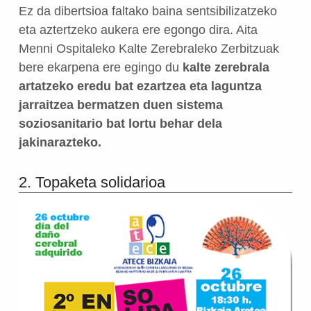
Ez da dibertsioa faltako baina sentsibilizatzeko
eta aztertzeko aukera ere egongo dira. Aita
Menni Ospitaleko Kalte Zerebraleko Zerbitzuak
bere ekarpena ere egingo du
kalte zerebrala
artatzeko eredu bat ezartzea eta laguntza
jarraitzea bermatzen duen sistema
soziosanitario bat lortu behar dela
jakinarazteko.
2. Topaketa solidarioa