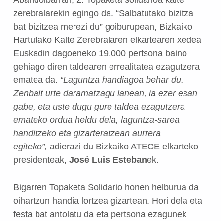
Abandoibarran, 2. Topaketa solidarioa kalte
zerebralarekin egingo da. “Salbatutako bizitza
bat bizitzea merezi du” goiburupean, Bizkaiko
Hartutako Kalte Zerebralaren elkartearen xedea
Euskadin dagoeneko 19.000 pertsona baino
gehiago diren taldearen errealitatea ezagutzera
ematea da.
“Laguntza handiagoa behar du.
Zenbait urte daramatzagu lanean, ia ezer esan
gabe, eta uste dugu gure taldea ezagutzera
emateko ordua heldu dela, laguntza-sarea
handitzeko eta gizarteratzean aurrera
egiteko”,
adierazi du Bizkaiko ATECE elkarteko
presidenteak,
José Luis Esteban
ek.
Bigarren Topaketa Solidario honen helburua da
oihartzun handia lortzea gizartean. Hori dela eta
festa bat antolatu da eta pertsona ezagunek