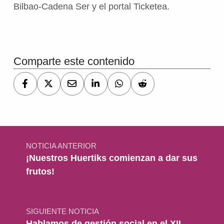
Bilbao-Cadena Ser y el portal Ticketea.
Volver a la navegación principal
Comparte este contenido
Navegación de entradas
NOTICIA ANTERIOR
¡Nuestros Huertiks comienzan a dar sus
frutos!
SIGUIENTE NOTICIA
Hablamos de gestión social en el XII