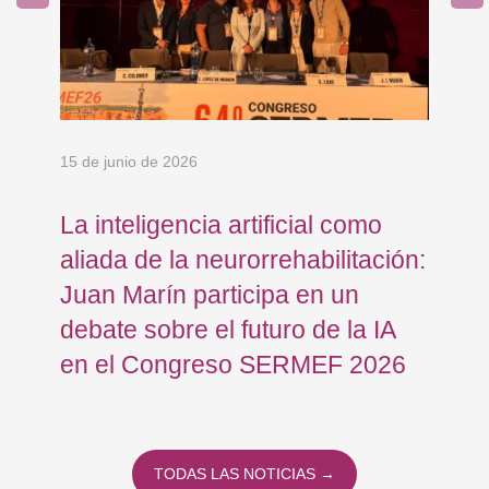
15 de junio de 2026
18 
La inteligencia artificial como
Re
FB
aliada de la neurorrehabilitación:
Os
Juan Marín participa en un
Eu
debate sobre el futuro de la IA
op
en el Congreso SERMEF 2026
co
TODAS LAS NOTICIAS →