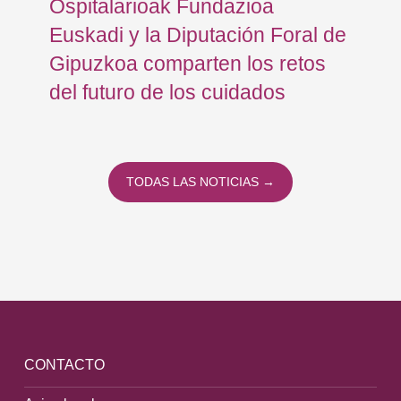
Ospitalarioak Fundazioa
re
Euskadi y la Diputación Foral de
ex
Gipuzkoa comparten los retos
En
del futuro de los cuidados
TODAS LAS NOTICIAS →
CONTACTO