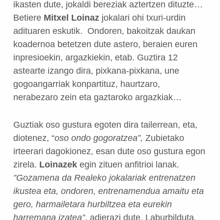
ikasten dute, jokaldi bereziak aztertzen dituzte…
Betiere
Mitxel Loinaz
jokalari ohi txuri-urdin
adituaren eskutik.
Ondoren, bakoitzak daukan
koadernoa betetzen dute astero, beraien euren
inpresioekin, argazkiekin, etab.
Guztira 12
astearte izango dira, pixkana-pixkana, une
gogoangarriak konpartituz, haurtzaro,
nerabezaro zein eta gaztaroko argazkiak…
Guztiak oso gustura egoten dira tailerrean, eta,
diotenez, “
oso ondo gogoratzea”,
Zubietako
irteerari dagokionez, esan dute oso gustura egon
zirela.
Loinazek
egin zituen anfitrioi lanak.
”Gozamena da Realeko jokalariak entrenatzen
ikustea eta, ondoren, entrenamendua amaitu eta
gero, harmailetara hurbiltzea eta eurekin
harremana izatea”
, adierazi dute.
Laburbilduta,