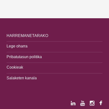
HARREMANETARAKO
Lege oharra
Pribatutasun politika
Cookieak
Salaketen kanala