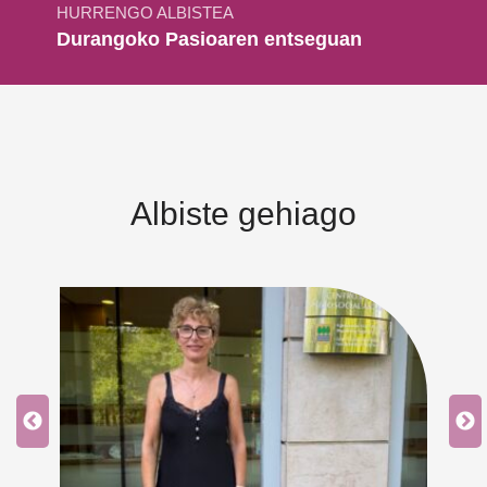
HURRENGO ALBISTEA
Durangoko Pasioaren entseguan
Albiste gehiago
ea
ean