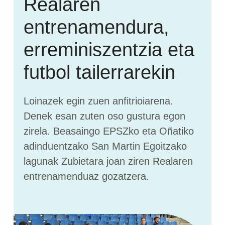
Realaren
entrenamendura,
erreminiszentzia eta
futbol tailerrarekin
Loinazek egin zuen anfitrioiarena.
Denek esan zuten oso gustura egon
zirela. Beasaingo EPSZko eta Oñatiko
adinduentzako San Martin Egoitzako
lagunak Zubietara joan ziren Realaren
entrenamenduaz gozatzera.