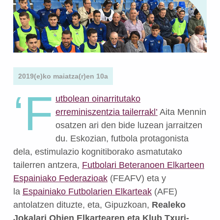
2019(e)ko maiatza(r)en 10a
‘F
utbolean oinarritutako
erreminiszentzia tailerrakl’
Aita Mennin
osatzen ari den bide luzean jarraitzen
du.
Eskozian, futbola protagonista
dela, estimulazio kognitiborako asmatutako
tailerren antzera,
Futbolari Beteranoen Elkarteen
Espainiako Federazioak
(FEAFV) eta y
la
Espainiako Futbolarien Elkarteak
(AFE)
antolatzen dituzte, eta, Gipuzkoan,
Realeko
Jokalari Ohien Elkartearen eta Klub Txuri-