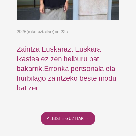
2026(e)ko uztaila(r)en 22a
202
Zaintza Euskaraz: Euskara
Ko
ikastea ez zen helburu bat
Ja
bakarrik.Erronka pertsonala eta
Fu
hurbilago zaintzeko beste modu
er
bat zen.
ALBISTE GUZTIAK →