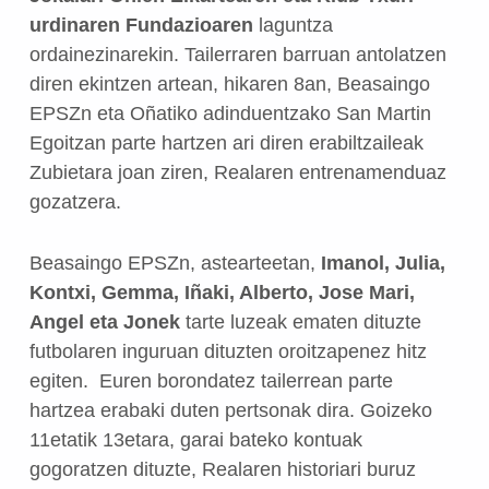
urdinaren Fundazioaren
laguntza
ordainezinarekin.
Tailerraren barruan antolatzen
diren ekintzen artean, hikaren 8an, Beasaingo
EPSZn eta Oñatiko adinduentzako San Martin
Egoitzan parte hartzen ari diren erabiltzaileak
Zubietara joan ziren, Realaren entrenamenduaz
gozatzera.
Beasaingo EPSZn, astearteetan,
Imanol, Julia,
Kontxi, Gemma, Iñaki, Alberto, Jose Mari,
Angel eta Jonek
tarte luzeak ematen dituzte
futbolaren inguruan dituzten oroitzapenez hitz
egiten.
Euren borondatez tailerrean parte
hartzea erabaki duten pertsonak dira.
Goizeko
11etatik 13etara, garai bateko kontuak
gogoratzen dituzte, Realaren historiari buruz