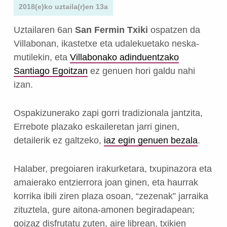
2018(e)ko uztaila(r)en 13a
Uztailaren 6an
San Fermin Txiki
ospatzen da
Villabonan, ikastetxe eta udalekuetako neska-
mutilekin, eta
Villabonako adinduentzako
Santiago Egoitzan
ez genuen hori galdu nahi
izan.
Ospakizunerako zapi gorri tradizionala jantzita,
Errebote plazako eskaileretan jarri ginen,
detailerik ez galtzeko,
iaz egin genuen bezala
.
Halaber, pregoiaren irakurketara, txupinazora eta
amaierako entzierrora joan ginen, eta haurrak
korrika ibili ziren plaza osoan, “zezenak” jarraika
zituztela, gure aitona-amonen begiradapean;
goizaz disfrutatu zuten, aire librean, txikien