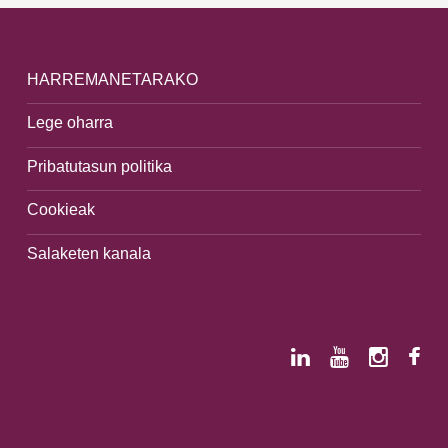
HARREMANETARAKO
Lege oharra
Pribatutasun politika
Cookieak
Salaketen kanala