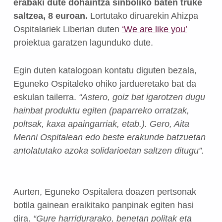
erabaki dute dohaintza sinboliko baten truke
saltzea, 8 euroan.
Lortutako diruarekin Ahizpa
Ospitalariek Liberian duten
‘We are like you’
proiektua garatzen lagunduko dute.
Egin duten katalogoan kontatu diguten bezala,
Eguneko Ospitaleko ohiko jardueretako bat da
eskulan tailerra.
“Astero, goiz bat igarotzen dugu
hainbat produktu egiten (paparreko orratzak,
poltsak, kaxa apaingarriak, etab.). Gero, Aita
Menni Ospitalean edo beste erakunde batzuetan
antolatutako azoka solidarioetan saltzen ditugu”.
Aurten, Eguneko Ospitalera doazen pertsonak
botila gainean eraikitako panpinak egiten hasi
dira.
“Gure harridurarako, benetan politak eta