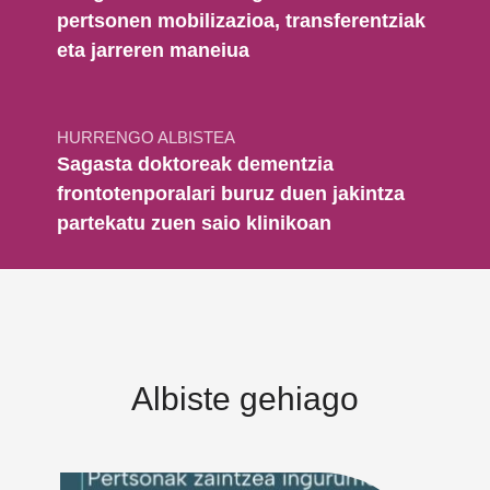
pertsonen mobilizazioa, transferentziak
eta jarreren maneiua
HURRENGO ALBISTEA
Sagasta doktoreak dementzia
frontotenporalari buruz duen jakintza
partekatu zuen saio klinikoan
Albiste gehiago