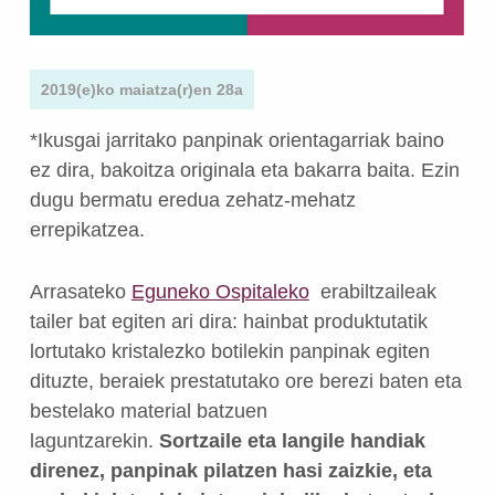
2019(e)ko maiatza(r)en 28a
*Ikusgai jarritako panpinak orientagarriak baino
ez dira, bakoitza originala eta bakarra baita. Ezin
dugu bermatu eredua zehatz-mehatz
errepikatzea.
Arrasateko
Eguneko Ospitaleko
erabiltzaileak
tailer bat egiten ari dira: hainbat produktutatik
lortutako kristalezko botilekin panpinak egiten
dituzte, beraiek prestatutako ore berezi baten eta
bestelako material batzuen
laguntzarekin.
Sortzaile eta langile handiak
direnez, panpinak pilatzen hasi zaizkie, eta