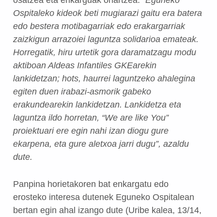
Ospitaleko kideok beti mugiarazi gaitu era batera
edo bestera motibagarriak edo erakargarriak
zaizkigun arrazoiei laguntza solidarioa emateak.
Horregatik, hiru urtetik gora daramatzagu modu
aktiboan Aldeas Infantiles GKEarekin
lankidetzan; hots, haurrei laguntzeko ahalegina
egiten duen irabazi-asmorik gabeko
erakundearekin lankidetzan. Lankidetza eta
laguntza ildo horretan, “We are like You”
proiektuari ere egin nahi izan diogu gure
ekarpena, eta gure aletxoa jarri dugu”, azaldu
dute.
Panpina horietakoren bat enkargatu edo
erosteko interesa dutenek Eguneko Ospitalean
bertan egin ahal izango dute (Uribe kalea, 13/14,