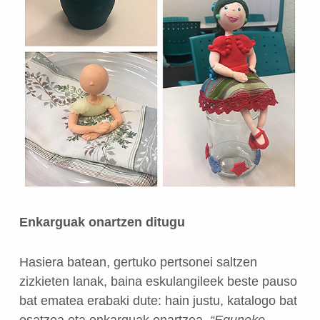
Enkarguak onartzen ditugu
Hasiera batean, gertuko pertsonei saltzen
zizkieten lanak, baina eskulangileek beste pauso
bat ematea erabaki dute: hain justu, katalogo bat
osatzea eta enkarguak onartzea.
“Eguneko