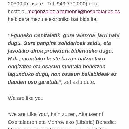
20500 Arrasate.
Tel. 943 770 000) edo,
bestela,
mcgonzalez.aitamenni@hospitalarias.es
helbidera mezu elektroniko bat bidalita.
“Eguneko Ospitaletik
gure ‘aletxoa’ jarri nahi
dugu. Gure panpina solidarioak saldu, eta
jasotako dirua proiektura bideratuko dugu.
Hala, munduko beste bazter batzuetako
ongizatea eta osasun mentala hobetzen
lagunduko dugu, non osasun baliabideak ez
dauden oso garatuta”,
zehaztu dute.
We are like you
‘We are Like You’, hain zuzen, Aita Menni
Ospitalearen eta Monroviako (Liberia) Benedict