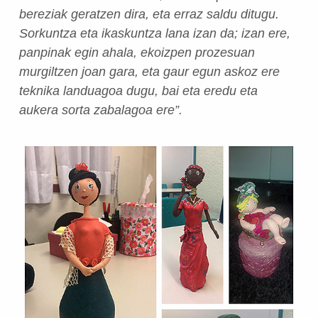
bereziak geratzen dira, eta erraz saldu ditugu.
Sorkuntza eta ikaskuntza lana izan da; izan ere,
panpinak egin ahala, ekoizpen prozesuan
murgiltzen joan gara, eta gaur egun askoz ere
teknika landuagoa dugu, bai eta eredu eta
aukera sorta zabalagoa ere”.