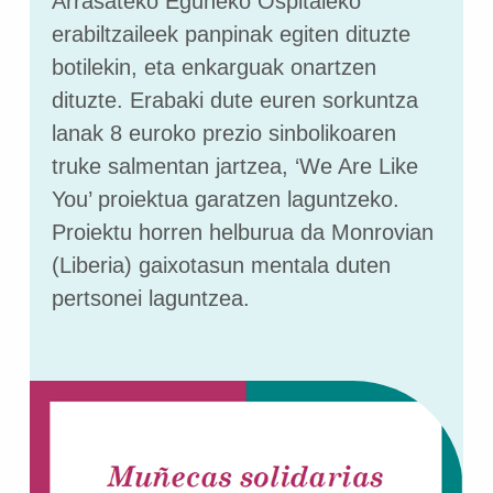
Arrasateko Eguneko Ospitaleko
erabiltzaileek panpinak egiten dituzte
botilekin, eta enkarguak onartzen
dituzte. Erabaki dute euren sorkuntza
lanak 8 euroko prezio sinbolikoaren
truke salmentan jartzea, ‘We Are Like
You’ proiektua garatzen laguntzeko.
Proiektu horren helburua da Monrovian
(Liberia) gaixotasun mentala duten
pertsonei laguntzea.