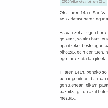
2020(e)ko otsaila(r)en 26a
Otsailaren 14an, San Va
adiskidetasunaren eguna
Astean zehar egun horret
goizean, solairu batzueta
oparitzeko, beste egun b
bihotzak egin genituen, 
egoiliarrek eta langileek 
Hilaren 14an, beheko sol
behar genituen, barruan m
genituenean, elkarri pasa
bakoitza gutun azal bate
mezuak.