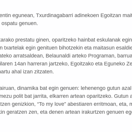
lentin egunean, Txurdinagabarri adinekoen Egoitzan mai
 ospatu genuen.
arako prestatu ginen, oparitzeko hainbat eskulanak egi
n txartelak egin genituen bihotzekin eta maitasun esaldie
ateko arratsaldean, Belaunaldi arteko Programan, barru
hilaren 14an harreran jartzeko, Egoitzako eta Eguneko Z
hartu ahal izan zitzaten.
airuan, dinamika bat egin genuen: lehenengo gutun azal 
ezu polit bat jarrita, elkarren artean oparitzeko. Gutun 
tzen genizkion, “To my love” abestiaren erritmoan, eta,
kin geratzen zen, eta denen artean irakurtzen genuen ego