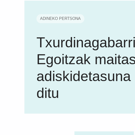
ADINEKO PERTSONA
Txurdinagabarr
Egoitzak maita
adiskidetasuna
ditu