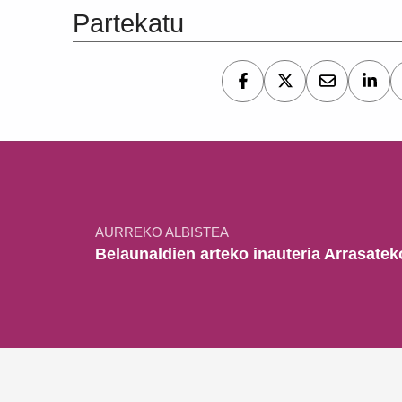
Partekatu
Bidalketetan zehar nabigatu
AURREKO ALBISTEA
Belaunaldien arteko inauteria Arrasate