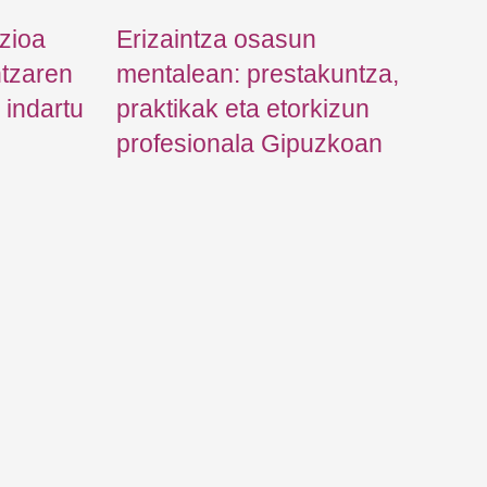
zioa
Erizaintza osasun
ntzaren
mentalean: prestakuntza,
indartu
praktikak eta etorkizun
profesionala Gipuzkoan