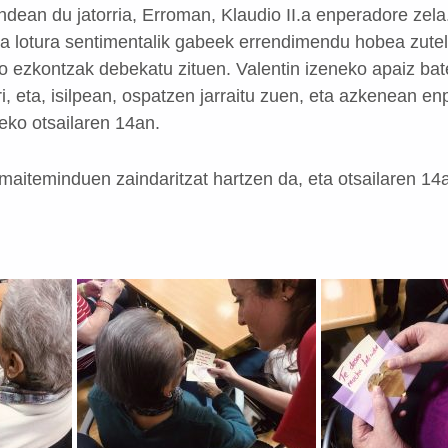
endean du jatorria, Erroman, Klaudio II.a enperadore zel
 lotura sentimentalik gabeek errendimendu hobea zutela
ko ezkontzak debekatu zituen. Valentin izeneko apaiz bat
, eta, isilpean, ospatzen jarraitu zuen, eta azkenean en
eko otsailaren 14an.
 maiteminduen zaindaritzat hartzen da, eta otsailaren 14