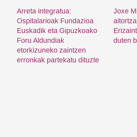
a
Arreta integratua:
Joxe M
n:
Ospitalarioak Fundazioa
aitortz
Euskadik eta Gipuzkoako
Erizain
Foru Aldundiak
duten b
etorkizuneko zaintzen
erronkak partekatu dituzte