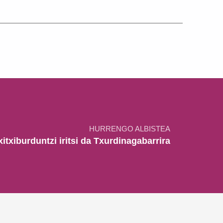
HURRENGO ALBISTEA
txitxiburduntzi iritsi da Txurdinagabarrira