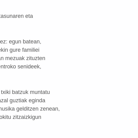
tasunaren eta
nez: egun batean,
kin gure familiei
an mezuak zituzten
entroko senideek,
txiki batzuk muntatu
azal guztiak eginda
 musika gelditzen zenean,
kitu zitzaizkigun