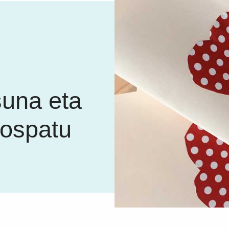
i
suna eta
 ospatu