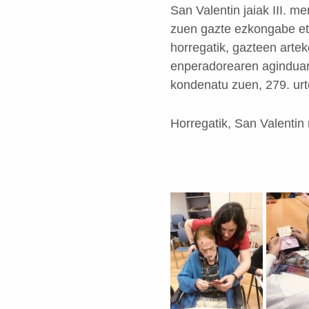
San Valentin jaiak III. m
zuen gazte ezkongabe eta
horregatik, gazteen arte
enperadorearen aginduari
kondenatu zuen, 279. urt
Horregatik, San Valentin