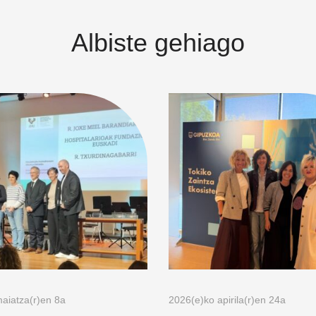
Albiste gehiago
aiatza(r)en 8a
2026(e)ko apirila(r)en 24a