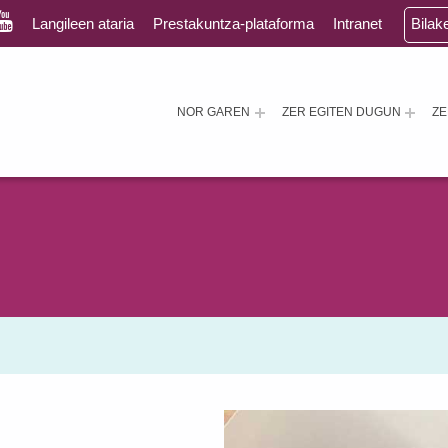
Langileen ataria
Prestakuntza-plataforma
Intranet
Bilak
NOR GAREN
ZER EGITEN DUGUN
Z