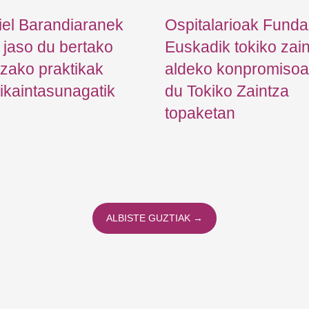
iel Barandiaranek
Ospitalarioak Funda
a jaso du bertako
Euskadik tokiko zai
tzako praktikak
aldeko konpromisoa 
ikaintasunagatik
du Tokiko Zaintza
topaketan
ALBISTE GUZTIAK →