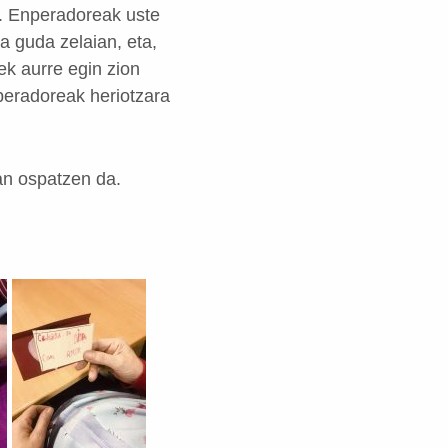
a. Enperadoreak uste
 guda zelaian, eta,
ek aurre egin zion
peradoreak heriotzara
an ospatzen da.