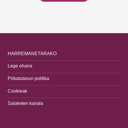
HARREMANETARAKO
Lege oharra
Pribatutasun politika
Cookieak
Salaketen kanala