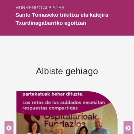
HURRENGO ALBISTEA
Santo Tomaseko trikitixa eta kalejira
Txurdinagabarriko egoitzan
Albiste gehiago