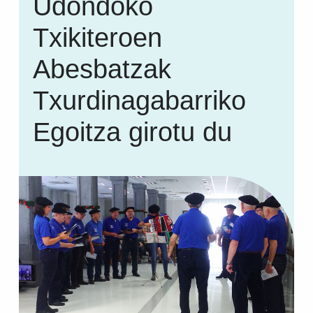
Udondoko
Txikiteroen
Abesbatzak
Txurdinagabarriko
Egoitza girotu du