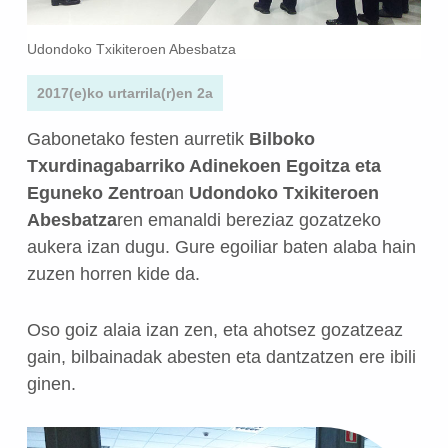
Udondoko Txikiteroen Abesbatza
2017(e)ko urtarrila(r)en 2a
Gabonetako festen aurretik
Bilboko
Txurdinagabarriko Adinekoen Egoitza eta
Eguneko Zentroa
n
Udondoko Txikiteroen
Abesbatza
ren emanaldi bereziaz gozatzeko
aukera izan dugu. Gure egoiliar baten alaba hain
zuzen horren kide da.
Oso goiz alaia izan zen, eta ahotsez gozatzeaz
gain, bilbainadak abesten eta dantzatzen ere ibili
ginen.