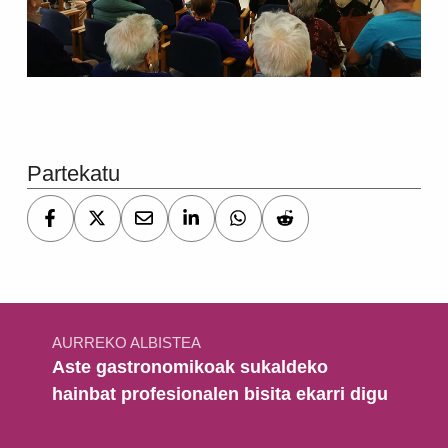
Skip back to main navigation
Partekatu
Bidalketetan zehar nabigatu
AURREKO ALBISTEA
Aste gastronomikoak sukaldeko
hainbat profesionalen bisita ekarri digu