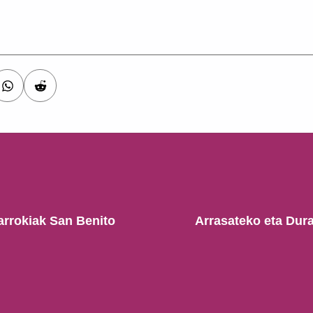
arrokiak San Benito
Arrasateko eta Dur