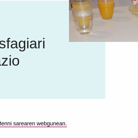
sfagiari
zio
 Menni sarearen webgunean.