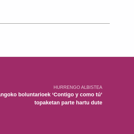
HURRENGO ALBISTEA
angoko boluntarioek ‘Contigo y como tú’
topaketan parte hartu dute