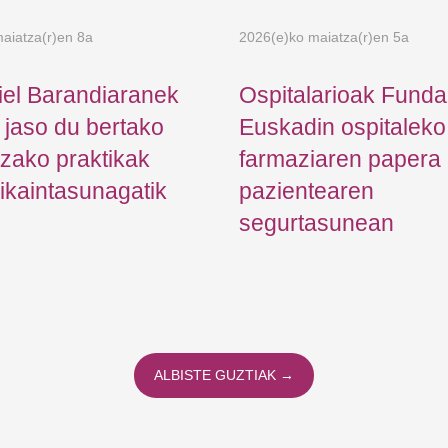
aiatza(r)en 8a
2026(e)ko maiatza(r)en 5a
iel Barandiaranek
Ospitalarioak Funda
a jaso du bertako
Euskadin ospitaleko
tzako praktikak
farmaziaren papera
ikaintasunagatik
pazientearen
segurtasunean
ALBISTE GUZTIAK →