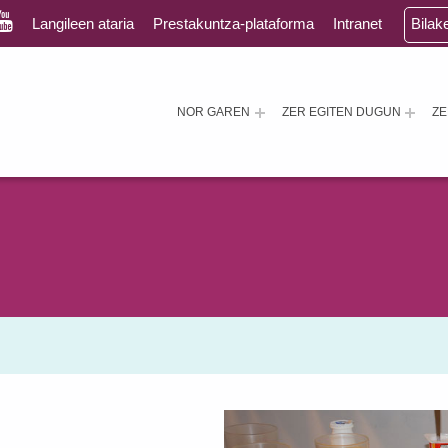
Langileen ataria
Prestakuntza-plataforma
Intranet
Bilak
NOR GAREN
ZER EGITEN DUGUN
Z