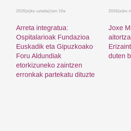
2026(e)ko uztaila(r)en 10a
2026(e)ko m
Arreta integratua:
Joxe M
Ospitalarioak Fundazioa
aitortz
e
Euskadik eta Gipuzkoako
Erizain
du
Foru Aldundiak
duten b
en
etorkizuneko zaintzen
erronkak partekatu dituzte