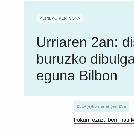
ADINEKO PERTSONA
Urriaren 2an: di
buruzko dibulga
eguna Bilbon
2014(e)ko iraila(r)en 29a
Irakurri ezazu berri hau
Skip back to main navigation