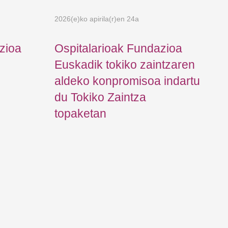
2026(e)ko apirila(r)en 24a
zioa
Ospitalarioak Fundazioa
Euskadik tokiko zaintzaren
aldeko konpromisoa indartu
du Tokiko Zaintza
topaketan