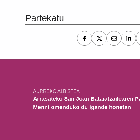
Partekatu
Bidalketetan zehar nabigatu
AURREKO ALBISTEA
Arrasateko San Joan Bataiatzailearen P
Menni omenduko du igande honetan