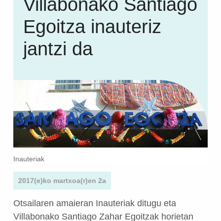
Villabonako Santiago
Egoitza inauteriz
jantzi da
Inauteriak
2017(e)ko martxoa(r)en 2a
Otsailaren amaieran Inauteriak ditugu eta
Villabonako Santiago Zahar Egoitzak horietan