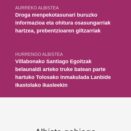
AURREKO ALBISTEA
Droga menpekotasunari buruzko
informazioa eta ohitura osasungarriak
hartzea, prebentzioaren giltzarriak
HURRENGO ALBISTEA
Villabonako Santiago Egoitzak
belaunaldi arteko truke batean parte
hartuko Tolosako Inmakulada Lanbide
Ikastolako ikasleekin