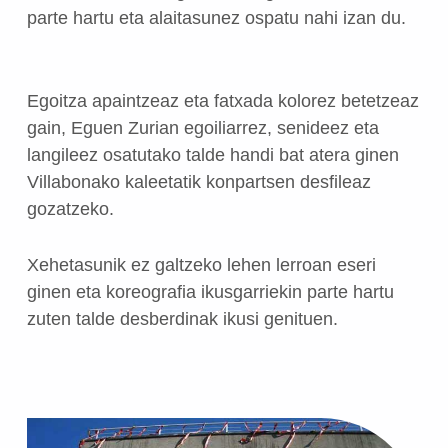
parte hartu eta alaitasunez ospatu nahi izan du.
Egoitza apaintzeaz eta fatxada kolorez betetzeaz
gain, Eguen Zurian egoiliarrez, senideez eta
langileez osatutako talde handi bat atera ginen
Villabonako kaleetatik konpartsen desfileaz
gozatzeko.
Xehetasunik ez galtzeko lehen lerroan eseri
ginen eta koreografia ikusgarriekin parte hartu
zuten talde desberdinak ikusi genituen.