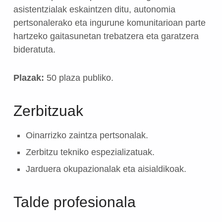
asistentzialak eskaintzen ditu, autonomia
pertsonalerako eta ingurune komunitarioan parte
hartzeko gaitasunetan trebatzera eta garatzera
bideratuta.
Plazak:
50 plaza publiko.
Zerbitzuak
Oinarrizko zaintza pertsonalak.
Zerbitzu tekniko espezializatuak.
Jarduera okupazionalak eta aisialdikoak.
Talde profesionala