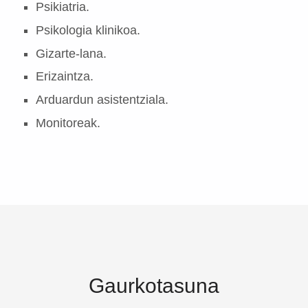
Psikiatria.
Psikologia klinikoa.
Gizarte-lana.
Erizaintza.
Arduardun asistentziala.
Monitoreak.
Gaurkotasuna