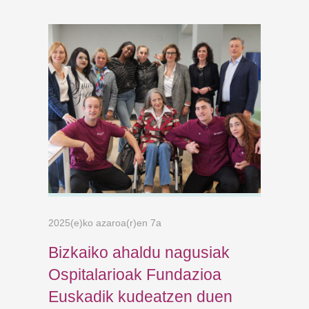
2025(e)ko azaroa(r)en 7a
Bizkaiko ahaldu nagusiak
Ospitalarioak Fundazioa
Euskadik kudeatzen duen