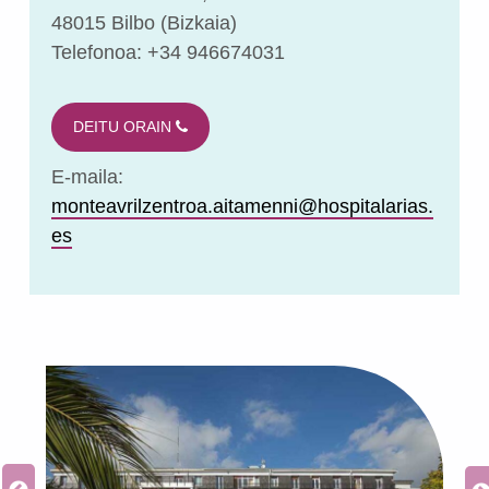
48015 Bilbo (Bizkaia)
Telefonoa: +34 946674031
DEITU ORAIN
E-maila:
monteavrilzentroa.aitamenni@hospitalarias.
es