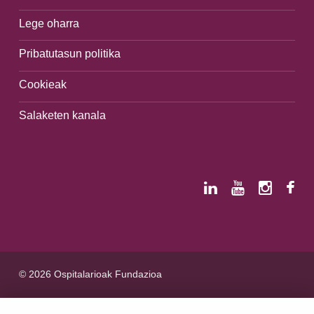
Lege oharra
Pribatutasun politika
Cookieak
Salaketen kanala
© 2026 Ospitalarioak Fundazioa