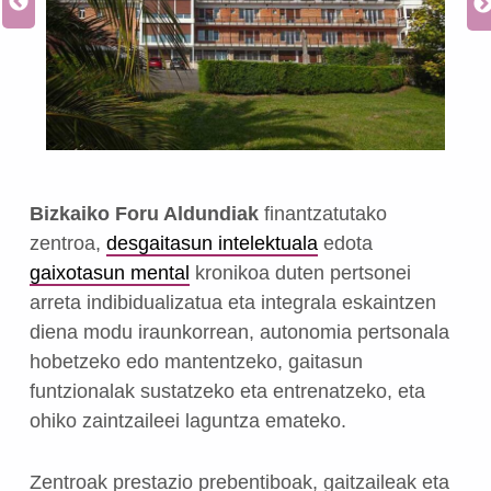
Bizkaiko Foru Aldundiak
finantzatutako
zentroa,
desgaitasun intelektuala
edota
gaixotasun mental
kronikoa duten pertsonei
arreta indibidualizatua eta integrala eskaintzen
diena modu iraunkorrean, autonomia pertsonala
hobetzeko edo mantentzeko, gaitasun
funtzionalak sustatzeko eta entrenatzeko, eta
ohiko zaintzaileei laguntza emateko.
Zentroak prestazio prebentiboak, gaitzaileak eta