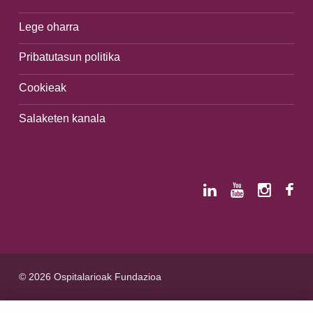
Lege oharra
Pribatutasun politika
Cookieak
Salaketen kanala
© 2026 Ospitalarioak Fundazioa