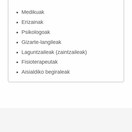
Medikuak
Erizainak
Psikologoak
Gizarte-langileak
Laguntzaileak (zaintzaileak)
Fisioterapeutak
Aisialdiko begiraleak