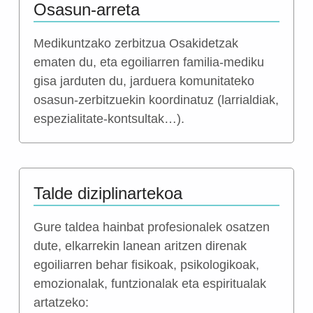
Osasun-arreta
Medikuntzako zerbitzua Osakidetzak
ematen du, eta egoiliarren familia-mediku
gisa jarduten du, jarduera komunitateko
osasun-zerbitzuekin koordinatuz (larrialdiak,
espezialitate-kontsultak…).
Talde diziplinartekoa
Gure taldea hainbat profesionalek osatzen
dute, elkarrekin lanean aritzen direnak
egoiliarren behar fisikoak, psikologikoak,
emozionalak, funtzionalak eta espiritualak
artatzeko: