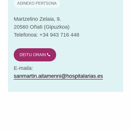
ADINEKO PERTSONA
Martzelino Zelaia, 9.
20560 Oñati (Gipuzkoa)
Telefonoa: +34 943 716 448
DEITU ORAIN
E-maila:
sanmartin.aitamenni@hospitalarias.es