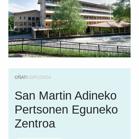
OÑATI
GIPUZKOA
San Martin Adineko
Pertsonen Eguneko
Zentroa