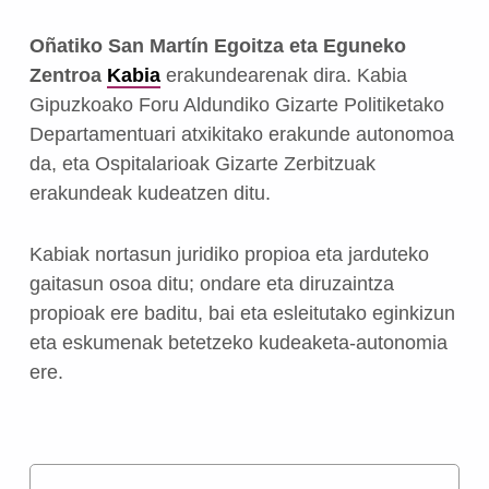
Oñatiko San Martín Egoitza eta Eguneko
Zentroa
Kabia
erakundearenak dira. Kabia
Gipuzkoako Foru Aldundiko Gizarte Politiketako
Departamentuari atxikitako erakunde autonomoa
da, eta Ospitalarioak Gizarte Zerbitzuak
erakundeak kudeatzen ditu.
Kabiak nortasun juridiko propioa eta jarduteko
gaitasun osoa ditu; ondare eta diruzaintza
propioak ere baditu, bai eta esleitutako eginkizun
eta eskumenak betetzeko kudeaketa-autonomia
ere.