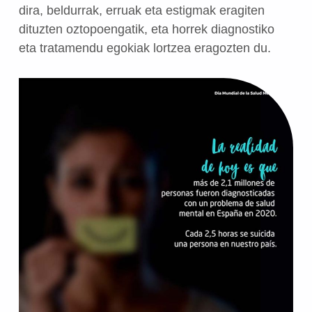
dira, beldurrak, erruak eta estigmak eragiten
dituzten oztopoengatik, eta horrek diagnostiko
eta tratamendu egokiak lortzea eragozten du.