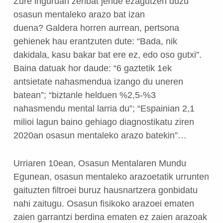
Zure inguruan zenbat jende ezagutzen duzu
osasun mentaleko arazo bat izan
duena? Galdera horren aurrean, pertsona
gehienek hau erantzuten dute: “Bada, nik
dakidala, kasu bakar bat ere ez, edo oso gutxi”.
Baina datuak hor daude: “6 gaztetik 1ek
antsietate nahasmendua izango du uneren
batean”; “biztanle helduen %2,5-%3
nahasmendu mental larria du”; “Espainian 2,1
milioi lagun baino gehiago diagnostikatu ziren
2020an osasun mentaleko arazo batekin”…
Urriaren 10ean, Osasun Mentalaren Mundu
Egunean, osasun mentaleko arazoetatik urrunten
gaituzten filtroei buruz hausnartzera gonbidatu
nahi zaitugu. Osasun fisikoko arazoei ematen
zaien garrantzi berdina ematen ez zaien arazoak