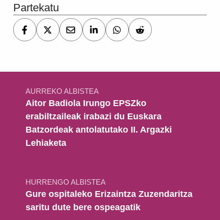
Partekatu
Bidalketetan zehar nabigatu
AURREKO ALBISTEA
Aitor Badiola Irungo EPSZko
erabiltzaileak irabazi du Euskara
Batzordeak antolatutako II. Argazki
Lehiaketa
HURRENGO ALBISTEA
Gure ospitaleko Erizaintza Zuzendaritza
saritu dute bere ospeagatik