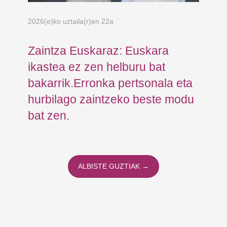
2026(e)ko uztaila(r)en 22a
202
Zaintza Euskaraz: Euskara
Ko
ikastea ez zen helburu bat
Ja
bakarrik.Erronka pertsonala eta
Fu
hurbilago zaintzeko beste modu
er
bat zen.
ALBISTE GUZTIAK →