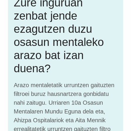
Zure inguruan
zenbat jende
ezagutzen duzu
osasun mentaleko
arazo bat izan
duena?
Arazo mentaletatik urruntzen gaituzten
filtroei buruz hausnartzera gonbidatu
nahi zaitugu. Urriaren 10a Osasun
Mentalaren Mundu Eguna dela eta,
Ahizpa Ospitalariok eta Aita Mennik
errealitatetik urruntzen gaituzten filtro