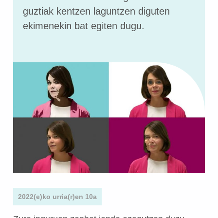
guztiak kentzen laguntzen diguten
ekimenekin bat egiten dugu.
2022(e)ko urria(r)en 10a