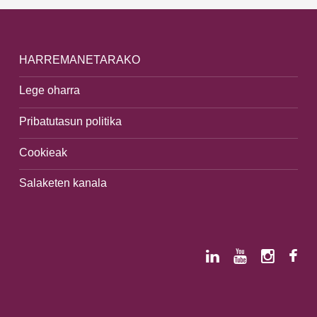
HARREMANETARAKO
Lege oharra
Pribatutasun politika
Cookieak
Salaketen kanala