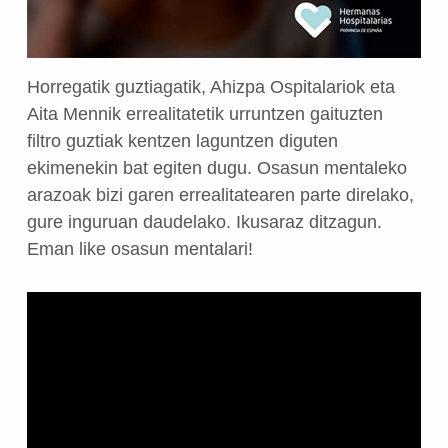
Horregatik guztiagatik, Ahizpa Ospitalariok eta
Aita Mennik errealitatetik urruntzen gaituzten
filtro guztiak kentzen laguntzen diguten
ekimenekin bat egiten dugu. Osasun mentaleko
arazoak bizi garen errealitatearen parte direlako,
gure inguruan daudelako. Ikusaraz ditzagun.
Eman like osasun mentalari!