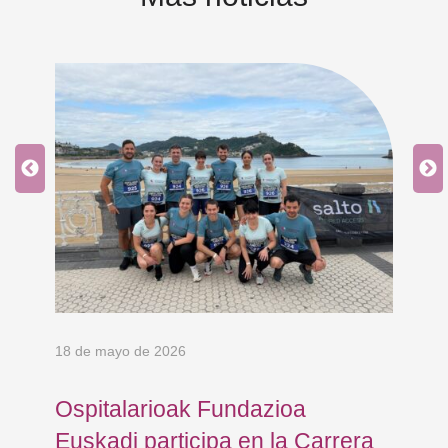
18 de mayo de 2026
9 d
Ospitalarioak Fundazioa
En
Euskadi participa en la Carrera
Ce