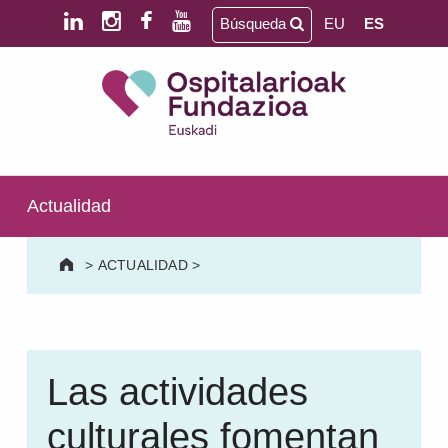
Saltar al contenido principal
Saltar al pie de página
Búsqueda
EU
ES
Ospitalarioak Fundazioa Euskadi (antes Aita Menni)
SALUD MENTAL | DISCAPACIDAD INTELECTUAL | NEURORREHABILITACIÓN Y DAÑO CEREBRAL | PERSONA MAYOR
Actualidad
>
ACTUALIDAD
>
Las actividades
culturales fomentan