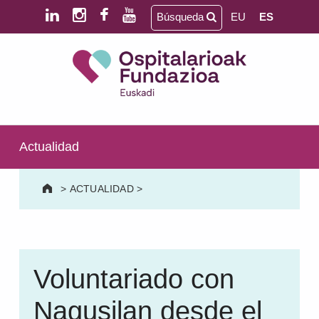
Saltar al contenido principal
Saltar al pie de página
Búsqueda
EU
ES
Ospitalarioak Fundazioa Euskadi (antes Aita Menni)
SALUD MENTAL | DISCAPACIDAD INTELECTUAL | NEURORREHABILITACIÓN Y DAÑO CEREBRAL | PERSONA MAYOR
Actualidad
>
ACTUALIDAD
>
Voluntariado con
Nagusilan desde el