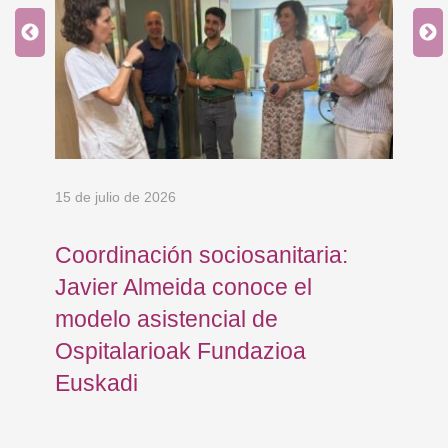
15 de julio de 2026
5 d
Coordinación sociosanitaria:
Os
FB
Javier Almeida conoce el
Eu
modelo asistencial de
so
Ospitalarioak Fundazioa
re
Euskadi
la