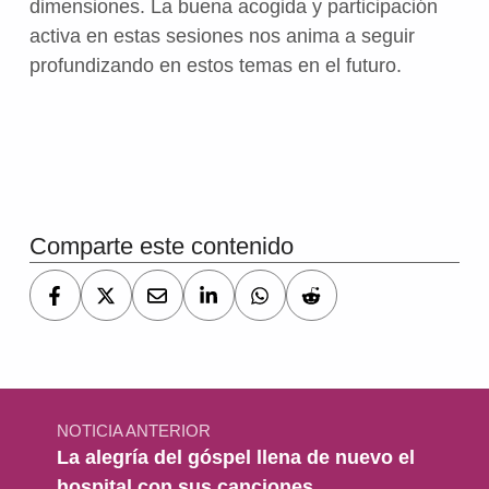
dimensiones. La buena acogida y participación
activa en estas sesiones nos anima a seguir
profundizando en estos temas en el futuro.
Volver a la navegación principal
Comparte este contenido
Navegación de entradas
NOTICIA ANTERIOR
La alegría del góspel llena de nuevo el
hospital con sus canciones