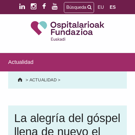
Saltar al contenido principal
Saltar al pie de página
Búsqueda
EU
ES
Ospitalarioak Fundazioa Euskadi (antes Aita Menni)
SALUD MENTAL | DISCAPACIDAD INTELECTUAL | NEURORREHABILITACIÓN Y DAÑO CEREBRAL | PERSONA MAYOR
Actualidad
>
ACTUALIDAD
>
La alegría del góspel
llena de nuevo el