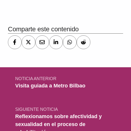
Volver a la navegación principal
Comparte este contenido
Navegación de entradas
NOTICIA ANTERIOR
Visita guiada a Metro Bilbao
SIGUIENTE NOTICIA
Reflexionamos sobre afectividad y
sexualidad en el proceso de