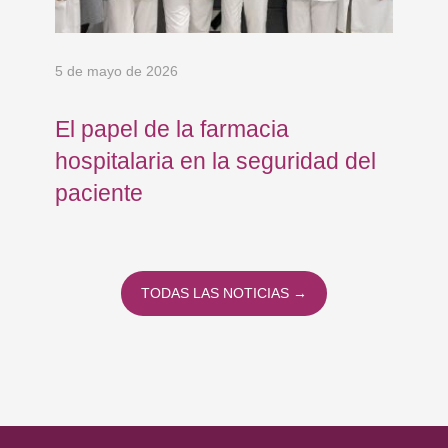
5 de mayo de 2026
24 
El papel de la farmacia
Os
hospitalaria en la seguridad del
Eu
paciente
co
co
To
TODAS LAS NOTICIAS →