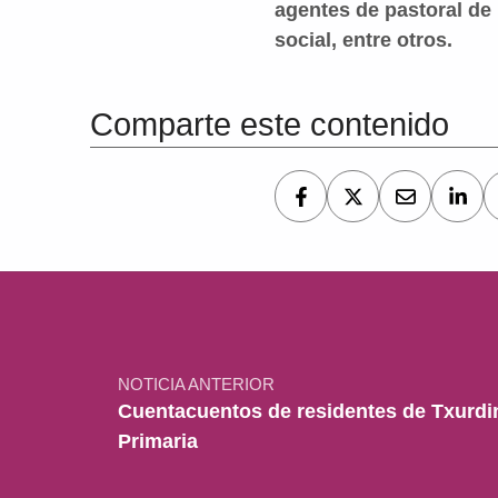
agentes de pastoral de 
social, entre otros.
Volver a la navegación principal
Comparte este contenido
Navegación de entradas
NOTICIA ANTERIOR
Cuentacuentos de residentes de Txurdin
Primaria