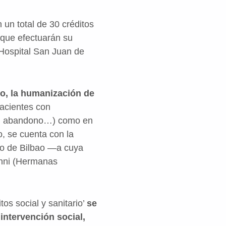
 un total de 30 créditos
 que efectuarán su
 Hospital San Juan de
do, la humanización de
pacientes con
ato, abandono…) como en
vo, se cuenta con la
ado de Bilbao —a cuya
Menni (Hermanas
os social y sanitario’
se
intervención social,