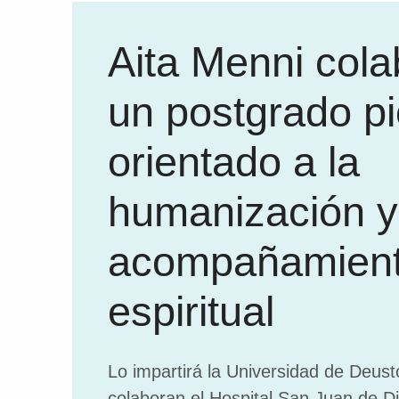
Aita Menni cola
un postgrado p
orientado a la
humanización y
acompañamien
espiritual
Lo impartirá la Universidad de Deust
colaboran el Hospital San Juan de Di