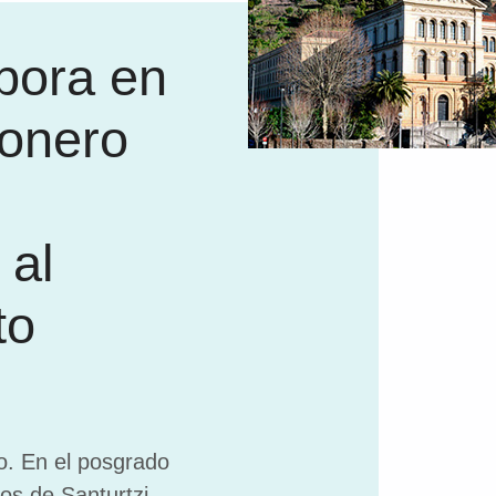
bora en
ionero
 al
to
o. En el posgrado
os de Santurtzi